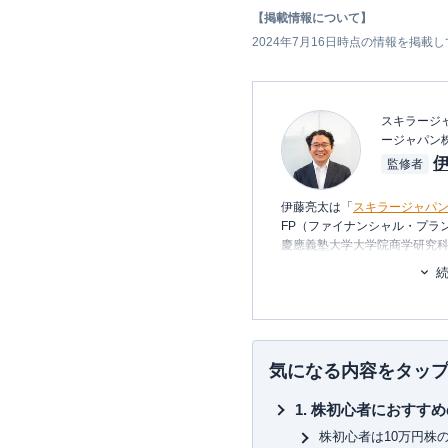
【掲載情報について】
2024年7月16日時点の情報を掲載
スキラージャ
ージャパン
監修者
伊藤亮太は「
スキラージャパ
FP（ファイナンシャル・プラ
慶應義塾大学大学院商学研究
り、在学中に
CFP®
を取得。
その後、証券会社にて営業・
に携わる。
現在は富裕層個人の資産設計
の提案・策定・サポート等を
ナー講師や講演
を多数行う。
気になる内容をタッ
▼書籍
株初心者におすすめ
7日でマスターNISA&iDeC
図解即戦力 金融のしくみがこ
株初心者は10万円株