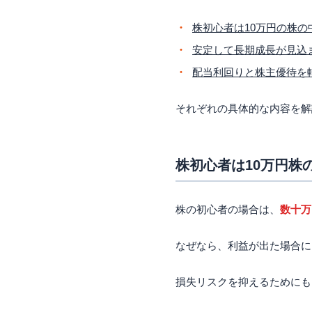
日本たばこ産業（291
日本郵船（9101）
株初心者は10万円の株の
PILLAR（6490）
安定して長期成長が見込
伊藤忠商事（8001）
配当利回りと株主優待を
株初心者が押さえて
長期保有目的なら「
それぞれの具体的な内容を解
業種と業績を確認し
株式売却益はいきな
毎月3万,5万,10
株初心者は10万円株
毎月3万円の配当がも
毎月5万円の配当がも
毎月10万円の配当が
株の初心者の場合は、
数十万
株初心者が個別銘柄
注意点①テクニカル
なぜなら、利益が出た場合に
注意点②指標はあく
注意点③まずは少額
損失リスクを抑えるためにも
注意点④長期保有と
注意点⑤急落は長期