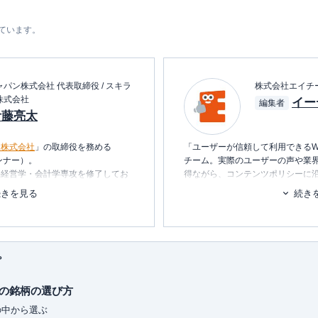
しています。
パン株式会社 代表取締役 / スキラ
株式会社エイチ
株式会社
イー
編集者
伊藤亮太
ン株式会社
」の取締役を務める
「ユーザーが信頼して利用できるW
ンナー）。
チーム。実際のユーザーの声や業
科経営学・会計学専攻を修了してお
得ながら、コンテンツポリシーに
ます。暮らしに関するトピックを
続きを見る
続き
経営企画・社長秘書・投資銀行業務
消し、最適な選択を支援するため
を中心としたマネー・ライフプラン
■書籍
行う傍ら、
資産運用に関連するセミ
初心者でもわかる！お金に関するア
プ
■保有資格
KTAA団体シルバー認証マーク
（20
の銘柄の選び方
oがおもしろいくらいわかる本
れ1冊でしっかりわかる教科書
■許認可
の中から選ぶ