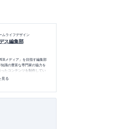
ームライフデザイン
デス編集部
EBメディア」を目指す編集部
界知識の豊富な専門家の協力を
沿ったコンテンツを制作してい
中心に、読者の「まよい」を解
を見る
のコンテンツを制作中です。
レコレの選び方BOOK
23.12.20～）