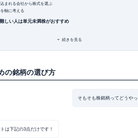
くみ見るだけノート
有料職業紹介事業
（厚生労働大臣
見込まれる会社から株式を選ぶ
銘柄選び黄金ルール87
ユ-302788
）
待を軸に考える
が難しい人は単元未満株がおすすめ
法
続きを見る
資枠にて長期投資を行い大きな利益を狙う方法もおすすめ
うべき割安のおすすめ銘柄11選
万円以内低位株5選
めの銘柄の選び方
020)
そもそも株銘柄ってどうやっ
ルグループ（8306）
万円以上銘柄6選
）
トは下記の3点だけです！
）