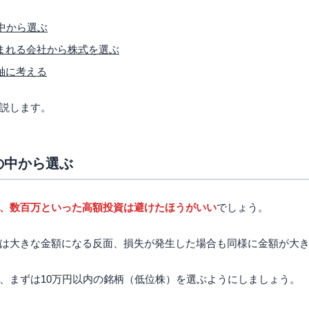
4）
中から選ぶ
まれる会社から株式を選ぶ
軸に考える
おきたい個別銘柄選びの3つのコツ
よく知っている企業」を選ぼう
説します。
て、今後伸びそうな割安銘柄を見つけよう
り狙いに行かない！堅実投資を心がけよう
万円の配当金をもらうのに必要な投資金額
の中から選ぶ
らえる投資金額の目安
らえる投資金額の目安
もらえる投資金額の目安
、数百万といった高額投資は避けたほうがいい
でしょう。
投資を始める際の注意点
な分析・デイトレは少し経ってから
は大きな金額になる反面、損失が発生した場合も同様に金額が大
までも参考値！大切なのはトレンドと今後の見極め
投資がおすすめ！大きな投資は慣れてから
、まずは10万円以内の銘柄（低位株）を選ぶようにしましょう。
決めたら株価の毎日確認は避ける
的にみたら微減！狼狽売りをやめる