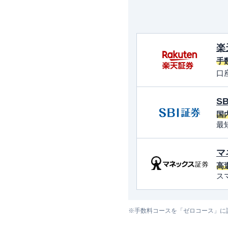
楽
手
口
S
国
最
マ
高
ス
※手数料コースを「ゼロコース」に