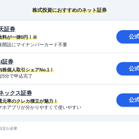
株式投資におすすめのネット証券
天証券
公
数料が一律0円！※
座開設にマイナンバーカード不要
BI証券
公
内株個人取引シェアNo.1！
短5分で申込完了
ネックス証券
公
還元率のクレカ積立が魅力！
マホアプリが分かりやすくて使いやすい
設定が必要