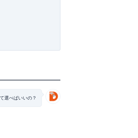
許可・
許可番号：23-
て選べばいいの？