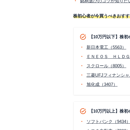
銘柄選びのコツが知りた
株初心者が今買うべきおすす
【10万円以下】株
新日本電工（5563）
ＥＮＥＯＳ ＨＬＤＧ(5
スクロール（8005）
三菱UFJフィナンシャ
旭化成（3407）
【10万円以上】株
ソフトバンク（9434