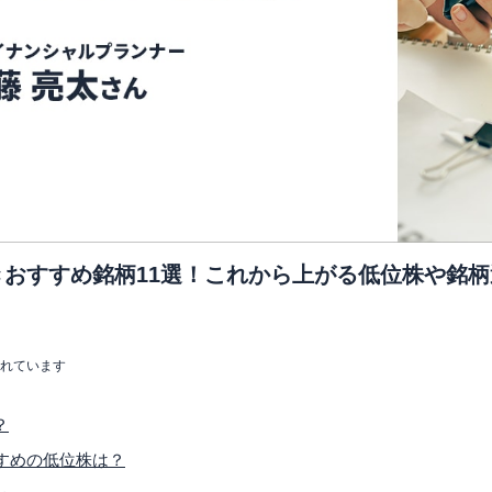
おすすめ銘柄11選！これから上がる低位株や銘
まれています
？
すめの低位株は？