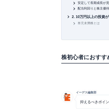
ゼロからはじめる！ お金のし
安定して長期成長が
株で勝ち続けるための 上がる
配当利回りと株主優
など
10万円以上の投資
単元未満株とは
単元未満株の購入方
新NISAの成長投
株初心者向けの今買
株初心者向けの10
株初心者におすす
新日本電工（5563）
ＥＮＥＯＳ ＨＬＤＧ(5
スクロール（8005）
三菱UFJフィナンシャ
旭化成（3407）
株初心者向けの10
イーデス編集部
ソフトバンク（9434
抑えるべきポイン
トヨタ自動車（7203