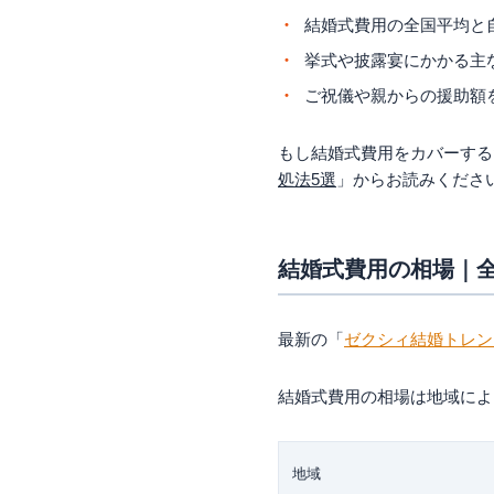
まずはお互いの貯金
結婚式費用の全国平均と
やりたいことと支払
挙式や披露宴にかかる主
両家の親への報告と
ご祝儀や親からの援助額
まとめ
もし結婚式費用をカバーする
処法5選
」からお読みくださ
結婚式費用の相場｜全国
最新の「
ゼクシィ結婚トレンド
結婚式費用の相場は地域によ
地域