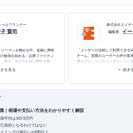
シャルプランナー
株式会社エイチ
子 賢司
イー
編集者
ラリーマンを務める中、金融に興味
「ユーザーが信頼して利用できるW
どの勉強を始める。以降ファイナン
チーム。実際のユーザーの声や業
し、個人・法人のお金に関する相
得ながら、コンテンツポリシーに
ンテーター、年間毎年約100件の
ます。暮らしに関するトピックを
続きを見る
続き
趣味はフィットネス。健康とお金、
消し、最適な選択を支援するため
・発信しています。
■書籍
初心者でもわかる！お金に関するア
プ
■保有資格
KTAA団体シルバー認証マーク
（20
識｜相場や支払い方法をわかりやすく解説
■許認可
平均は343.9万円
有料職業紹介事業
（厚生労働大臣
自己負担となるわけではない
ユ-302788
）
イミングは前払いが6割以上