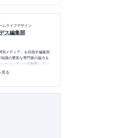
ームライフデザイン
デス編集部
EBメディア」を目指す編集部
界知識の豊富な専門家の協力を
沿ったコンテンツを制作してい
中心に、読者の「まよい」を解
を見る
のコンテンツを制作中です。
レコレの選び方BOOK
23.12.20～）
許可・
許可番号：23-