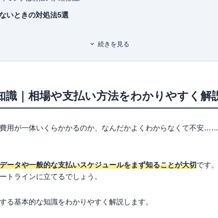
ないときの対処法5選
す
方法について交渉する
続きを見る
お金を借りる
を借りる
みる
いときはブライダルローンとカードローンどちらを選ぶべき？
知識｜相場や支払い方法をわかりやすく解
注意点
るコツ
費用が一体いくらかかるのか、なんだかよくわからなくて不安…
る
ットする
や両家でどう分担すべき？トラブルを回避する解決方法3選
データや一般的な支払いスケジュールをまず知ることが大切
です
る
ートラインに立てるでしょう。
分する
する基本的な知識をわかりやすく解説します。
の話し合いを円満に進めるための3ステップ