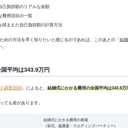
額と予算感を正直に共有する
自己負担額のリアルな金額
う費用のバランスをすり合わせる
な費用項目の一覧
相談のタイミング
を踏まえた自己負担額の計算方法
ための方法を早く知りたいと感じるのであれば、このあとの「
結
い。
平均は343.9万円
調査2024
」によると、
結婚式にかかる費用の全国平均は343.9万
っても差があります。
結婚式にかかる費用の相場
（挙式、披露宴・ウエディングパーティー）