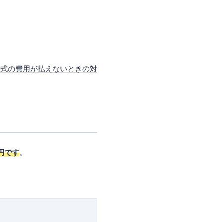
婚式の費用が払えないときの対
円です
。