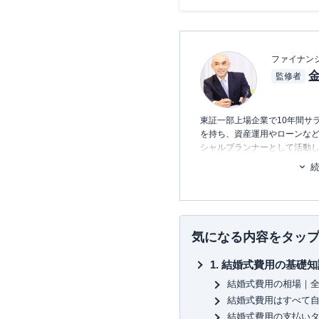
ファイナン
金
監修者
東証一部上場企業で10年間サ
を持ち、資産運用やローンな
シャルプランナーとして活動
談、北海道のテレビ番組のコメ
セミナー講師なども務める。
豊かなライフスタイルを実践
気になる内容をタッ
結婚式費用の基礎知
結婚式費用の相場｜全国
結婚式費用はすべて
結婚式費用の支払いタ