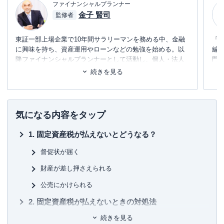
ファイナンシャルプランナー
金子 賢司
監修者
東証一部上場企業で10年間サラリーマンを務める中、金融
「
に興味を持ち、資産運用やローンなどの勉強を始める。以
編
降ファイナンシャルプランナーとして活動し、個人・法人
門
のお金に関する相談、北海道のテレビ番組のコメンテータ
テ
続きを見る
ー、年間毎年約100件のセミナー講師なども務める。趣味は
に
フィットネス。健康とお金、豊かなライフスタイルを実
め
践・発信しています。
■書
気になる内容をタップ
初
固定資産税が払えないとどうなる？
■保
KT
督促状が届く
財産が差し押さえられる
■許
有
公売にかけられる
ユ-3
固定資産税が払えないときの対処法
続きを見る
自治体の窓口に相談をする