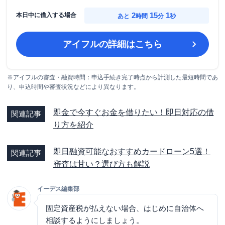
2
15
0
本日中に借入する場合
あと
時間
分
秒
アイフル
の詳細はこちら
※アイフルの審査・融資時間：申込手続き完了時点から計測した最短時間であ
り、申込時間や審査状況などにより異なります。
即金で今すぐお金を借りたい！即日対応の借
関連記事
り方を紹介
即日融資可能なおすすめカードローン5選！
関連記事
審査は甘い？選び方も解説
イーデス編集部
固定資産税が払えない場合、はじめに自治体へ
相談するようにしましょう。