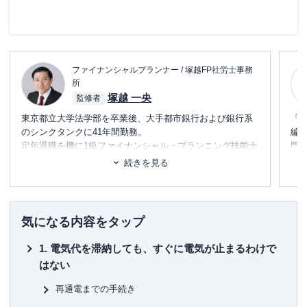
ファイナンシャルプランナー / 塚越FP社労士事務
所
塚越 一央
監修者
東京都立大学法学部を卒業後、大手都市銀行および銀行系
「
のシンクタンクに41年間勤務。
編
定年退職を機に1級ファイナンシャル・プランニング技能士
門
および社会保険労務士のダブルライセンスで「塚越FP社労
テ
続きを見る
士事務所」を立ち上げ、現在に至る。
に
日本FP協会東京支部主催の「神保町FPフォーラム」に参加
め
し、相続のセミナー講師および相談員を務める。
また、外部メディアへの記事執筆や監修、コンサルティン
■書
気になる内容をタップ
グ業務を手掛ける。
初
電気代を滞納しても、すぐに電気が止まるわけで
経営理念「お客様に喜んでいただき、信頼される仕事を目
■保
はない
指します」
KT
再通電までの手続き
■許