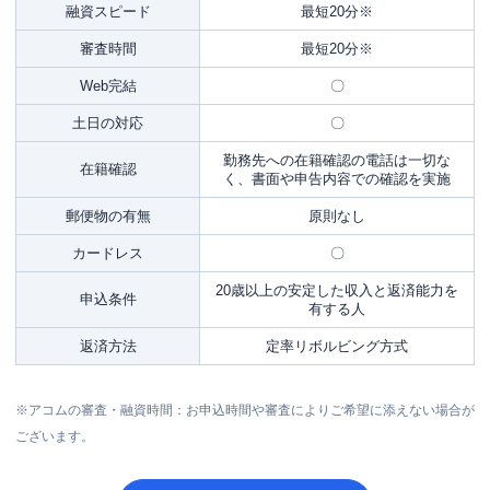
融資スピード
最短20分※
審査時間
最短20分※
Web完結
〇
土日の対応
〇
勤務先への在籍確認の電話は一切な
在籍確認
く、書面や申告内容での確認を実施
郵便物の有無
原則なし
カードレス
〇
20歳以上の安定した収入と返済能力を
申込条件
有する人
返済方法
定率リボルビング方式
※アコムの審査・融資時間：お申込時間や審査によりご希望に添えない場合が
ございます。