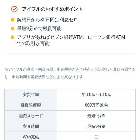
アイフルのおすすめポイント
契約日から
30日間
は利息ゼロ
最短9分※
で融資可能
アプリがあればセブン銀行ATM、ローソン銀行ATM
での取引が可能
※アイフルの審査・融資時間：申込手続き完了時点から計測した最短時間であ
り、申込時間や審査状況などにより異なります。
実質年率
年3.0％～18.0％
融資限度額
800万円以内
融資スピード
最短9分※
審査時間
最短9分※
Web完結
〇