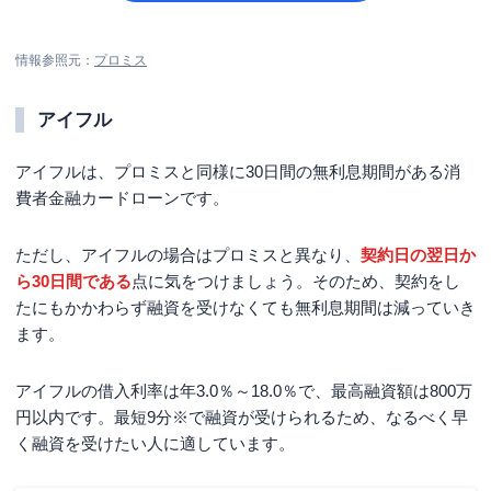
情報参照元：
プロミス
アイフル
アイフルは、プロミスと同様に
30日間
の無利息期間がある消
費者金融カードローンです。
ただし、アイフルの場合はプロミスと異なり、
契約日の翌日か
ら
30日間
である
点に気をつけましょう。そのため、契約をし
たにもかかわらず融資を受けなくても無利息期間は減っていき
ます。
アイフルの借入利率は
年3.0％～18.0％
で、最高融資額は
800万
円以内
です。
最短9分※
で融資が受けられるため、なるべく早
く融資を受けたい人に適しています。