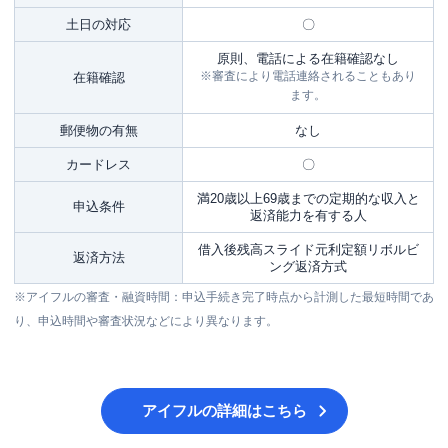
土日の対応
〇
原則、電話による在籍確認なし
※審査により電話連絡されることもあり
在籍確認
ます。
郵便物の有無
なし
カードレス
〇
満20歳以上69歳までの定期的な収入と
申込条件
返済能力を有する人
借入後残高スライド元利定額リボルビ
返済方法
ング返済方式
※アイフルの審査・融資時間：申込手続き完了時点から計測した最短時間であ
り、申込時間や審査状況などにより異なります。
アイフル
の詳細はこちら