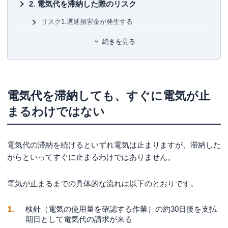
有
電気代を滞納した際のリスク
ユ-3
リスク1.遅延損害金が発生する
リスク2.信用情報に傷がつく
続きを見る
リスク3.電気が使えないことによるストレスや体調不良
リスク4.訴訟や強制執行など法的措置を取られる
電気代が払えない場合の対処法
電気代を滞納しても、すぐに電気が止
対処法1.電力会社に電気代の支払いについて相談をする
まるわけではない
対処法2.電気代の支払いをクレジットカード払いに変更
する
電気代の滞納を続けるといずれ電気は止まりますが、滞納した
対処法3.即金性の高い仕事をしてお金を稼ぐ
からといってすぐに止まるわけではありません。
対処法4.不用品を売却して現金化する
電気が止まるまでの具体的な流れは以下のとおりです。
対処法5.カードローンを利用して電気代を準備する
対処法6.生活福祉資金貸付制度を利用する
検針（電気の使用量を確認する作業）の約30日後を支払
期日として電気代の請求が来る
電気代が高く継続的に支払いがきつい場合の改善