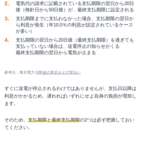
案
電気代の請求に記載されている支払期限の翌日から20日
後（検針日から50日後）が、最終支払期限に設定される
改善案1.電力会社を見直して電気代を抑える
支払期限までに支払わなかった場合、支払期限の翌日か
改善案2.毎月の支出を見直して節約する
ら利息が発生（年10.0％の利息が設定されているケース
が多い）
改善案3.転職や副業などで収入を増やす
支払期限の翌日から20日後（最終支払期限）を過ぎても
改善案4.公的機関に相談する
支払っていない場合は、送電停止の知らせがくる
最終支払期限の翌日から電気が止まる
まとめ
参考元：東京電力
IV料金の算定および支払い
すぐに送電が停止されるわけではありませんが、支払日以降は
利息がかかるため、遅れればいずれにせよ自身の負担が増加し
ます。
そのため、
支払期限と最終支払期限
の2つは必ず把握しておい
てください。