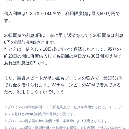
借入利率は
年2.5％～18.0％
で、利用限度額は
最大800万円
で
す。
30日間※
の利息0円は、仮に早く返済をしても
30日間※
は利息
0円の期間が継続されます。
たとえば、借入して10日後にすべて返済したとして、残りの
約20日の間に再度借入しても初回の翌日から
30日間※
以内で
あれば利息は0円です。
また、融資スピードが早い点もプロミスの強みで、
最短3分※
でお金を借りられます。WebやコンビニのATMで借入できる
ため、利用もしやすいでしょう。
※プロミスの無利息期間：30日間無利息サービスを利用するには、メールア
ドレス登録とWeb明細利用の登録が必要です。
※プロミスの新規契約時の融資上限：本審査により決定となります。
※プロミスの審査・融資時間：申込時間や審査により希望に沿えない場合があ