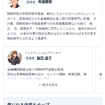
馬場愛梨
執筆者
関西学院大学商学部卒業後、銀行にてカードローンやクレジット
カード、投資信託などの金融商品を扱う窓口営業部門に所属。 そ
の後、保険営業や不動産業界での社長秘書業務などを経て、独
立。 元「貧困女子」で金銭的に苦労したことから、過去の自分の
ような、 お金や仕事の悩みを抱えながらも毎日がんばる方の良き
相談相手となれるよう邁進中。
ファイナンシャルプランナー
飯田 道子
監修者
金融機関勤務を経て1996年FP資格を取得。
「
現在は各種相談業務のほか、セミナー講師、執筆活動、独
編
立支援などを活動は多岐に渡る。
門
どの金融機関にも属さない独立系FPとして、金融・保険情
テ
続きを見る
報が得意。
に
また海外移住の相談などにも対応しており、特にカナダや
め
韓国への移住支援などを行っている。
「
宅建資格を取るまえに読む本
」「
貯める！儲ける！お金
■書