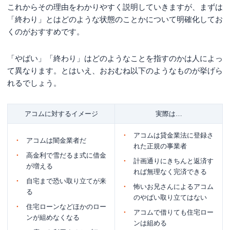
これからその理由をわかりやすく説明していきますが、まずは
アコムは何日まで返済を待ってくれる?
「終わり」とはどのような状態のことかについて明確化してお
アコムからの連絡を放置するとどうなりますか？
くのがおすすめです。
アコムで完済し終わったらどうなりますか？
「やばい」「終わり」はどのようなことを指すのかは人によっ
まとめ
て異なります。とはいえ、おおむね以下のようなものが挙げら
れるでしょう。
アコムに対するイメージ
実際は…
アコムは貸金業法に登録さ
アコムは闇金業者だ
れた正規の事業者
高金利で雪だるま式に借金
計画通りにきちんと返済す
が増える
れば無理なく完済できる
自宅まで恐い取り立てが来
怖いお兄さんによるアコム
る
のやばい取り立てはない
住宅ローンなどほかのロー
アコムで借りても住宅ロー
ンが組めなくなる
ンは組める