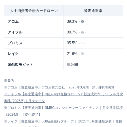
大手消費者金融カードローン
審査通過率
アコム
39.3%
（※）
アイフル
30.7%
（※）
プロミス
35.5%
（※）
レイク
21.6%
（※）
SMBCモビット
非公開
※参考：
※
アコム【審査通過率】アコム株式会社｜2025年3月期 第3四半期決算
※
アイフル【審査通過率】<個人向け無担保ローン> 新規成約率_アイフル月次
推移 (2025/5)｜月次データ
※プロミス【審査通過率】SMBCコンシューマーファイナンス｜月次営業指標
（2024/8）【提供終了】
※
レイク【審査通過率】SBI新生銀行グループ｜ 2025年3月期通期決算｜無担