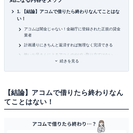
気になる内容をタップ
が集まる94の方法
」「
介護経験FPが語る介護のマネー&ア
初
ドバイスの本
」「
テラー必携‼ あなたのファンを増やす魔
【結論】アコムで借りたら終わりなんてことはな
法の質問
」などの著書もあり。
■保
い！
KT
アコムは闇金じゃない！金融庁に登録された正規の貸金
■許
業者
有
ユ-3
計画通りにきちんと返済すれば無理なく完済できる
怖いお兄さんによるアコムのやばい取り立てはない
続きを見る
アコムで借りても住宅ローンは組める
借入しただけでブラックリストには載らない
アコムは電話の在籍確認がなくバレにくい
【結論】アコムで借りたら終わりなん
アコムで実際に借入した人の口コミ・体験談
てことはない！
最初は恐いイメージがあったかが実際はそんなことなか
った
周囲にバレることなく借りられた
特に問題なく借入から返済まで済んだ