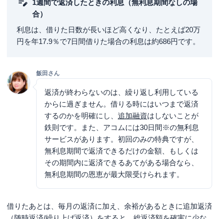
1週間で返済したときの利息（無利息期間なしの場
合）
利息は、借りた日数が長いほど高くなり、たとえば20万
円を年17.9％で7日間借りた場合の利息は約686円です。
飯田さん
返済が終わらないのは、繰り返し利用している
からに過ぎません。借りる時にはいつまで返済
するのかを明確にし、
追加融資
はしないことが
鉄則です。また、アコムには
30日間※
の無利息
サービスがあります。初回のみの特典ですが、
無利息期間で返済できるだけの金額、もしくは
その期間内に返済できるあてがある場合なら、
無利息期間の恩恵が最大限受けられます。
借りたあとは、毎月の返済に加え、余裕があるときに追加返済
（随時返済/繰り上げ返済）をすると、総返済額を確実に少な