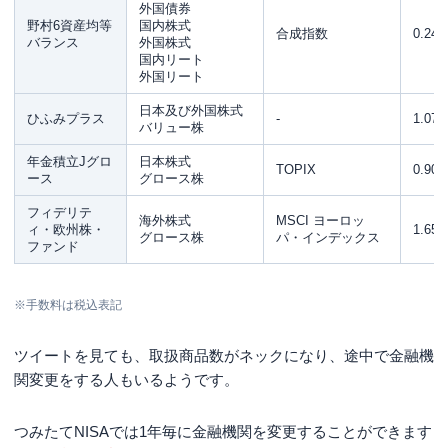
外国債券
野村6資産均等
国内株式
合成指数
0.24
バランス
外国株式
国内リート
外国リート
日本及び外国株式
ひふみプラス
-
1.07
バリュー株
年金積立Jグロ
日本株式
TOPIX
0.90
ース
グロース株
フィデリテ
海外株式
MSCI ヨーロッ
ィ・欧州株・
1.65
グロース株
パ・インデックス
ファンド
※手数料は税込表記
ツイートを見ても、取扱商品数がネックになり、途中で金融機
関変更をする人もいるようです。
つみたてNISAでは1年毎に金融機関を変更することができます