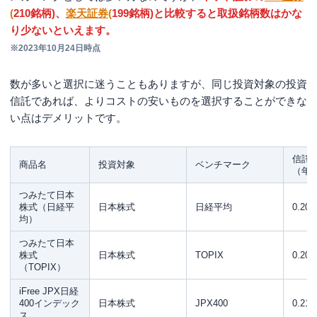
(
210銘柄)、
楽天証券(
199銘柄)と比較すると取扱銘柄数はかな
り少ないといえます。
※2023年10月24日時点
数が多いと選択に迷うこともありますが、同じ投資対象の投資
信託であれば、よりコストの安いものを選択することができな
い点はデメリットです。
信託
商品名
投資対象
ベンチマーク
（年
つみたて日本
株式（日経平
日本株式
日経平均
0.20
均）
つみたて日本
株式
日本株式
TOPIX
0.20
（TOPIX）
iFree JPX日経
400インデック
日本株式
JPX400
0.21
ス