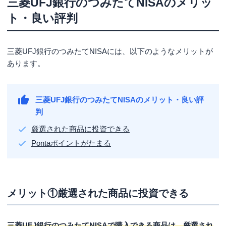
三菱UFJ銀行のつみたてNISAのメリッ
びたい人にメリットが大きい
ト・良い評判
商品数や最低積立金額が気になる人は楽天証券・SBI証
券がおすすめ
三菱UFJ銀行のつみたてNISAのおすすめ商品3選
三菱UFJ銀行のつみたてNISAには、以下のようなメリットが
あります。
おすすめ①つみたて日本株式（日経平均）
おすすめ②つみたて先進国株式
三菱UFJ銀行のつみたてNISAのメリット・良い評
おすすめ③つみたて8資産均等バランス
判
三菱UFJ銀行のつみたてNISAの始め方
厳選された商品に投資できる
手順①三菱UFJ銀行の普通預金口座を開設する
Pontaポイントがたまる
手順②三菱UFJ銀行の投資信託口座・つみたてNISA口座
を開設する
手順③審査を受ける
メリット①厳選された商品に投資できる
手順④商品を選び積立設定する
三菱UFJ銀行のつみたてNISAシミュレーション
三菱UFJ銀行のつみたてNISAで購入できる商品は、厳選され