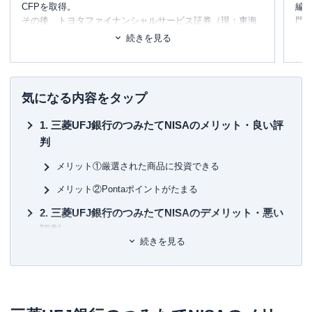
CFPを取得。
編
その後、トヨタファイナンシャルサービス証券（現：東海
門
東京証券）、東海東京ウェルス・コンサルティングにて、
テ
続きを見る
経営企画や営業、大手税理士法人への出向、富裕層部署の
に
相続コンサルタントとして従事。
め
2020年にIFA（独立系金融アドバイザー）「きわみアセッ
トマネジメント」へ初期メンバーとして入社後、2023年に
■書
気になる内容をタップ
独立。
初
中京大学付属中京高校で資産形成に関する授業
の実施経験
三菱UFJ銀行のつみたてNISAのメリット・良い評
もあり。
■保
判
KT
メリット①厳選された商品に投資できる
■許
有
メリット②Pontaポイントがたまる
ユ-3
三菱UFJ銀行のつみたてNISAのデメリット・悪い
評判
続きを見る
デメリット①選べる投資信託が少ない
デメリット②最低積立額が高い
三菱UFJ銀行のつみたてNISAは商品数を絞って選