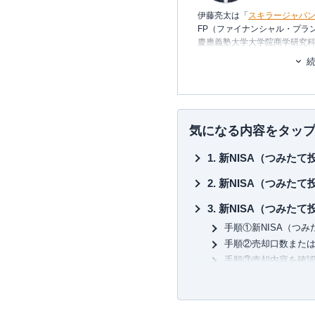
伊藤亮太は「
スキラージャパ
FP（ファイナンシャル・プラ
慶應義塾大学大学院商学研究
り、在学中に
CFP®
を取得。
その後、証券会社にて営業・
に携わる。
現在は富裕層個人の資産設計
の提案・策定・サポート等を
ナー講師や講演
を多数行う。
気になる内容をタッ
▼書籍
新NISA（つみた
7日でマスターNISA&iDeC
図解即戦力 金融のしくみがこ
新NISA（つみた
ゼロからはじめる！ お金のし
株で勝ち続けるための 上がる
新NISA（つみた
など
手順①新NISA（つ
手順②売却口数また
手順③売却内容を確
【よくある勘違い】
「引き出し・一部引