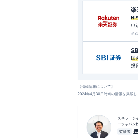
楽
NI
申
※2
S
国
投
【掲載情報について】
2024年4月30日時点の情報を掲載
スキラージャ
ージャパン
監修者