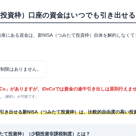
（つみたて投資枠）口座自体を解約すること
A（つみたて投資枠）の資金の引き出し方法【楽天証券・SBI証券】
たて投資枠）口座の資金はいつでも引き出せる
A（つみたて投資枠）の資金の引き出し方法
SA（つみたて投資枠）の資金の引き出し方法
）口座にある資金は、新NISA（つみたて投資枠）自体を解約しなく
つみたて投資枠）の資金の引き出し方法【三井住友銀行】
て投資枠）の途中引き出しデメリット・注意点
利益を狙いにくくなる
枠がフル活用できない
も制限はありません。
イミングの分散が不十分になる
額の確定に時間がかかる
DeCo」がありますが、iDeCoでは資金の途中引き出しは原則行えま
投資枠）を途中で解約したら、その後また申し込めますか？
し（解約）が可能です。
（つみたて投資枠）に変更したいのですが、引き出しで大丈夫ですか？
かかりますか？
引き出せる新NISA（つみたて投資枠）は、比較的自由度の高い投
みたて投資枠）（少額投資非課税制度）とは？