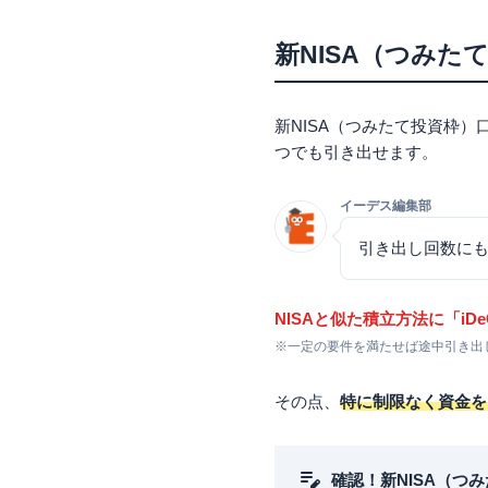
「解約」は新NISA
証券会社の新NIS
新NISA（つみ
【楽天証券】新NIS
【SBI証券】新NI
新NISA（つみたて投資枠
銀行の新NISA（
つでも引き出せます。
新NISA（つみた
デメリット①大きな
イーデス編集部
デメリット②非課税
引き出し回数に
デメリット③投資タ
デメリット④基準価
よくある質問
NISAと似た積立方法に「i
新NISA（つみたて
※一定の要件を満たせば途中引き出
他の証券の新NISA
引き出しに手数料は
その点、
特に制限なく資金を
まとめ
確認！新NISA（つ