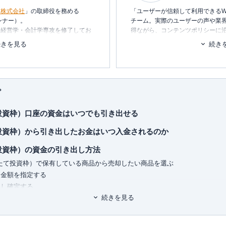
ン株式会社
」の取締役を務める
「ユーザーが信頼して利用できるW
ンナー）。
チーム。実際のユーザーの声や業
科経営学・会計学専攻を修了してお
得ながら、コンテンツポリシーに
ます。暮らしに関するトピックを
続きを見る
続き
経営企画・社長秘書・投資銀行業務
消し、最適な選択を支援するため
を中心としたマネー・ライフプラン
■書籍
行う傍ら、
資産運用に関連するセミ
初心者でもわかる！お金に関するア
プ
■保有資格
KTAA団体シルバー認証マーク
（20
て投資枠）口座の資金はいつでも引き出せる
oがおもしろいくらいわかる本
れ1冊でしっかりわかる教科書
■許認可
て投資枠）から引き出したお金はいつ入金されるのか
くみ見るだけノート
有料職業紹介事業
（厚生労働大臣
銘柄選び黄金ルール87
ユ-302788
）
て投資枠）の資金の引き出し方法
みたて投資枠）で保有している商品から売却したい商品を選ぶ
は金額を指定する
認し確定する
続きを見る
新NISA（つみたて投資枠）の（一部）引き出しと途中解約は違う
き出し」は口座をそのまま残すこと