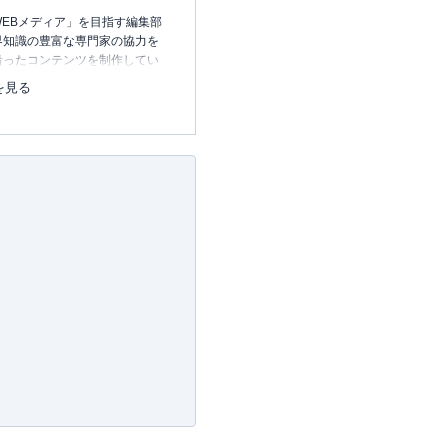
EBメディア」を目指す編集部
界知識の豊富な専門家の協力を
沿ったコンテンツを制作してい
中心に、読者の「まよい」を解
を見る
のコンテンツを制作中です。
レコレの選び方BOOK
23.12.20～）
許可・
許可番号：23-