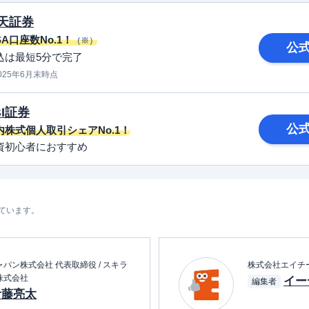
天証券
SA口座数No.1！
（※）
公
込は最短5分で完了
025年6月末時点
BI証券
公
内株式個人取引シェアNo.1！
資初心者におすすめ
しています。
パン株式会社 代表取締役 / スキラ
株式会社エイチ
株式会社
イー
編集者
伊藤亮太