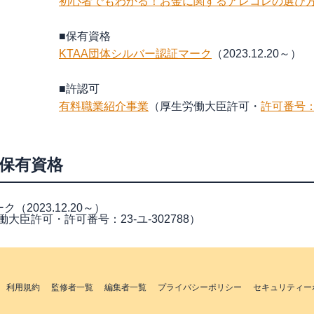
初心者でもわかる！お金に関するアレコレの選び方
■保有資格
KTAA団体シルバー認証マーク
（2023.12.20～）
■許認可
有料職業紹介事業
（厚生労働大臣許可・
許可番号：2
の保有資格
（2023.12.20～）
臣許可・許可番号：23-ユ-302788）
利用規約
監修者一覧
編集者一覧
プライバシーポリシー
セキュリティー