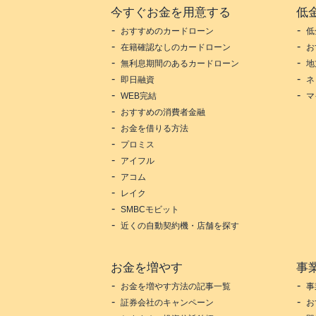
今すぐお金を用意する
低
おすすめのカードローン
低
在籍確認なしのカードローン
お
無利息期間のあるカードローン
地
即日融資
ネ
WEB完結
マ
おすすめの消費者金融
お金を借りる方法
プロミス
アイフル
アコム
レイク
SMBCモビット
近くの自動契約機・店舗を探す
お金を増やす
事
お金を増やす方法の記事一覧
事
証券会社のキャンペーン
お