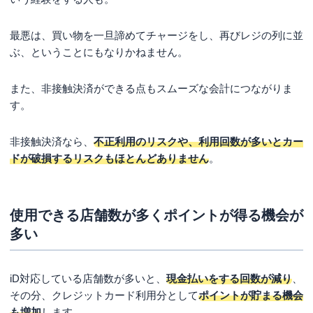
この他、どういったところで買い物をするかもポ
イントになります。
最悪は、買い物を一旦諦めてチャージをし、再びレジの列に並
どこで利用するかによりそのお得度合いは変わっ
ぶ、ということにもなりかねません。
てきますので、
よく利用する店舗ほどポイントが
貯まるクレジットカードを選びましょう
。
また、非接触決済ができる点もスムーズな会計につながりま
dカードや三井住友カードはポイントが貯まりやす
す。
く、年会費も無料のためおすすめです。
非接触決済なら、
不正利用のリスクや、利用回数が多いとカー
ドが破損するリスクもほとんどありません
。
使用できる店舗数が多くポイントが得る機会が
多い
iD対応している店舗数が多いと、
現金払いをする回数が減り
、
その分、クレジットカード利用分として
ポイントが貯まる機会
も増加
します。