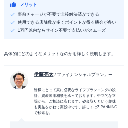
dカード GOLD
メリット
三井住友カード（NL）
事前チャージが不要で非接触決済ができる
使用できる店舗数が多くポイントが得る機会が多い
セディナカード
1万円以内ならサイン不要で支払いがスムーズ
dカード
イオンカードセレクト
iDの特徴
具体的にどのようなメリットなのかを詳しく説明します。
利用できる加盟店が多い
支払い方法はポストペイ式（後払い）
伊藤亮太
/ ファイナンシャルプランナー
決済方法
iD付きクレジットカードが利用できる主な店舗
皆様にとって真に必要なライフプランニングの設
計、資産運用相談を承っております。中立的な立
iDとQUICPayとの違い
場から、ご相談に応じます。砂金取りという趣味
も実益をかねて実践中です。詳しくはZIPANNING
iDの方が対応店舗数が多い
で検索を。
QUICPayはコイン型やnanaco一体型などバリエーショ
ンが豊富