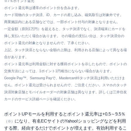
※
7％ポイント還元
ポイント還元率は通常のポイント分を含みます。
カード現物のタッチ決済、iD、カードの差し込み、磁気取引は対象外です。
商業施設内にある店舗などでは、一部ポイント付与の対象となりません。
一定金額（原則1万円）を超えると、タッチ決済でなく、決済端末にカードを
挿し支払いただく場合があります。 その場合の支払い分は、タッチ決済分の
ポイント還元の対象となりませんので、了承ください。
上記、タッチ決済とならない金額の上限は、利用される店舗によって異なる場
合があります。
ポイント還元率は利用金額に対する獲得ポイントを示したもので、ポイントの
交換方法によっては、1ポイント1円相当にならない場合があります。
Google Pay™、Samsung Payで、Mastercard®タッチ決済は利用いただけま
せん。ポイント還元は受けられませんので、ご注意ください。スマホのタッチ
決済対象店舗とモバイルオーダーの対象店舗は異なります。詳しくは三井住友
カードのサービス詳細ページを確認ください。
ポイントUPモールを利用するとポイント還元率は+0.5～9.5％
になり、有名ECサイトのYahoo!ショッピングなどを利用
（※）
する際、経由するだけでポイントが増えます。有効利用するこ