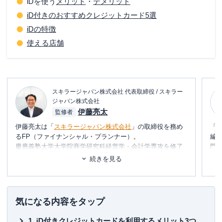
iDを使う
メリット
・
デメリット
iD付きのおすすめクレジットカード5選
iDの特徴
使える店舗
スキラージャパン株式会社 代表取締役 / スキラー
ジャパン株式会社
伊藤亮太
監修者
伊藤亮太は「
スキラージャパン株式会社
」の取締役を務め
「
るFP（ファイナンシャル・プランナー）。
編
慶應義塾大学大学院商学研究科経営学・会計学専攻を修了
門
しており、在学中に
CFP®
を取得。
テ
続きを見る
その後、証券会社にて営業・経営企画・社長秘書・投資銀
に
行業務に携わる。
め
現在は富裕層個人の資産設計を中心としたマネー・ライフ
プランの提案・策定・サポート等を行う傍ら、
資産運用に
■書
気になる内容をタップ
関連するセミナー講師や講演
を多数行う。
初
iD付きクレジットカードを利用するメリット3つ