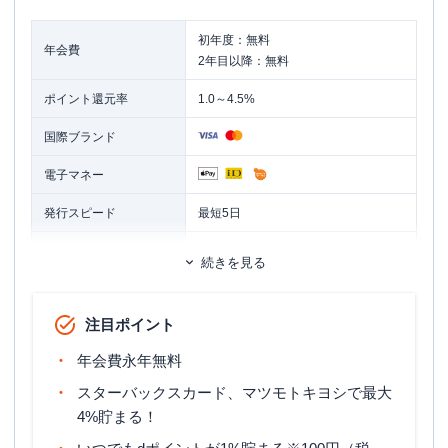
初年度：無料
年会費
2年目以降：無料
ポイント還元率
1.0～4.5%
国際ブランド
電子マネー
発行スピード
最短5日
ETCカード
追加カード
続きを見る
家族カード
ETCカード年会費
550円（税込）※初年度無料
注目ポイント
マイル還元率（最大）
公式サイト参照
年会費永年無料
旅行傷害保険
ー
スターバックスカード、マツモトキヨシで最大
4%貯まる！
ポイント名
dポイント