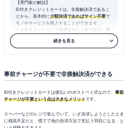
【専門家の解説】
まとめ
iD付きクレジットカードは、非接触決済であるこ
とから、基本的に
少額決済であればサイン不要
で
モノやサービスを購入することができます。
いまやキャッシュレス決済は当たり前ですが、通
常のクレジットカードですとカードを渡したり、
暗証番号を入れるなど手間がかかります。
そうした
手間もかからず、不正利用のリスクも軽
減できるため、メリットは大きい
といえるでしょ
う。
なお、クレジットカードであることから、後払い
事前チャージが不要で非接触決済ができる
です。
気づいたら使いすぎていたということもありえま
すので、管理が必要です。
iD付きクレジットカードは後払いのポストペイ式なので、
事前
それでは、iD付きクレジットカードを選ぶにはど
チャージが不要という点は大きなメリット
です。
のようなことを検討する必要があるでしょうか。
まず、還元率が高いかどうかは確認必須です。
スーパーなどのレジで並んでいて、いざ決済しようとしたとき
ポイントの二重取りができるかどうかも確認すべ
に残高不足だと、慌てて他の決済方法で支払う羽目になる、と
きです。
いう経験をする人も。