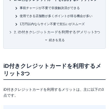
▼書籍
■保
7日でマスターNISA&iDeCoがおもしろいくらいわかる本
KT
事前チャージが不要で非接触決済ができる
図解即戦力 金融のしくみがこれ1冊でしっかりわかる教科
使用できる店舗数が多くポイントが得る機会が多い
書
■許
ゼロからはじめる！ お金のしくみ見るだけノート
有
1万円以内ならサイン不要で支払いがスムーズ
株で勝ち続けるための 上がる銘柄選び黄金ルール87
ユ-3
など
iD付きクレジットカードを利用するデメリット3つ
続きを見る
ついつい使いすぎてしまう危険性
1万円以上の支払いはサインが必要
iD付きクレジットカードを選ぶポイント4つ
iD付きクレジットカードを利用するメ
ポイント還元率の高さ
リット3つ
年会費無料など維持コストの安さ
自分のよく利用する店舗やECコマースでポイント優遇措
置があるか
iD付きクレジットカードを利用するメリットは、主に以下の3
iDに関するキャンペーンの多さ
点です。
iD付きクレジットカードのおすすめ5選