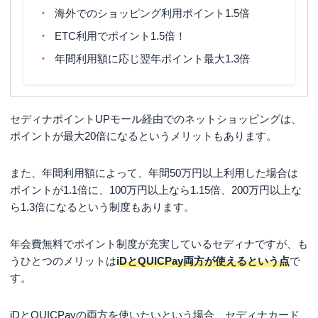
海外でのショッピング利用ポイント1.5倍
締め日・支払日
翌月27日
ETC利用でポイント1.5倍！
18歳以上（高校生は除く）で電話連絡
年間利用額に応じ翌年ポイント最大1.3倍
申し込み条件
が可能な方
セディナポイントUPモール経由でのネットショッピングは、
ポイントが最大20倍になるというメリットもあります。
また、年間利用額によって、年間50万円以上利用した場合は
ポイントが1.1倍に、100万円以上なら1.15倍、200万円以上な
ら1.3倍になるという制度もあります。
年会費無料でポイント制度が充実しているセディナですが、も
うひとつのメリットは
iDとQUICPay両方が使えるという点
で
す。
iDとQUICPayの両方を使いたいという場合、セディナカード