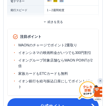
電子マネー
発行スピード
1～2週間程度
ETCカード
追加カード
続きを見る
家族カード
ETCカード発行手数料
無料
注目ポイント
ETCカード年会費
無料
WAONのチャージでポイント2重取り
1週間～10日程度 ※クレジットカード
イオンシネマの映画料金がいつでも300円割引
ETCカード発行期間
お申込と同時にETCカードを申込の場
イオングループ対象店舗ならWAON POINTが2
合は、2～3週間程度
倍
マイル還元率（最大）
-
家族カードもETCカードも無料
旅行傷害保険
ー
イオン銀行を給与振込口座にしてポイントゲッ
✕
ト
ポイント名
WAON POINT
締め日・支払日
締め日：毎月10日・支払日：翌月2日
18歳以上で電話連絡可能な方。※高校