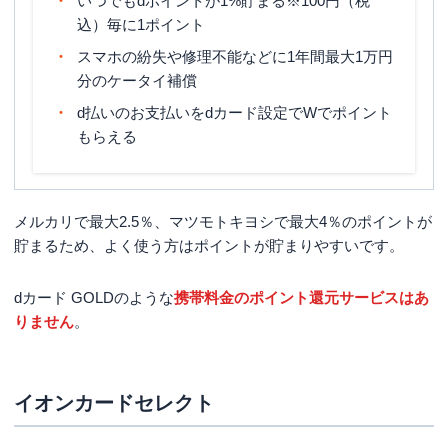
いつでもdポイントが1%貯まる※100円（税
締め日・支払日
翌月10日
込）毎に1ポイント
1.個人名義であること（法人名義は申
スマホの紛失や修理不能などに1年間最大1万円
し込み不可）2.満18歳以上であること
分のケータイ補償
（高校生を除く）3.本人名義の口座を
申し込み条件
d払いのお支払いをdカード設定でWでポイント
支払い口座として設定すること 4.その
他NTTドコモ・フィナンシャルグルー
もらえる
プが定める条件を満たすこと
メルカリで最大2.5％、マツモトキヨシで最大4％のポイントが
貯まるため、よく使う方はポイントが貯まりやすいです。
dカード GOLDのような
携帯料金のポイント還元サービスはあ
りません
。
イオンカードセレクト