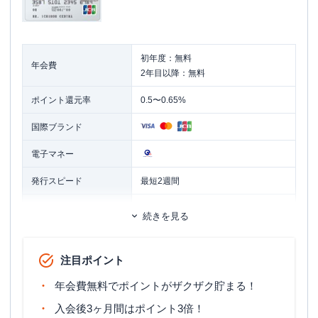
初年度：無料
年会費
2年目以降：無料
ポイント還元率
0.5〜0.65%
国際ブランド
電子マネー
発行スピード
最短2週間
ETCカード
追加カード
続きを見る
ETCカード年会費
無料
注目ポイント
マイル還元率（最大）
0.50％
年会費無料でポイントがザクザク貯まる！
旅行傷害保険
ー
入会後3ヶ月間はポイント3倍！
ポイント名
わくわくポイント