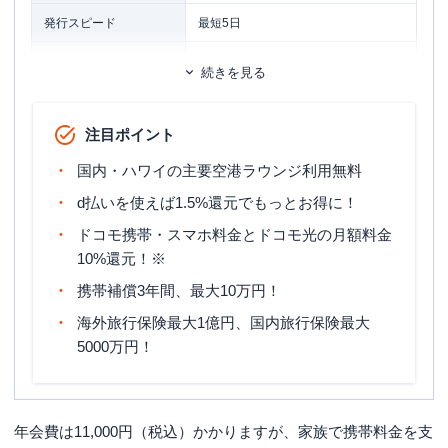
発行スピード
最短5日
ETCカード
追加カード
続きを見る
家族カード
ETCカード年会費
無料
注目ポイント
マイル還元率（最大）
公式サイト参照
国内・ハワイの主要空港ラウンジ利用無料
旅行傷害保険
国内旅行傷害保険・海外旅行傷害保険
d払いを使えば1.5%還元でもっとお得に！
ポイント名
dポイント
ドコモ携帯・スマホ料金とドコモ光の月額料金
10%還元！※
締め日・支払日
翌月10日
携帯補償3年間、最大10万円！
1.個人名義であること（法人名義は申
海外旅行保険最大1億円、国内旅行保険最大
し込み不可）2.満20歳以上で、安定し
5000万円！
た継続収入があること3.iモードまたは
spモードが利用できる携帯電話番号を
申し込み条件
届出ること4.本人名義の口座をお支払
い口座として設定いただくこと5.その
年会費は11,000円（税込）かかりますが、家族で携帯料金を支
他NTTドコモ・フィナンシャルグルー