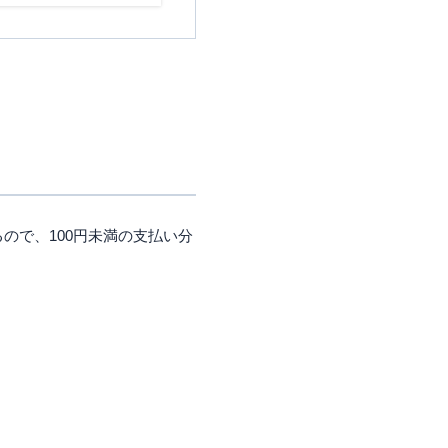
人名義は申し込み不可）2.
校生を除く）3.本人名義の
すること 4.その他NTTド
ープが定める条件を満たす
ので、100円未満の支払い分