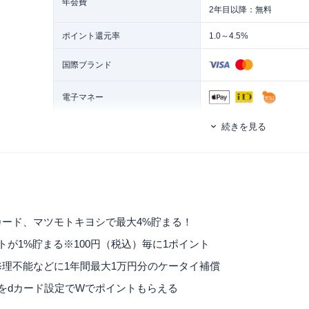
年会費
2年目以降：無料
ポイント還元率
1.0～4.5%
国際ブランド
電子マネー
続きを見る
発行スピード
最短5日
ETCカード
追加カード
家族カード
ETCカード年会費
550円（税込）※初年度無
マイル還元率（最大）
公式サイト参照
カード、マツモトキヨシで最大4%貯まる！
トが1%貯まる※100円（税込）毎に1ポイント
旅行傷害保険
ー
理不能などに1年間最大1万円分のケータイ補償
ポイント名
dポイント
をdカード設定でWでポイントもらえる
締め日・支払日
翌月10日