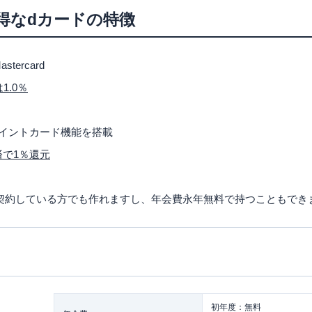
外旅行傷害保険が自動付帯
得なdカードの特徴
の特徴
還元率
のチャージ方法
tercard
ト・注意点
.0％
ジはポイント付与対象外
ポイントカード機能を搭載
済で1％還元
件)
契約している方でも作れますし、年会費永年無料で持つこともでき
初年度：無料