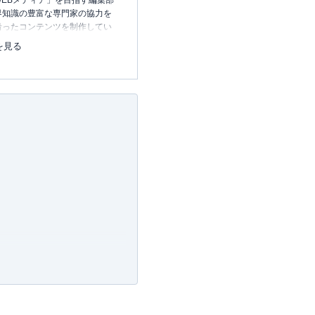
EBメディア」を目指す編集部
界知識の豊富な専門家の協力を
沿ったコンテンツを制作してい
中心に、読者の「まよい」を解
を見る
のコンテンツを制作中です。
レコレの選び方BOOK
23.12.20～）
許可・
許可番号：23-