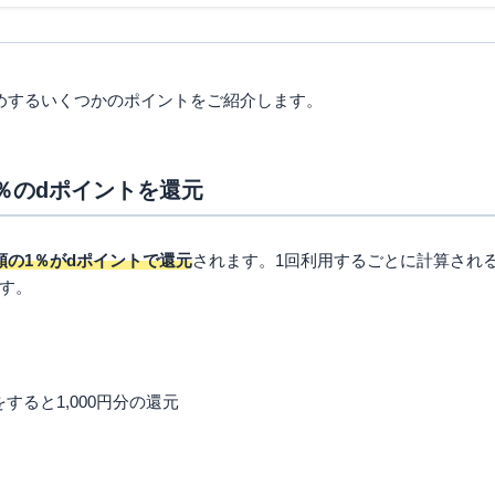
1.個人名義であること（法
満18歳以上であること（高
申し込み条件
口座を支払い口座として設定
コモ・フィナンシャルグル
めするいくつかのポイントをご紹介します。
こと
0％のdポイントを還元
額の1％がdポイントで還元
されます。1回利用するごとに計算される
す。
すると1,000円分の還元