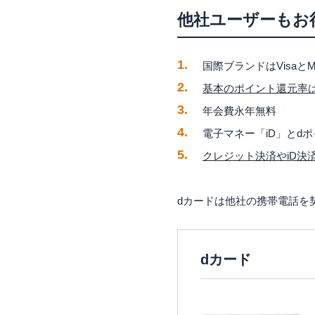
最高5,000万円の海
他社ユーザーもお
dカード プリペイド
プリペイドカードの
dカード プリペイド
国際ブランドはVisaとMas
dカードのデメリッ
基本のポイント還元率は1
電子マネーのチャー
年会費永年無料
まとめ
電子マネー「iD」とd
dカードの評判
クレジット決済やiD決
dカードの口コミ (48
dカードは他社の携帯電話を
dカード