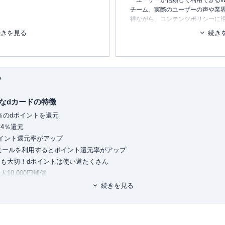
「ユーザーが信頼して利用できるW
チーム。実際のユーザーの声や業
得ながら、コンテンツポリシーに
ます。暮らしに関するトピックを
続きを見る
続き
得
消し、最適な選択を支援するため
FPとして活動中
■書籍
初心者でもわかる！お金に関するア
）
プ
中心に年間60件以上）
■保有資格
KTAA団体シルバー認証マーク
（20
なdカードの特徴
■許認可
％のdポイントを還元
有料職業紹介事業
（厚生労働大臣
4％還元
ユ-302788
）
イント還元率がアップ
Pモールを利用するとポイント還元率がアップ
も大切！dポイントは使い道たくさん
10,000円補償
続きを見る
のdカード GOLDのオリジナル特典
％をポイント還元
が最大10万円にグレードアップ