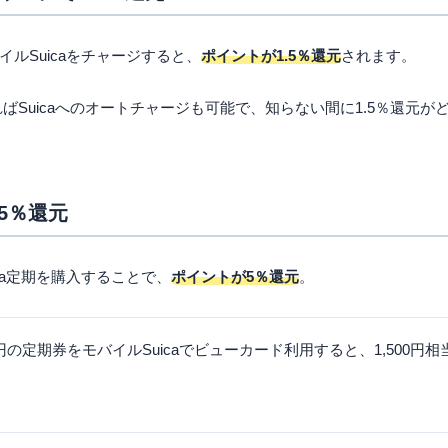
サービスを利用しない場合は恩恵が少ない
も含め年会費がかかる
ルSuicaをチャージすると、
ポイントが1.5％還元
されます。
東日本沿線でしか利用できない
込み方法
ばSuicaへのオートチャージも可能で、知らない間に1.5％還元
てよくある質問
券5％還元
でも定期券利用できるの？
すめの人は？
ca定期を購入することで、
ポイントが5％還元
。
すいビューカードはある？
円の定期券をモバイルSuicaでビューカード利用すると、1,500円