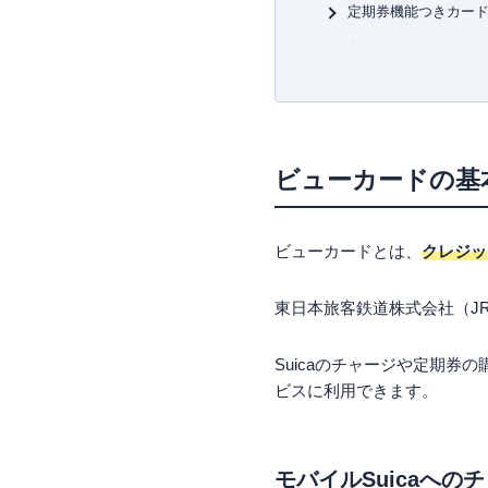
定期券機能つきカー
ビューカードおすす
ビューカード スタン
ビューカード ゴール
JRE CARD
ルミネカード
ビューカードの基
ビックカメラSuicaカ
JALカードSuica普
JALカードSuica CL
ビューカードとは、
クレジッ
JALカードSuica C
大人の休日倶楽部 ミ
満65歳以上なら「大
東日本旅客鉄道株式会社（J
【目的別】ビューカ
Suicaのチャージや定期券
定期券でチャージの
ビスに利用できます。
電車や飛行機での旅
駅ビルや特定店舗で
JR東日本のサービス
モバイルSuicaへの
ビューカードのデメ