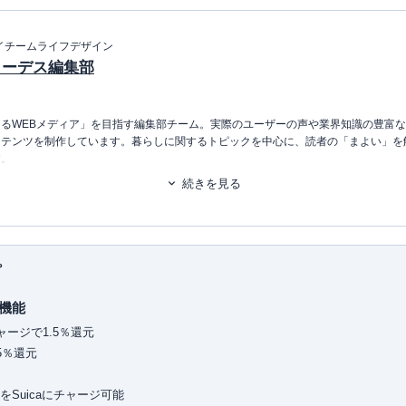
イチームライフデザイン
イーデス編集部
るWEBメディア」を目指す編集部チーム。実際のユーザーの声や業界知識の豊富
ンテンツを制作しています。暮らしに関するトピックを中心に、読者の「まよい」を
す。
続きを見る
るアレコレの選び方BOOK
（2023.12.20～）
プ
機能
大臣許可・
許可番号：23-ユ-302788
）
ャージで1.5％還元
5％還元
をSuicaにチャージ可能