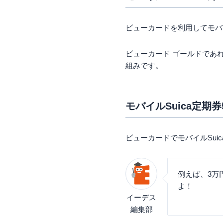
JR東日本グループの
基本的に家族カード
ビューカードを利用してモバイ
オートチャージはJR
ビューカードの申し
ビューカード ゴールドであれ
オンライン申し込み
組みです。
郵送にて申し込み
店頭での即日発行
ビューカードについ
モバイルSuica定期
ビューカードはどれ
ビューカードがおす
ビューカードでモバイルSui
ポイントが貯まりや
まとめ
例えば、3万
よ！
イーデス
編集部