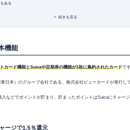
ドもある
め10選比較
続きを見る
ダード
ド
本機能
ード
通カード
UB-Aカード
トカード機能とSuicaや定期券の機能が1枚に集約されたカード
で
LUB-Aゴールドカード
ドルカード
人の休日倶楽部 ジパングカード」
R東日本）のグループ会社である、株式会社ビューカードが発行し
ードの選び方
の購入などでポイントが貯まり、貯まったポイントはSuicaにチャー
手間をなくしたい
行を安くしたい
のショッピングでお得に買い物をしたい
利用でポイントを貯めたい
チャージで1.5％還元
リットと注意点