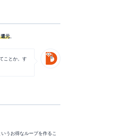
％還元
。
ってことか。す
し…というお得なループを作るこ