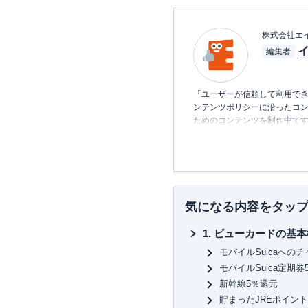
株式会社エ
編集者
「ユーザーが信頼して利用でき
ンテンツポリシーに沿ったコ
ためのコンテンツを制作中で
■書籍
初心者でもわかる！お金に関す
■保有資格
KTAA団体シルバー認証マーク
気になる内容をタッ
■許認可
ビューカードの基本
有料職業紹介事業
（厚生労働
モバイルSuicaへのチ
モバイルSuica定期券
新幹線5％還元
貯まったJREポイント