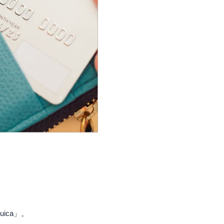
ica」。