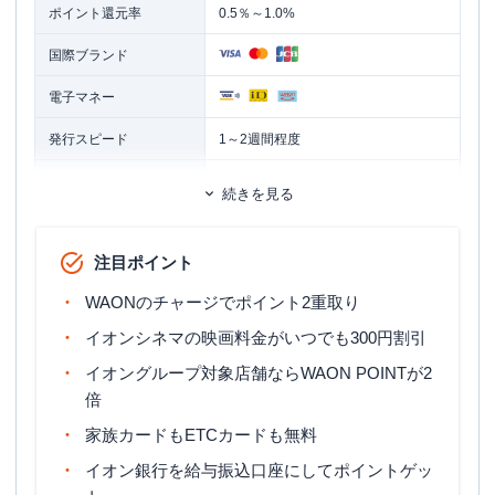
ポイント還元率
0.5％～1.0%
国際ブランド
電子マネー
発行スピード
1～2週間程度
ETCカード
追加カード
続きを見る
家族カード
ETCカード発行手数料
無料
注目ポイント
ETCカード年会費
無料
WAONのチャージでポイント2重取り
1週間～10日程度 ※クレジットカード
イオンシネマの映画料金がいつでも300円割引
ETCカード発行期間
お申込と同時にETCカードを申込の場
イオングループ対象店舗ならWAON POINTが2
合は、2～3週間程度
倍
マイル還元率（最大）
-
家族カードもETCカードも無料
旅行傷害保険
ー
イオン銀行を給与振込口座にしてポイントゲッ