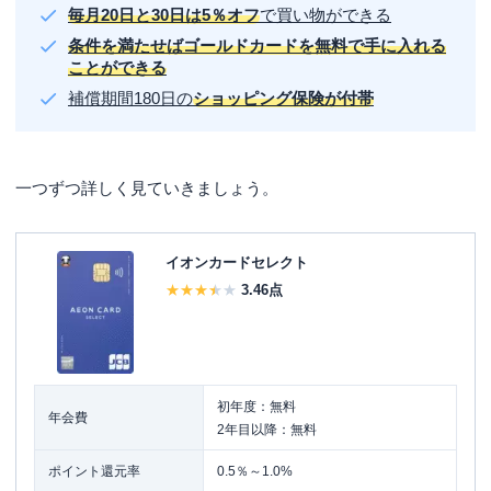
毎月20日と30日は5％オフ
で買い物ができる
条件を満たせばゴールドカードを無料で手に入れる
ことができる
補償期間180日の
ショッピング保険が付帯
一つずつ詳しく見ていきましょう。
イオンカードセレクト
3.46
点
初年度：無料
年会費
2年目以降：無料
ポイント還元率
0.5％～1.0%