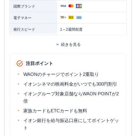
国際ブランド
電子マネー
発行スピード
1～2週間程度
ETCカード
追加カード
続きを見る
家族カード
ETCカード発行手数料
無料
注目ポイント
ETCカード年会費
無料
WAONのチャージでポイント2重取り
1週間～10日程度 ※クレジットカード
イオンシネマの映画料金がいつでも300円割引
ETCカード発行期間
お申込と同時にETCカードを申込の場
イオングループ対象店舗ならWAON POINTが2
合は、2～3週間程度
倍
マイル還元率（最大）
-
家族カードもETCカードも無料
旅行傷害保険
ー
イオン銀行を給与振込口座にしてポイントゲッ
ト
ポイント名
WAON POINT