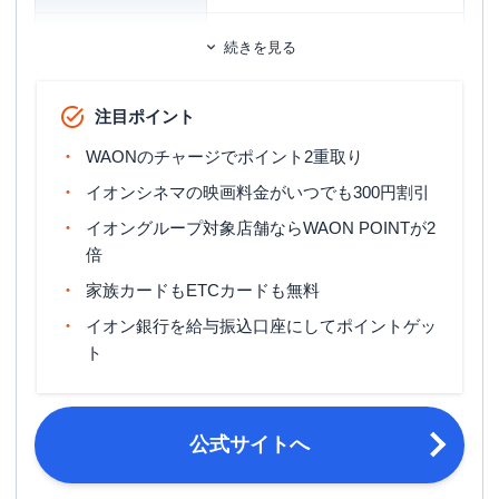
ETCカード
追加カード
続きを見る
家族カード
ETCカード発行手数料
無料
注目ポイント
ETCカード年会費
無料
WAONのチャージでポイント2重取り
1週間～10日程度 ※クレジットカード
イオンシネマの映画料金がいつでも300円割引
ETCカード発行期間
お申込と同時にETCカードを申込の場
イオングループ対象店舗ならWAON POINTが2
合は、2～3週間程度
倍
マイル還元率（最大）
-
家族カードもETCカードも無料
旅行傷害保険
ー
イオン銀行を給与振込口座にしてポイントゲッ
ト
ポイント名
WAON POINT
締め日・支払日
締め日：毎月10日・支払日：翌月2日
18歳以上で電話連絡可能な方。※高校
公式サイトへ
申し込み条件
生の方は、卒業年度の1月1日以降であ
ればお申込みいただけます。