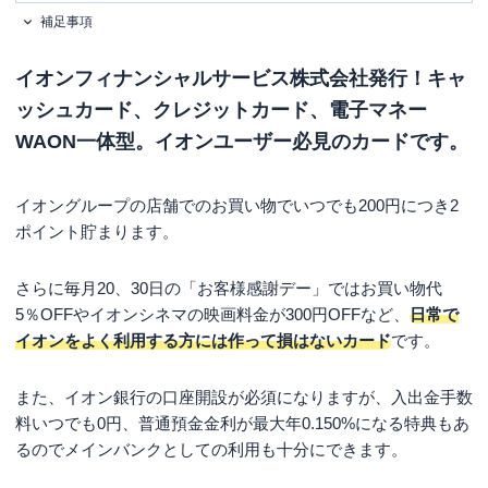
補足事項
以下いずれか ・運転免許証 ・個人番
号カード（マイナンバーカード）※顔
必要書類
写真付き ・パスポート※日本国政府
イオンフィナンシャルサービス株式会社発行！キャ
発行のものに限る
ッシュカード、クレジットカード、電子マネー
WAON一体型。イオンユーザー必見のカードです。
イオングループの店舗でのお買い物でいつでも200円につき2
ポイント貯まります。
さらに毎月20、30日の「お客様感謝デー」ではお買い物代
5％OFFやイオンシネマの映画料金が300円OFFなど、
日常で
イオンをよく利用する方には作って損はないカード
です。
また、イオン銀行の口座開設が必須になりますが、入出金手数
料いつでも0円、普通預金金利が最大年0.150%になる特典もあ
るのでメインバンクとしての利用も十分にできます。