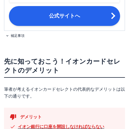
締め日・支払日
締め日：毎月10日・支払日：翌月2日
18歳以上で電話連絡可能な方。※高校
公式サイトへ
申し込み条件
生の方は、卒業年度の1月1日以降であ
ればお申込みいただけます。
補足事項
以下いずれか ・運転免許証 ・個人番
号カード（マイナンバーカード）※顔
必要書類
写真付き ・パスポート※日本国政府
発行のものに限る
先に知っておこう！イオンカードセレ
クトのデメリット
筆者が考えるイオンカードセレクトの代表的なデメリットは以
下の通りです。
デメリット
イオン銀行に口座を開設しなければならない