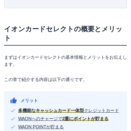
ETCカードが無料で持てる
2022年3月『
いちからわかる！ FIRE入門 積立投資で目指
す 早期リタイア術 いちからわかる！シリーズ
』
条件を満たせばゴールドカードが無料で手に入る
など多数。
補償期間180日のショッピング保険が付帯
イオンカードセレクトの概要とメリッ
▼保有資格
先に知っておこう！イオンカードセレクトのデメ
日本証券アナリスト協会検定会員
ト
ファイナンシャルプランナー(AFP)
リット
日本アクチュアリー会研究会員
イオン銀行に口座を開設しなければならない
まずはイオンカードセレクトの基本情報とメリットをお伝えし
旅行保険が付帯されていない
ます。
イオンカードセレクトはこのような人におすすめ
この章で紹介する内容は以下の通りです。
まとめ
イオンカードセレクトの評判
メリット
イオンカードセレクトの口コミ (20件)
多機能なキャッシュカード一体型
クレジットカード
WAONへのチャージで
2重にポイントが貯まる
WAON POINTが貯まる