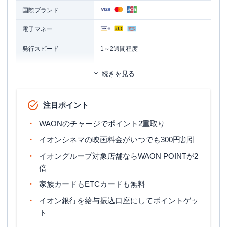
国際ブランド
電子マネー
発行スピード
1～2週間程度
ETCカード
追加カード
続きを見る
家族カード
ETCカード発行手数料
無料
注目ポイント
ETCカード年会費
無料
WAONのチャージでポイント2重取り
1週間～10日程度 ※クレジットカード
イオンシネマの映画料金がいつでも300円割引
ETCカード発行期間
お申込と同時にETCカードを申込の場
イオングループ対象店舗ならWAON POINTが2
合は、2～3週間程度
倍
マイル還元率（最大）
-
家族カードもETCカードも無料
旅行傷害保険
ー
イオン銀行を給与振込口座にしてポイントゲッ
ト
ポイント名
WAON POINT