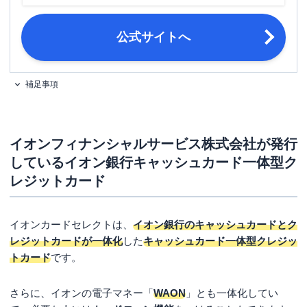
締め日・支払日
締め日：毎月10日・支払日：翌月2日
18歳以上で電話連絡可能な方。※高校
公式サイトへ
申し込み条件
生の方は、卒業年度の1月1日以降であ
ればお申込みいただけます。
補足事項
以下いずれか ・運転免許証 ・個人番
号カード（マイナンバーカード）※顔
必要書類
写真付き ・パスポート※日本国政府
発行のものに限る
イオンフィナンシャルサービス株式会社が発行
しているイオン銀行キャッシュカード一体型ク
レジットカード
イオンカードセレクトは、
イオン銀行のキャッシュカードとク
レジットカードが一体化
した
キャッシュカード一体型クレジッ
トカード
です。
さらに、イオンの電子マネー「
WAON
」とも一体化してい