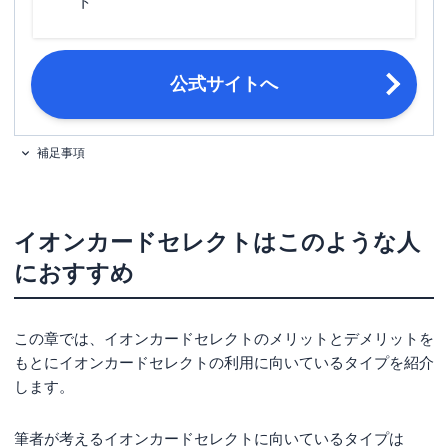
ト
ポイント名
WAON POINT
締め日・支払日
締め日：毎月10日・支払日：翌月2日
18歳以上で電話連絡可能な方。※高校
公式サイトへ
申し込み条件
生の方は、卒業年度の1月1日以降であ
ればお申込みいただけます。
補足事項
以下いずれか ・運転免許証 ・個人番
号カード（マイナンバーカード）※顔
必要書類
写真付き ・パスポート※日本国政府
発行のものに限る
イオンカードセレクトはこのような人
におすすめ
この章では、イオンカードセレクトのメリットとデメリットを
もとにイオンカードセレクトの利用に向いているタイプを紹介
します。
筆者が考えるイオンカードセレクトに向いているタイプは