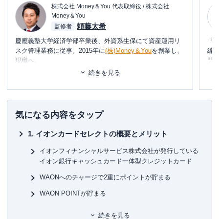
株式会社 Money＆You 代表取締役 / 株式会社
Money＆You
頼藤太希
監修者
慶應義塾大学経済学部卒業後、外資系生保にて資産運用リ
「
スク管理業務に従事。2015年に
(株)Money＆You
を創業し、
編
現職へ。
門
テ
続きを見る
女性向けWebメディア『
FP Cafe
』や月250万PV・200万
に
UUの『
Mocha（モカ）
』を運営すると同時に、マネーコン
め
サルタントとして、資産運用・税金・Fintech・キャッシュ
レスなどに関する執筆・監修、書籍、講演などを通して日
■書
気になる内容をタップ
本人のマネーリテラシー向上に注力している。
初
イオンカードセレクトの概要とメリット
■保
▼著作・共著
KT
イオンフィナンシャルサービス株式会社が発行している
2022年6月『
会社も役所も銀行もまともに教えてくれない
イオン銀行キャッシュカード一体型クレジットカード
定年後ずっと困らないお金の話
』
■許
WAONへのチャージで2重にポイントが貯まる
2021年6月『
お金がどんどん増える！ あなたにぴったりの
有
投資法が見つかる！ マンガと図解 はじめての資産運用
』
ユ-3
WAON POINTが貯まる
2022年1月『
1日1分読むだけで身につくお金大全100
』
2021年1月『
1日5分で、お金持ち－－誰でもできる、お金
毎月20日＆30日で5％オフとなる
続きを見る
の超基本大全
』