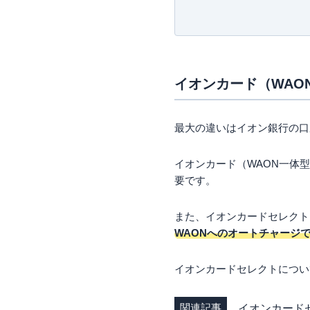
特定社会保険労務士を始め複
メリット4．電子マネ
メリット5．WAON 
メリット6．20日＆
イオンカード（WA
イオンカード（WAO
デメリット１．WAO
デメリット２．旅行
イオンカード（WA
最大の違いはイオン銀行の口
イオンへよく行く人
わざわざイオン銀行
イオンカード（WAON一体
要です。
その他のイオン銀行
イオン銀行の口座開
また、イオンカードセレクト
イオン銀行の口座開
WAONへのオートチャージ
イオンカード（WAO
イオンカードに設定
イオンカードセレクトについ
まとめ
関連記事
イオンカード