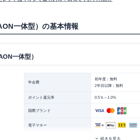
AON一体型）の基本情報
AON一体型）
初年度：無料
年会費
2年目以降：無料
ポイント還元率
0.5％～1.0%
国際ブランド
電子マネー
続きを見る
発行スピード
約3週間