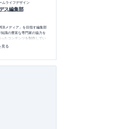
ームライフデザイン
デス編集部
EBメディア」を目指す編集部
界知識の豊富な専門家の協力を
沿ったコンテンツを制作してい
中心に、読者の「まよい」を解
を見る
のコンテンツを制作中です。
レコレの選び方BOOK
23.12.20～）
許可・
許可番号：23-