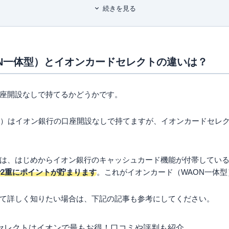
数の資格を保有している。
続きを見る
ーWAONが搭載されている
POINTが貯まる（対象店で2倍付与）
30日のお客さま感謝デーで5％オフになる
ON一体型）のデメリット
N一体型）とイオンカードセレクトの違いは？
Nへのチャージでポイントが貯まらない
傷害保険が付帯されていない
ON一体型） をお得に使える人はこのような人！
座開設なしで持てるかどうかです。
を開設するのが面倒な人
型）はイオン銀行の口座開設なしで持てますが、イオンカードセレ
の口座なしで持てるイオンカードの代表例
設なしで持てるイオンカードについてよくある質問
は、はじめからイオン銀行のキャッシュカード機能が付帯してい
設なしで持てるイオンカードの種類は？
で2重にポイントが貯まります
。これがイオンカード（WAON一体
N一体型）のメリット・デメリットは？
している引き落とし口座を変更したい
て詳しく知りたい場合は、下記の記事も参考にしてください。
セレクトはイオンで最もお得！口コミや評判も紹介