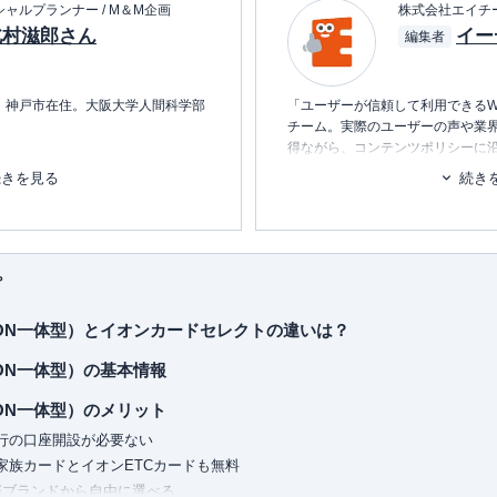
ャルプランナー / M＆M企画
株式会社エイチ
北村滋郎さん
イー
編集者
れ、神戸市在住。大阪大学人間科学部
「ユーザーが信頼して利用できるW
チーム。実際のユーザーの声や業
得ながら、コンテンツポリシーに
て最年少管理職に就任。その後、正
ます。暮らしに関するトピックを
続きを見る
続き
しまくったため、組織で孤立という
消し、最適な選択を支援するため
■書籍
に、日本古来の哲学・仏教等に関心
初心者でもわかる！お金に関するア
のでないことを学ぶ。自然哲学を活
プ
から伝授され、成果を上げて、取締
■保有資格
KTAA団体シルバー認証マーク
（20
ON一体型）とイオンカードセレクトの違いは？
人生経営にも理論を発展させ、人生
■許認可
ON一体型）の基本情報
チカラを育むアドバイザーとして就
有料職業紹介事業
（厚生労働大臣
営者の方にビジネスモデル構築・採
ユ-302788
）
ON一体型）のメリット
ア自律支援・起業指導にと成果を上
行の口座開設が必要ない
営課題を家庭教師のように一緒に解
好評を得ている。
家族カードとイオンETCカードも無料
際ブランドから自由に選べる