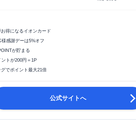
ETCカード
追加カード
家族カード
ETCカード発行手数料
無料
がお得になるイオンカード
ETCカード年会費
無料
お客様感謝デーは5%オフ
POINTが貯まる
即時発行の場合最短で申込
ETCカード発行期間
約2週間
ントが200円＝1P
マイル還元率（最大）
-
グでポイント最大21倍
旅行傷害保険
ー
ポイント名
WAON POINT
公式サイトへ
締め日・支払日
締め日：毎月10日・支払
18歳以上で電話連絡可能
申し込み条件
年度の1月1日以降であれ
以下いずれかの写真付きの