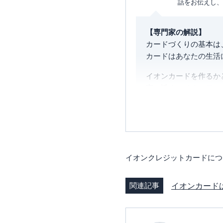
話をお伝えし、
【専門家の解説】
カードづくりの基本は
カードはあなたの生活
イオンカードを作るか
家の近くにイオンモー
ルナカ等）があり、毎
問題は、引き落とし口
銀行から引き落とした
れば「WAON一体型
メインバンクにしよう
イオンクレジットカードにつ
イオンカードは2段階
関連記事
イオンカード
現金で支払うよりも便
いですね。