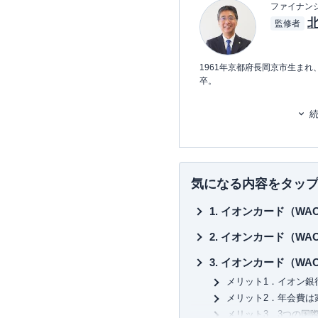
ファイナンシ
監修者
1961年京都府長岡京市生ま
卒。
上場企業に人事として就職し
論を振りかざして上司を論破
挫折を経験。
阪神淡路大震災での被災を機
を持ち、人は理屈だけで動く
気になる内容をタッ
かした経営理論を多くの師匠
役に抜擢される。
イオンカード（WA
現在は、会社経営のみならず
イオンカード（WA
のビジョンを創造し、生きる
職する学生・終活シニア・経
イオンカード（WA
用定着率向上・社員のキャリ
メリット1．イオン銀
げつつある。「人に関わる経
決していく手法が実践的」と
メリット2．年会費は
メリット3．3つの国