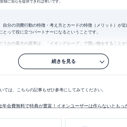
皆様に安心を提供できれば幸いです。
、自分の消費行動の特徴・考え方とカードの特徴（メリット）が近
にとって役に立つパートナーになるということです。
どうかの最大の基準は、「イオングループ」で買い物をすることが
ルやイオン系のドラッグストア（ウェルシア等）やスーパー（マッ
月数回買い物をするのであれば、迷うことなくカードを作るべきだ
座をどこにするかです。今のメインバンク（給与振込口座等）がイ
い、またはわざわざイオン銀行に毎月振り込むのは手数料もかかっ
のイオンカード」がお勧めという訳です。これを機会に金利や手数
という方であれば「イオンカードセレクト」を作ればさらにおトク
いては、こちらの記事もぜひ参考にしてみてください。
の構造になっているということでご理解いただけるといいのではな
は年会費無料で特典が豊富！イオンユーザーは作らないともっ
利でおトクな決済方法がドンドン出てきます。研究を怠ることなく