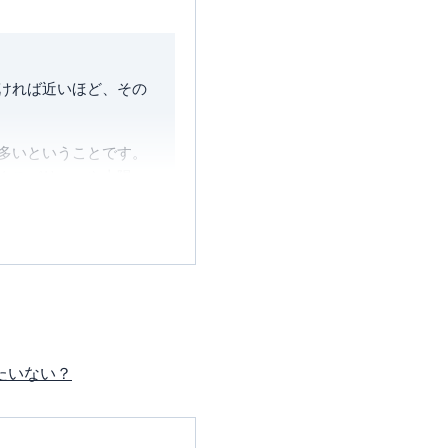
ければ近いほど、その
多いということです。
クスバリューや山陽マ
と思います。
オン銀行以外で、その
て面倒、という方であ
料が有利なイオン銀行を
となっているのです。
いでしょうか。これから
たいない？
、生活防衛していきた