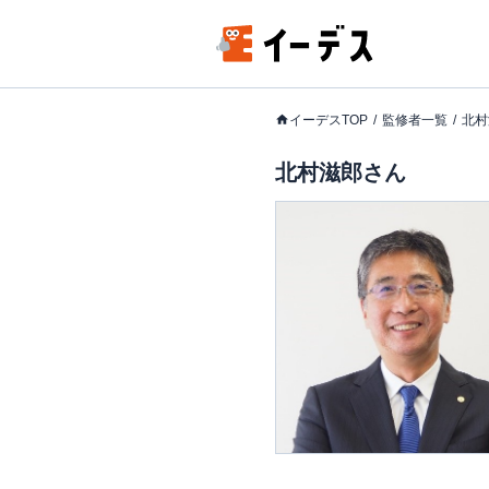
イーデスTOP
監修者一覧
北村
北村滋郎さん