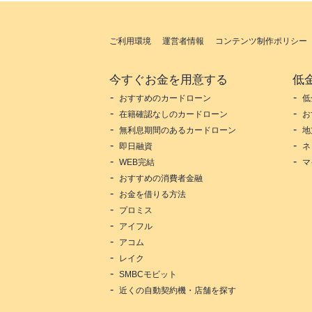
ご利用環境
運営者情報
コンテンツ制作ポリシー
今すぐお金を用意する
低
おすすめのカードローン
低
在籍確認なしのカードローン
お
無利息期間のあるカードローン
地
即日融資
ネ
WEB完結
マ
おすすめの消費者金融
お金を借りる方法
プロミス
アイフル
アコム
レイク
SMBCモビット
近くの自動契約機・店舗を探す