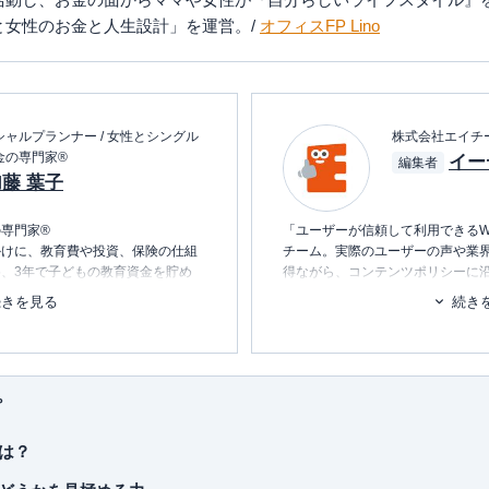
と女性のお金と人生設計」を運営。/
オフィスFP Lino
ャルプランナー / 女性とシングル
株式会社エイチ
金の専門家®
イー
編集者
藤 葉子
専門家®
「ユーザーが信頼して利用できるW
かけに、教育費や投資、保険の仕組
チーム。実際のユーザーの声や業
、3年で子どもの教育資金を貯め
得ながら、コンテンツポリシーに
ます。暮らしに関するトピックを
続きを見る
続き
でFPとして起業。現在は、離婚・シ
消し、最適な選択を支援するため
金の相談を中心に執筆・マネー講師
しながら、女性のビジネスコミュニ
■書籍
行っている。
初心者でもわかる！お金に関するア
プ
■保有資格
KTAA団体シルバー認証マーク
（20
は？
■許認可