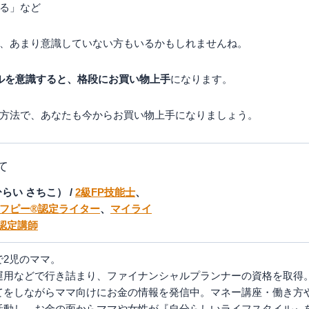
る」など
、あまり意識していない方もいるかもしれませんね。
ルを意識すると、格段にお買い物上手
になります。
方法で、あなたも今からお買い物上手になりましょう。
て
らい さちこ） /
2級FP技能士
、
フピー®認定ライター
、
マイライ
認定講師
で2児のママ。
運用などで行き詰まり、ファイナンシャルプランナーの資格を取得
てをしながらママ向けにお金の情報を発信中。マネー講座・働き方
活動し、お金の面からママや女性が『自分らしいライフスタイル』