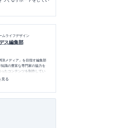
ームライフデザイン
デス編集部
EBメディア」を目指す編集部
界知識の豊富な専門家の協力を
沿ったコンテンツを制作してい
中心に、読者の「まよい」を解
を見る
のコンテンツを制作中です。
レコレの選び方BOOK
23.12.20～）