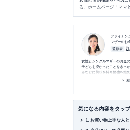
る。ホームページ「ママ
ファイナンシ
マザーのお
加
監修者
女性とシングルマザーのお金の
子どもを授かったことをきっ
みなどに興味を持ち勉強を始め
る。
NHKのコラム執筆がきっかけ
ングルマザー・起業女性のお
として年間約700件の活動を
ティーを運営・仕事の紹介も
気になる内容をタッ
お買い物上手な人と