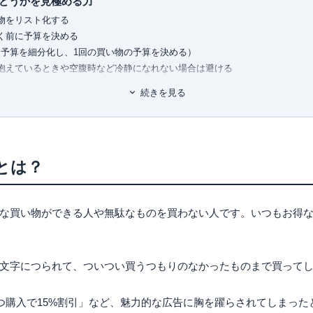
どうかを見極める力
有料職業紹介事業
（厚生労働大臣
物をリスト化する
ユ-302788
）
く前に予算を決める
予算を細分化し、1回の買い物の予算を決める）
抱えているときや空腹時など冷静になれない場合は避ける
手になると時間・お金・物の無駄が少なくなる！
続きを見る
とは？
な買い物ができる人や無駄なものを買わない人です。いつもお得
文字につられて、ついつい買うつもりのなかったものまで買って
3つ購入で15%割引」など、魅力的な広告に胸を躍らされてしまっ