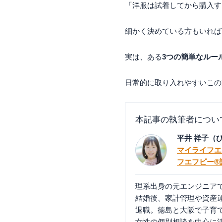
「洋服は試着してから購入す
細かく決めている方もいれば
実は、ある
3つの簡単なルー
日常的に取り入れやすいこの
本記事の執筆者につい
平井 祥子（ひ
マイライフエ
フエフピー®
理系出身の元エンジニア
結婚後、家計管理や資産
退職。徳島と大阪で子育
女性の個別相談を中心に