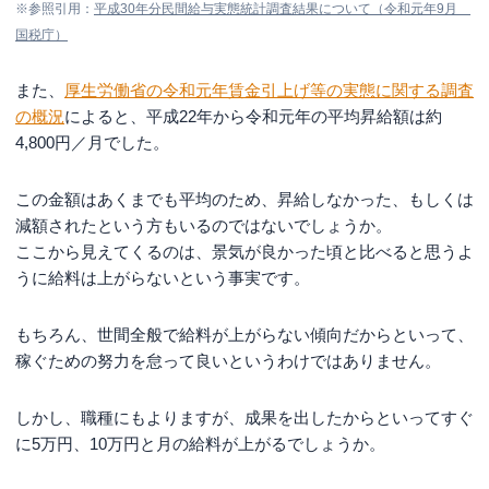
※参照引用：
平成30年分民間給与実態統計調査結果について（令和元年9月
国税庁）
また、
厚生労働省の令和元年賃金引上げ等の実態に関する調査
の概況
によると、平成22年から令和元年の平均昇給額は約
4,800円／月でした。
この金額はあくまでも平均のため、昇給しなかった、もしくは
減額されたという方もいるのではないでしょうか。
ここから見えてくるのは、景気が良かった頃と比べると思うよ
うに給料は上がらないという事実です。
もちろん、世間全般で給料が上がらない傾向だからといって、
稼ぐための努力を怠って良いというわけではありません。
しかし、職種にもよりますが、成果を出したからといってすぐ
に5万円、10万円と月の給料が上がるでしょうか。