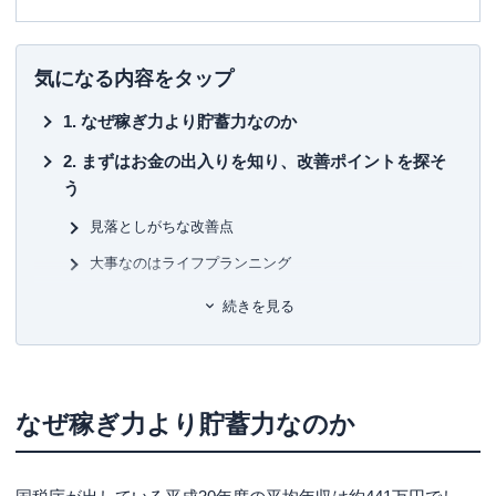
■書籍
初心者でもわかる！お金に関するアレコレの選び方BOOK
気になる内容をタップ
■保有資格
なぜ稼ぎ力より貯蓄力なのか
KTAA団体シルバー認証マーク
（2023.12.20～）
まずはお金の出入りを知り、改善ポイントを探そ
■許認可
う
有料職業紹介事業
（厚生労働大臣許可・
許可番号：23-
ユ-302788
）
見落としがちな改善点
大事なのはライフプランニング
自分に合った貯め方を探そう
続きを見る
貯め方には「流動型貯蓄」と「固定型貯蓄」の2種類が
ある
流動型貯蓄のポイント
なぜ稼ぎ力より貯蓄力なのか
固定型貯蓄のポイント
より安定的な投資をしたい人には定期預金や個人