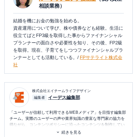
相談業務）
結婚を機にお金の勉強を始める。
資産運用について学び、株や債券なども経験。生活に
役立てばとFP3級を取得した事からファイナンシャル
プランナーの面白さや必要性を知り、その後、FP2級
を取得。現在、子育てをしつつファイナンシャルプラ
ンナーとしても活動している。/
FPサテライト株式会
社
株式会社エイチームライフデザイン
イーデス編集部
編集者
「ユーザーが信頼して利用できるWEBメディア」を目指す編集部
チーム。実際のユーザーの声や業界知識の豊富な専門家の協力を
得ながら、コンテンツポリシーに沿ったコンテンツを制作してい
ます。暮らしに関するトピックを中心に、読者の「まよい」を解
続きを見る
消し、最適な選択を支援するためのコンテンツを制作中です。