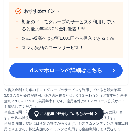
おすすめポイント
対象のドコモグループのサービスを利用してい
ると最大年率3.0％金利優遇！※
d払い残高へは少額1,000円から借入できる！※
スマホ完結のローンサービス！
dスマホローン
の詳細はこちら
※借入金利：対象のドコモグループのサービスを利用していると最大年率
3.0％の金利優遇が適用。優遇適用後金利は、0.9％～17.9％（実質年率）基準
金利 3.9％～17.9％（実質年率）です。適用条件はdスマホローン公式サイト
を確認してください。
※審査時間：年末年始を除く。最短即日審査は17:00までの申込みに限りま
この記事で紹介しているもの一覧
す。申込み状況等により、翌営業日以降の審査となる場合があります。
※融資時間：契約には所定の審査があります。システムメンテナンス時間は利
用できません。振込実施のタイミングは利用する金融機関により異なりま