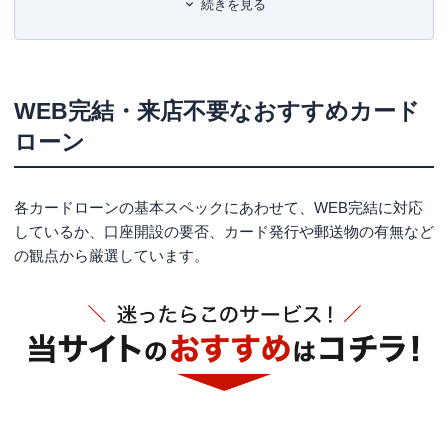
プロミス
続きを見る
アコム
レイク
セブン銀行カードローン
WEB完結・来店不要なおすすめカード
ローン
dスマホローン
三井住友銀行 カードローン
WEB完結カードローンのメリット・デメリット
各カードローンの基本スペックにあわせて、WEB完結に対応
しているか、口座開設の要否、カード発行や郵送物の有無など
3つのメリット
の観点から厳選しています。
3つのデメリット
WEB完結型カードローンの気になるQ&A
WEB完結の中で、契約書や明細書といった郵便物なしの
カードローンはあるの？
家族にばれることなくカードローンを利用できる？
まとめ