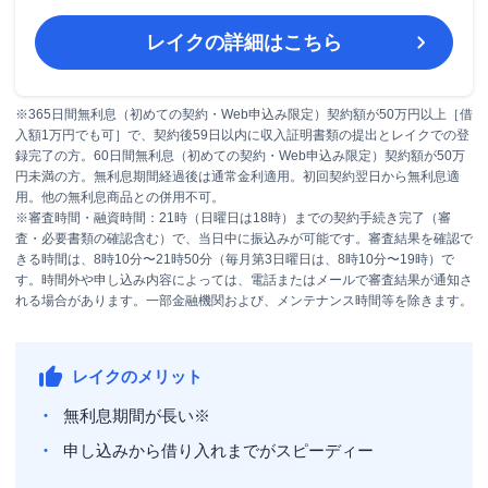
レイク
の詳細はこちら
※365日間無利息（初めての契約・Web申込み限定）契約額が50万円以上［借
入額1万円でも可］で、契約後59日以内に収入証明書類の提出とレイクでの登
録完了の方。60日間無利息（初めての契約・Web申込み限定）契約額が50万
円未満の方。無利息期間経過後は通常金利適用。初回契約翌日から無利息適
用。他の無利息商品との併用不可。
※審査時間・融資時間：21時（日曜日は18時）までの契約手続き完了（審
査・必要書類の確認含む）で、当日中に振込みが可能です。審査結果を確認で
きる時間は、8時10分〜21時50分（毎月第3日曜日は、8時10分〜19時）で
す。時間外や申し込み内容によっては、電話またはメールで審査結果が通知さ
れる場合があります。一部金融機関および、メンテナンス時間等を除きます。
レイクのメリット
無利息期間が長い※
申し込みから借り入れまでがスピーディー