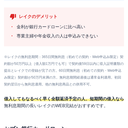
レイクのデメリット
金利が銀行カードローンに比べ高い
専業主婦や年金収入の人は申込みできない
※レイクの無利息期間：365日間無利息（初めての契約・Web申込み限定）契
約額が50万円以上［借入額1万円でも可］で契約後59日以内に収入証明書類の
提出とレイクでの登録が完了の方。60日間無利息（初めての契約・Web申込
み限定）契約額が50万円未満の方。無利息期間経過後は通常金利適用。初回
契約翌日から無利息適用。他の無利息商品との併用不可。
借入してもなるべく早く全額返済予定の人、短期間の借入なら
無利息期間の長いレイクのWEB完結がおすすめです。