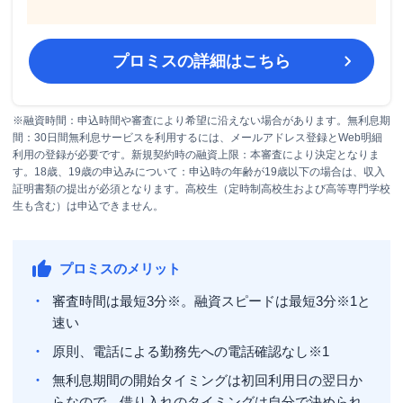
プロミス
の詳細はこちら
※融資時間：申込時間や審査により希望に沿えない場合があります。無利息期
間：30日間無利息サービスを利用するには、メールアドレス登録とWeb明細
利用の登録が必要です。新規契約時の融資上限：本審査により決定となりま
す。18歳、19歳の申込みについて：申込時の年齢が19歳以下の場合は、収入
証明書類の提出が必須となります。高校生（定時制高校生および高等専門学校
生も含む）は申込できません。
プロミスのメリット
審査時間は
最短3分※
。融資スピードは
最短3分※
1と
速い
原則、電話による勤務先への電話確認なし※1
無利息期間の開始タイミングは初回利用日の翌日か
らなので、借り入れのタイミングは自分で決められ