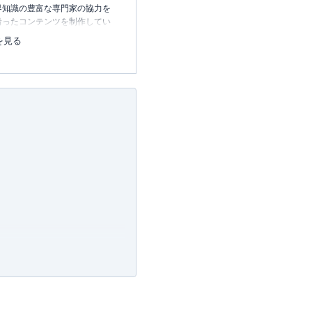
界知識の豊富な専門家の協力を
沿ったコンテンツを制作してい
中心に、読者の「まよい」を解
を見る
のコンテンツを制作中です。
レコレの選び方BOOK
23.12.20～）
許可・
許可番号：23-