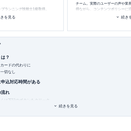
。
チーム。実際のユーザーの声や業
ル･プランニング技能士1級取得。
得ながら、コンテンツポリシーに
ます。暮らしに関するトピックを
続きを見る
続き
消し、最適な選択を支援するため
け相談（資産運用・保険診断・税金
ローン・住宅購入のアドバイス）を
■書籍
談内容にまつわるセミナー講師（企
初心者でもわかる！お金に関するア
）を行うと同時に金融メディアへの
プ
間200本以上の執筆および監修を
■保有資格
よび監修実績 は1,000本以上に
KTAA団体シルバー認証マーク
（20
とは？
■許認可
ンカードの代わりに
有料職業紹介事業
（厚生労働大臣
は一切なし
資との違いや種類についてわかりや
ユ-302788
）
は申込対応時間がある
いて知っておきたいことまとめ！種
の流れ
しくは下記のボタンをクリック
続きを見る
での返済方法