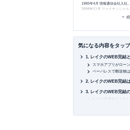
1995年4月 情報通信会社入社
2006年11月 ファイナンシャ
2017年10月 独立。
コンサルタントとして個人向
相談・相続対策・家計診断・
行う他、資産運用など上記相
業向け・サークル、団体向け
気になる内容をタッ
執筆および監修も行い、現在年
こなしている。これまでの執筆お
レイクのWEB完結
及ぶ。
スマホアプリがロー
監修実績
ペーパレスで郵送物
レイク：
融資とは？出資や投
すく解説
レイクのWEB完結
auじぶん銀行：
資産運用につ
レイクのWEB完結
類や方法、注意点を解説
レイク公式サイトも
審査結果を確認する
本人確認書類を提出
契約完了・借入OK
レイクのWEB完結