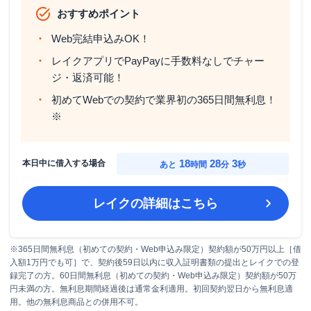
おすすめポイント
Web完結申込みOK！
レイクアプリでPayPayに手数料なしでチャー
ジ・返済可能！
初めてWebでの契約で業界初の365日間無利息！
※
18
28
2
本日中に借入する場合
あと
時間
分
秒
レイク
の詳細はこちら
※365日間無利息（初めての契約・Web申込み限定）契約額が50万円以上［借
入額1万円でも可］で、契約後59日以内に収入証明書類の提出とレイクでの登
録完了の方。60日間無利息（初めての契約・Web申込み限定）契約額が50万
円未満の方。無利息期間経過後は通常金利適用。初回契約翌日から無利息適
用。他の無利息商品との併用不可。