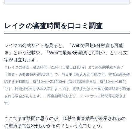
レイクの審査時間が長くても審査落ちとは限らな
い！
休み明けや連休前など混雑するタイミングで申込
レイクの審査時間を口コミ調査
申し込んだ時間が対応時間外
借入希望額や限度額の問題
レイクの公式サイトを見ると、「
Webで最短8分融資も可能
※
」という記載や、「
Webで最短8分融資も可能※
」という文
申し込み情報に不備がある
字が目立ちます。
メールの受信や確認に不備がある
※レイクの審査・融資時間：21時（日曜日は18時）までの契約手続き完了
念のため収入証明書も準備しておく
（審査・必要書類の確認含む）で、当日中に振込みが可能です。審査結果を確
認できる時間は、8時10分〜21時50分（毎月第3日曜日は、8時10分〜19時）
審査状況はオンラインで確認も可能
です。時間外や申し込み内容によっては、電話またはメールで審査結果が通知
申込ブラックに要注意
される場合があります。一部金融機関および、メンテナンス時間等を除きま
まとめ
す。
ここでまず疑問に思うのが、15秒で審査結果が表示されるの
に融資までは8分もかかるの？という点でしょう。