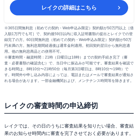
レイク
の詳細はこちら
※365日間無利息（初めての契約・Web申込み限定）契約額が50万円以上［借
入額1万円でも可］で、契約後59日以内に収入証明書類の提出とレイクでの登
録完了の方。60日間無利息（初めての契約・Web申込み限定）契約額が50万
円未満の方。無利息期間経過後は通常金利適用。初回契約翌日から無利息適
用。他の無利息商品との併用不可。
※審査時間・融資時間：21時（日曜日は18時）までの契約手続き完了（審
査・必要書類の確認含む）で、当日中に振込みが可能です。審査結果を確認で
きる時間は、8時10分〜21時50分（毎月第3日曜日は、8時10分〜19時）で
す。時間外や申し込み内容によっては、電話またはメールで審査結果が通知さ
れる場合があります。一部金融機関および、メンテナンス時間等を除きます。
レイクの審査時間の申込締切
レイクでは、その日のうちに審査結果を知りたい場合、審査結
果のお知らせ時間内に審査を完了させておく必要があります。