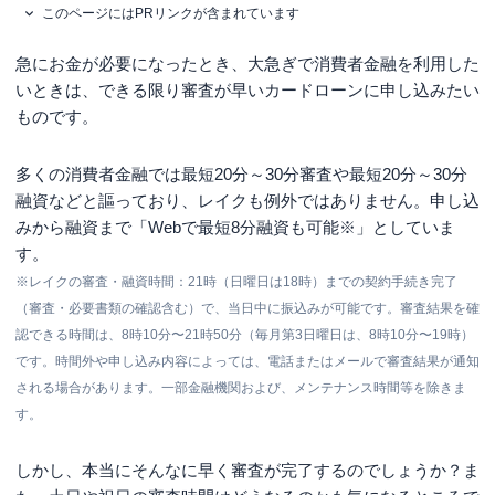
このページにはPRリンクが含まれています
急にお金が必要になったとき、大急ぎで消費者金融を利用した
いときは、できる限り審査が早いカードローンに申し込みたい
ものです。
多くの消費者金融では最短20分～30分審査や最短20分～30分
融資などと謳っており、レイクも例外ではありません。申し込
みから融資まで「
Webで最短8分融資も可能※
」としていま
す。
※レイクの審査・融資時間：21時（日曜日は18時）までの契約手続き完了
（審査・必要書類の確認含む）で、当日中に振込みが可能です。審査結果を確
認できる時間は、8時10分〜21時50分（毎月第3日曜日は、8時10分〜19時）
です。時間外や申し込み内容によっては、電話またはメールで審査結果が通知
される場合があります。一部金融機関および、メンテナンス時間等を除きま
す。
しかし、本当にそんなに早く審査が完了するのでしょうか？ま