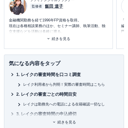
飯田 道子
監修者
金融機関勤務を経て1996年FP資格を取得。
「
現在は各種相談業務のほか、セミナー講師、執筆活動、独
編
立支援などを活動は多岐に渡る。
門
どの金融機関にも属さない独立系FPとして、金融・保険情
テ
続きを見る
報が得意。
に
また海外移住の相談などにも対応しており、特にカナダや
め
韓国への移住支援などを行っている。
「
宅建資格を取るまえに読む本
」「
貯める！儲ける！お金
■書
気になる内容をタップ
が集まる94の方法
」「
介護経験FPが語る介護のマネー&ア
初
ドバイスの本
」「
テラー必携‼ あなたのファンを増やす魔
レイクの審査時間を口コミ調査
法の質問
」などの著書もあり。
■保
KT
レイク利用者から判明！実際の審査時間はこちら
レイクの審査ごとの時間目安
■許
有
レイクは勤務先への電話による在籍確認一切なし
ユ-3
レイクの審査時間の申込締切
続きを見る
審査時間を早めたい場合はレイクに電話を！