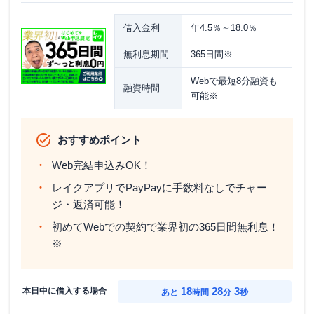
借入金利
年4.5％～18.0％
無利息期間
365日間※
Webで最短8分融資も
融資時間
可能※
おすすめポイント
Web完結申込みOK！
レイクアプリでPayPayに手数料なしでチャー
ジ・返済可能！
初めてWebでの契約で業界初の365日間無利息！
※
18
28
2
本日中に借入する場合
あと
時間
分
秒