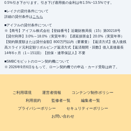
0.5%引き下がります。引き下げ適用後の金利は年1.5%~13.5%です。
■レイクの貸付条件について
詳細の貸付条件は
こちら
■アイフルの貸付条件について
※【商号】アイフル株式会社【登録番号】近畿財務局長（15）第00218号
【貸付利率】3.0%～18.0%（実質年率）【遅延損害金】20.0%（実質年率）
【契約限度額または貸付金額】800万円以内（要審査）【返済方式】借入後残
高スライド元利定額リボルビング返済方式【返済期間・回数】借入直後最長
14年6ヶ月（1～151回）【担保・連帯保証人】不要
■SMBCモビットのローン契約機について
※ 2026年9月6日をもって、ローン契約機での申込・カード受取は終了。
ご利用環境
運営者情報
コンテンツ制作ポリシー
利用規約
監修者一覧
編集者一覧
プライバシーポリシー
セキュリティーポリシー
お問い合わせ