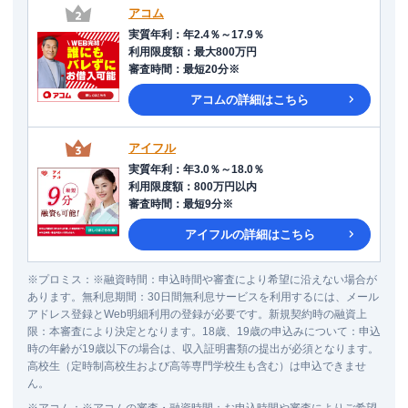
アコム
実質年利
：
年2.4％～17.9％
利用限度額
：
最大800万円
審査時間
：
最短20分※
アコム
の詳細はこちら
アイフル
実質年利
：
年3.0％～18.0％
利用限度額
：
800万円以内
審査時間
：
最短9分※
アイフル
の詳細はこちら
※
プロミス
：
※融資時間：申込時間や審査により希望に沿えない場合が
あります。無利息期間：30日間無利息サービスを利用するには、メール
アドレス登録とWeb明細利用の登録が必要です。新規契約時の融資上
限：本審査により決定となります。18歳、19歳の申込みについて：申込
時の年齢が19歳以下の場合は、収入証明書類の提出が必須となります。
高校生（定時制高校生および高等専門学校生も含む）は申込できませ
ん。
※
アコム
：
※アコムの審査・融資時間：お申込時間や審査によりご希望