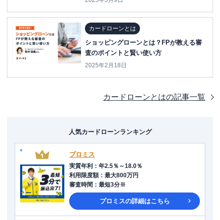
カードローンとは
ショッピングローンとは？FPが教える審
査のポイントと賢い使い方
2025年2月18日
カードローンとは
の記事一覧
人気カードローンランキング
プロミス
実質年利
：
年2.5％～18.0％
利用限度額
：
最大800万円
審査時間
：
最短3分※
プロミス
の詳細はこちら