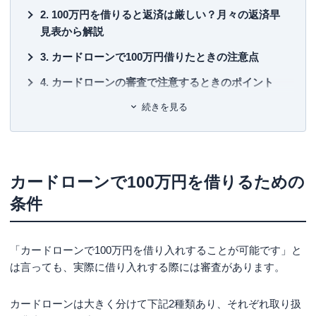
年間200本以上の執筆および監修をこなしている。これまで
KT
100万円を借りると返済は厳しい？月々の返済早
の執筆および監修実績 は1,000本以上に及ぶ。
見表から解説
■許
監修実績
有
カードローンで100万円借りたときの注意点
レイク：
融資とは？出資や投資との違いや種類についてわ
ユ-3
かりやすく解説
カードローンの審査で注意するときのポイント
auじぶん銀行：
資産運用について知っておきたいことまと
カードローンで100万円借りる際のおすすめ銀行
続きを見る
め！種類や方法、注意点を解説
カードローンで100万円借りたいのですが、年収
はいくら必要ですか？
まとめ
カードローンで100万円を借りるための
条件
「カードローンで100万円を借り入れすることが可能です」と
は言っても、実際に借り入れする際には審査があります。
カードローンは大きく分けて下記2種類あり、それぞれ取り扱