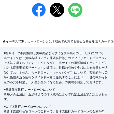
イーデスTOP
カードローンとは？初めての方でも安心な基礎知識
カードロ
■当サイトの掲載情報と掲載商品ならびに提携事業者のサービスについて
当サイトでは、掲載各社（アコム株式会社等）のアフィリエイトプログラム
で収益を得ております。しかしながら、当サイトの掲載情報やランキングに
おける提携事業者サービスへの評価は、提携の有無や金銭による影響を一切
受けておりません。カードローン（キャッシング）について、客観的かつ公
平な価値のある情報をサイト利用者に提供することにより、「世の中からお
金の不安を解消し、人生が豊かになる社会」の実現を目指しております。
■三井住友銀行 カードローンについて
※毎月の返済は、返済時点での借入残高によって約定返済金額が設定されま
す。
■みずほ銀行カードローンについて
※みずほ銀行住宅ローンのご利用で、みずほ銀行カードローンの金利が年