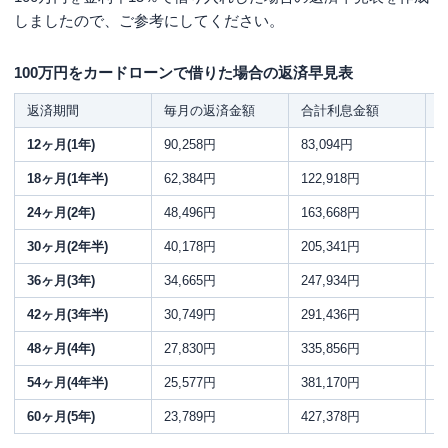
しましたので、ご参考にしてください。
100万円をカードローンで借りた場合の返済早見表
返済期間
毎月の返済金額
合計利息金額
12ヶ月(1年)
90,258円
83,094円
1
18ヶ月(1年半)
62,384円
122,918円
1
24ヶ月(2年)
48,496円
163,668円
1
30ヶ月(2年半)
40,178円
205,341円
1
36ヶ月(3年)
34,665円
247,934円
1
42ヶ月(3年半)
30,749円
291,436円
1
48ヶ月(4年)
27,830円
335,856円
1
54ヶ月(4年半)
25,577円
381,170円
1
60ヶ月(5年)
23,789円
427,378円
1