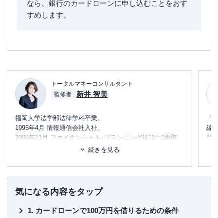
なら、銀行のカードローンに申し込むことをおす
すめします。
トータルマネーコンサルタント
新井 智美
監修者
福岡大学法学部法律学科卒業。
「
1995年4月 情報通信会社入社。
編
2006年11月 ファイナンシャル･プランニング技能士1級取
門
得。
テ
続きを見る
2017年10月 独立。
に
め
コンサルタントとして個人向け相談（資産運用・保険診
断・税金相談・相続対策・家計診断・ローン・住宅購入の
■書
気になる内容をタップ
アドバイス）を行う他、資産運用など上記相談内容にまつ
初
わるセミナー講師（企業向け・サークル、団体向け）を行
カードローンで100万円を借りるための条件
うと同時に金融メディアへの執筆および監修も行い、現在
■保