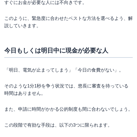
すぐにお金が必要な人には不向きです。
借入総額の制限をオーバーしている
どこからもお金を借りられないなくても注意すべ
このように、緊急度に合わせたベストな方法を選べるよう、解
き危険な手口
説していきます。
「審査なし・絶対借りられる」と謳う業者はほぼ１０
０％闇金
新手の闇金である給与ファクタリングや先払い買取
今日もしくは明日中に現金が必要な人
SNSの個人間融資やひととき融資は犯罪の温床
まとめ
「明日、電気が止まってしまう」「今日の食費がない」。
そのような1分1秒を争う状況では、悠長に審査を待っている
時間はありません。
また、申請に時間がかかる公的制度も間に合わないでしょう。
この段階で有効な手段は、以下の3つに限られます。