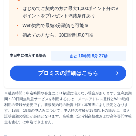
はじめてご契約の方に最大1,000ポイント分のV
ポイントをプレゼント※諸条件あり
Web契約で最短3分融資も可能※
初めての方なら、30日間利息0円※
10
8
25
本日中に借入する場合
あと
時間
分
秒
プロミス
の詳細はこちら
※融資時間：申込時間や審査により希望に沿えない場合があります。無利息期
間：30日間無利息サービスを利用するには、メールアドレス登録とWeb明細
利用の登録が必要です。新規契約時の融資上限：本審査により決定となりま
す。18歳、19歳の申込みについて：申込時の年齢が19歳以下の場合は、収入
証明書類の提出が必須となります。高校生（定時制高校生および高等専門学校
生も含む）は申込できません。