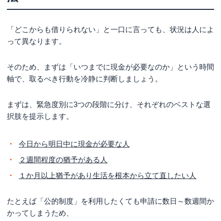
る場合の選択肢３つ
審査なしで借りれる生命保険の契約者貸付制度
「どこからも借りられない」と一口に言っても、状況は人によ
勤務先で利用できる従業員貸付制度や給料前払い
って異なります。
家族・親族・知人に頼る際は借用書や誠意が大切
そのため、まずは「いつまでに現金が必要なのか」という時間
どこからも借りられない状態が長く続いているな
軸で、取るべき行動を冷静に判断しましょう。
ら公的支援や債務整理を検討
生活再建のためのセーフティネットである生活福祉資金
まずは、緊急度別に3つの段階に分け、それぞれのベストな選
貸付制度
択肢を提示します。
家賃補助で生活基盤を守る住居確保給付金
借金返済が不可能なら債務整理でリセットするのもひと
今日から明日中に現金が必要な人
つの手段
２週間程度の猶予がある人
どこからもお金を借りられないときに考えられる
１か月以上猶予があり生活を根本から立て直したい人
理由３選
信用情報に問題がある
たとえば「公的制度」を利用したくても申請に数日～数週間か
年収や属性情報が審査基準を満たしていない
かってしまうため、