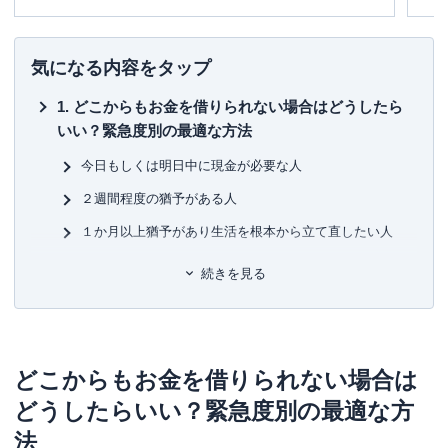
ノ演奏、甲子園を目指す長男の高校野球応援など。
め
カナヘイのピスケ＆うさぎグッズを大量コレクト中。
■書
気になる内容をタップ
初
どこからもお金を借りられない場合はどうしたら
■保
いい？緊急度別の最適な方法
KT
今日もしくは明日中に現金が必要な人
■許
有
２週間程度の猶予がある人
ユ-3
１か月以上猶予があり生活を根本から立て直したい人
どこからも借りられないけど今日～明日中に現金
続きを見る
が必要な場合の手段３選
不用品の売却や質入れ
日払いバイトやスキマバイトアプリでお金を稼ぐ
どこからもお金を借りられない場合は
大手消費者金融なら最短即日で手軽にお金を借りられる
どうしたらいい？緊急度別の最適な方
どこからも借りられないけど２週間ほど猶予があ
法