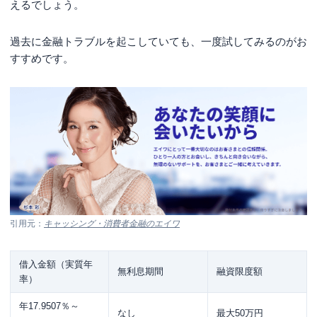
えるでしょう。
過去に金融トラブルを起こしていても、一度試してみるのがお
すすめです。
引用元：
キャッシング・消費者金融のエイワ
借入金額（実質年
無利息期間
融資限度額
率）
年17.9507％～
なし
最大50万円