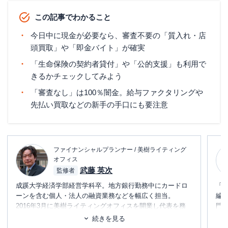
この記事でわかること
今日中に現金が必要なら、審査不要の「質入れ・店
頭買取」や「即金バイト」が確実
「生命保険の契約者貸付」や「公的支援」も利用で
きるかチェックしてみよう
「審査なし」は100％闇金。給与ファクタリングや
先払い買取などの新手の手口にも要注意
ファイナンシャルプランナー / 美樹ライティング
オフィス
武藤 英次
監修者
成蹊大学経済学部経営学科卒。地方銀行勤務中にカードロ
「
ーンを含む個人・法人の融資業務などを幅広く担当。
編
2016年3月に美樹ライティングオフィスを開業し代表を務
門
める。
テ
続きを見る
趣味は一眼レフでの写真撮影、5人家族でのおでかけ、ピア
に