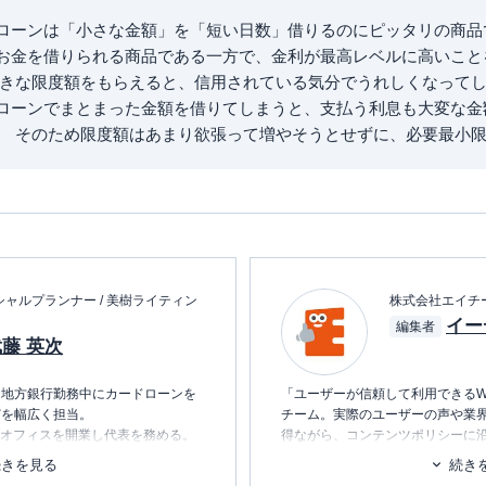
ローンは「小さな金額」を「短い日数」借りるのにピッタリの商品
お金を借りられる商品である一方で、金利が最高レベルに高いこと
大きな限度額をもらえると、信用されている気分でうれしくなって
ローンでまとまった金額を借りてしまうと、支払う利息も大変な金
。 そのため限度額はあまり欲張って増やそうとせずに、必要最小
ャルプランナー / 美樹ライティン
株式会社エイチ
イー
編集者
藤 英次
。地方銀行勤務中にカードローンを
「ユーザーが信頼して利用できるW
どを幅広く担当。
チーム。実際のユーザーの声や業
ングオフィスを開業し代表を務める。
得ながら、コンテンツポリシーに
5人家族でのおでかけ、ピアノ演
ます。暮らしに関するトピックを
続きを見る
続き
校野球応援など。
消し、最適な選択を支援するため