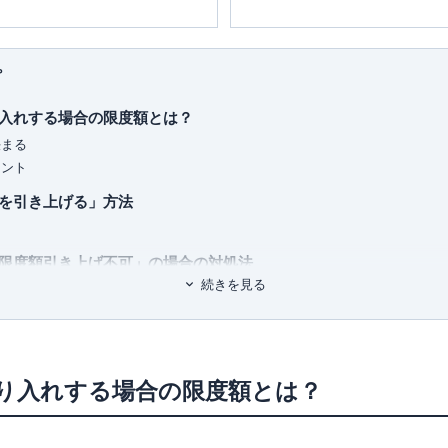
ッズを大量コレクト中。
■書籍
初心者でもわかる！お金に関するア
プ
■保有資格
KTAA団体シルバー認証マーク
（20
入れする場合の限度額とは？
■許認可
決まる
有料職業紹介事業
（厚生労働大臣
イント
ユ-302788
）
を引き上げる」方法
限度額引き上げ不可」の場合の対処法
続きを見る
の引き下げ」方法はある？
り入れする場合の限度額とは？