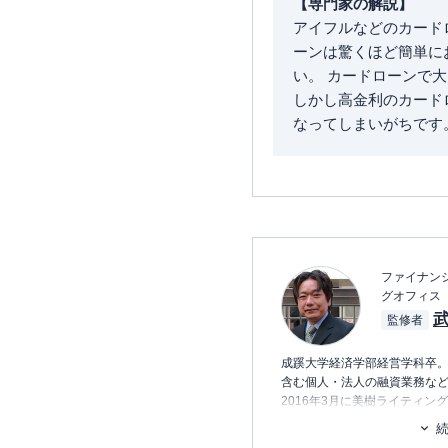
【専門家の解説】
アイフルなどのカード
ーンは驚くほど簡単に
い。 カードローンで
しかし高金利のカード
なってしまいがちです
ファイナンシ
グオフィス
武
監修者
成蹊大学経済学部経営学科卒
含む個人・法人の融資業務な
2016年3月に美樹ライティ
趣味は一眼レフでの写真撮影、
奏、甲子園を目指す長男の高