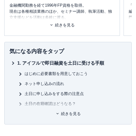
金融機関勤務を経て1996年FP資格を取得。
「
現在は各種相談業務のほか、セミナー講師、執筆活動、独
編
立支援などを活動は多岐に渡る。
門
どの金融機関にも属さない独立系FPとして、金融・保険情
テ
続きを見る
報が得意。
に
また海外移住の相談などにも対応しており、特にカナダや
め
韓国への移住支援などを行っている。
「
宅建資格を取るまえに読む本
」「
貯める！儲ける！お金
■書
気になる内容をタップ
が集まる94の方法
」「
介護経験FPが語る介護のマネー&ア
初
ドバイスの本
」「
テラー必携‼ あなたのファンを増やす魔
アイフルで即日融資を土日に受ける手順
法の質問
」などの著書もあり。
■保
KT
はじめに必要書類を用意しておこう
ネット申し込みの流れ
■許
有
土日に申し込みをする際の注意点
ユ-3
土日の在籍確認はどうなる？
土日にアイフルの増額申込はできる
続きを見る
土日にアイフルのおまとめローン申し込みは可能
まとめ