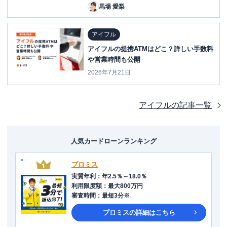
馬場 愛梨
アイフル
アイフルの提携ATMはどこ？詳しい手数料
や営業時間も公開
2026年7月21日
アイフル
の記事一覧
人気カードローンランキング
プロミス
実質年利
：
年2.5％～18.0％
利用限度額
：
最大800万円
審査時間
：
最短3分※
プロミス
の詳細はこちら