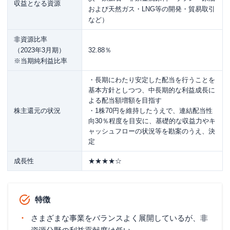
収益となる資源
および天然ガス・LNG等の開発・貿易取引
など）
非資源比率
（2023年3月期）
32.88％
※当期純利益比率
・長期にわたり安定した配当を行うことを
基本方針としつつ、中長期的な利益成長に
よる配当額増額を目指す
株主還元の状況
・1株70円を維持したうえで、連結配当性
向30％程度を目安に、基礎的な収益力やキ
ャッシュフローの状況等を勘案のうえ、決
定
成長性
★★★★☆
特徴
さまざまな事業をバランスよく展開しているが、非