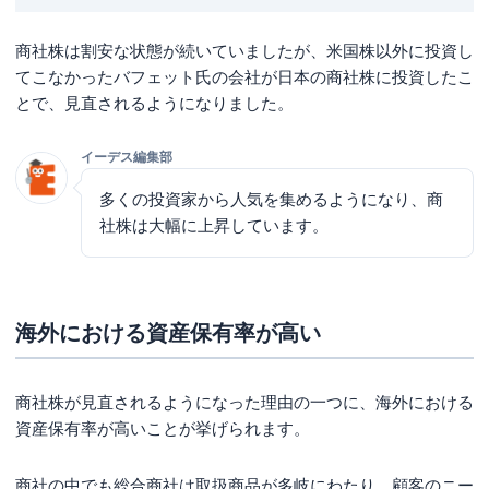
ポイント2.急激な為替の変化で大きく業績が変化する可
能性
商社株は割安な状態が続いていましたが、米国株以外に投資し
商社株の投資のメリット・デメリット
てこなかったバフェット氏の会社が日本の商社株に投資したこ
とで、見直されるようになりました。
商社株の投資のメリット3つ
商社株の投資のデメリット3つ
イーデス編集部
商社株への投資はどんな人におすすめ？
多くの投資家から人気を集めるようになり、商
高配当株投資をしたい人
社株は大幅に上昇しています。
原油高や円安の対策をしたい人
長期での保有を前提に投資をしたい人
商社株を買うのにおすすめの証券口座
海外における資産保有率が高い
商社株に関してよくある質問
商社株が見直されるようになった理由の一つに、海外における
日本5大商社株は？
資産保有率が高いことが挙げられます。
商社株の売り時は？
商社株の配当利回りランキングは？
商社の中でも総合商社は取扱商品が多岐にわたり、顧客のニー