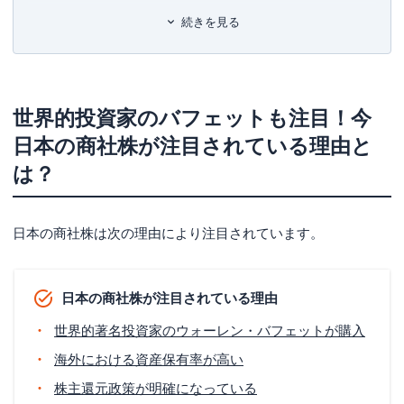
商社株を選ぶ際の3つのポイント
続きを見る
収益の資源・非資源比率
株主還元の状況
将来的な成長見込み
世界的投資家のバフェットも注目！今
【イーデス編集部総合No1人気！おすすめ商社
日本の商社株が注目されている理由と
株】三菱商事
は？
【7大商社株】徹底比較ランキング！おすすめ順に
紹介
日本の商社株は次の理由により注目されています。
三菱商事 | バランスの取れた総合力が強み
三井物産 | 金属資源やヘルスケア産業に強み
日本の商社株が注目されている理由
住友商事 | エネルギー資源や金属資源に強み
世界的著名投資家のウォーレン・バフェットが購入
伊藤忠商事 | コンビニや食料の非資源事業でトップ
海外における資産保有率が高い
丸紅 | 穀物や電力事業が強み
株主還元政策が明確になっている
双日 | 航空産業で国内トップ