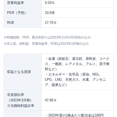
営業利益率
5.03％
PER（予想）
10.6倍
ROE
17.75％
※時価総額、PER、配当利回りは2023年11月10日現在のもの
※売上高、純利益、営業利益率、ROEは2023年3月期のもの
・金属（鉄鉱石、還元鉄、原料炭、コーク
ス、一般鉄、レアメタル、アルミ、原子燃
料など）
収益となる資源
・エネルギー・化学品（原油、NGL、
LPG、LNG、天然ガス、水素、アンモニ
ア、硫黄など）
非資源比率
（2023年3月期）
47.85％
※当期純利益比率
・2023年度の1株あたり配当金は160円