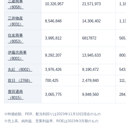
三菱商事
10,326,957
21,571,973
1,180
（8058）
三井物産
8,546,848
14,306,402
1,130
（8031）
住友商事
3,995,812
6817872
565,1
（8053）
伊藤忠商事
9,292,207
13,945,633
800,5
（8001）
丸紅 （8002）
3,976,426
9,190,472
543,0
双日 （2768）
700,425
2,479,840
111,2
豊田通商
3,065,775
9,848,560
284,1
（8015）
※時価総額、PER、配当利回りは2023年11月10日現在のもの
※売上高、純利益、営業利益率、ROEは2023年3月期のもの