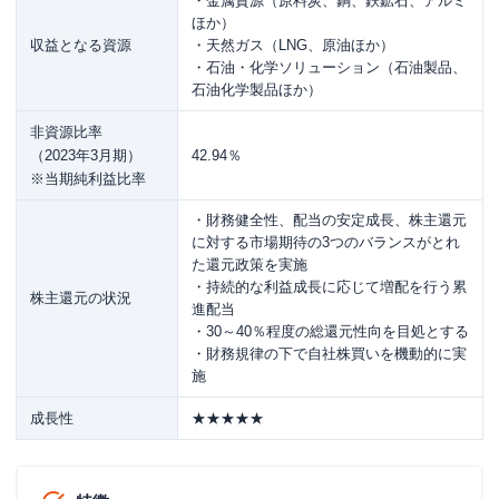
・金属資源（原料炭、銅、鉄鉱石、アルミ
ほか）
収益となる資源
・天然ガス（LNG、原油ほか）
・石油・化学ソリューション（石油製品、
石油化学製品ほか）
非資源比率
（2023年3月期）
42.94％
※当期純利益比率
・財務健全性、配当の安定成長、株主還元
に対する市場期待の3つのバランスがとれ
た還元政策を実施
・持続的な利益成長に応じて増配を行う累
株主還元の状況
進配当
・30～40％程度の総還元性向を目処とする
・財務規律の下で自社株買いを機動的に実
施
成長性
★★★★★