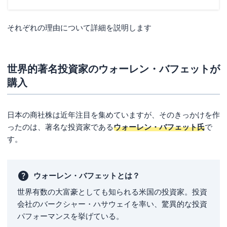
豊田通商 | 自動車事業だけでなくアフリカ事業も伸長
それぞれの理由について詳細を説明します
【7大商社以外】今買うべき商社株5選
メディパルホールディングス | 日本最大の医療品専門商
社
世界的著名投資家のウォーレン・バフェットが
マクニカホールディングス | 半導体取扱は国内トップク
購入
ラス
アルフレッサホールディングス | 医薬品の大手商社
日本の商社株は近年注目を集めていますが、そのきっかけを作
岩谷産業 | プロパンガス・液化水素・ヘリウムなど国内
ったのは、著名な投資家である
ウォーレン・バフェット氏
で
トップ
す。
長瀬産業 | 多業種で使われる化学素材の仕入れ・販売網
が強み
【24年1月】商社株の株価はどこまで上がる？見
ウォーレン・バフェットとは？
通しを解説
世界有数の大富豪としても知られる米国の投資家。投資
ポイント1.現在資源高や円安などで商社株に追い風の状
会社のバークシャー・ハサウェイを率い、驚異的な投資
況
パフォーマンスを挙げている。