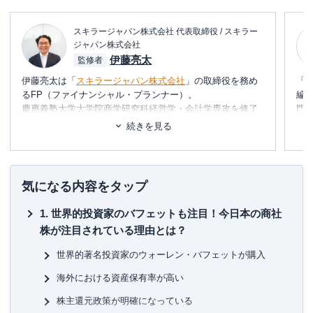
スキラージャパン株式会社 代表取締役 / スキラー
ジャパン株式会社
伊藤亮太
監修者
伊藤亮太は「
スキラージャパン株式会社
」の取締役を務め
「
るFP（ファイナンシャル・プランナー）。
編
慶應義塾大学大学院商学研究科経営学・会計学専攻を修了
門
しており、在学中に
CFP®
を取得。
テ
続きを見る
その後、証券会社にて営業・経営企画・社長秘書・投資銀
に
行業務に携わる。
め
現在は富裕層個人の資産設計を中心としたマネー・ライフ
プランの提案・策定・サポート等を行う傍ら、
資産運用に
■書
気になる内容をタップ
関連するセミナー講師や講演
を多数行う。
初
世界的投資家のバフェットも注目！今日本の商社
▼書籍
■保
株が注目されている理由とは？
7日でマスターNISA&iDeCoがおもしろいくらいわかる本
KT
図解即戦力 金融のしくみがこれ1冊でしっかりわかる教科
世界的著名投資家のウォーレン・バフェットが購入
書
■許
ゼロからはじめる！ お金のしくみ見るだけノート
有
海外における資産保有率が高い
株で勝ち続けるための 上がる銘柄選び黄金ルール87
ユ-3
株主還元政策が明確になっている
など