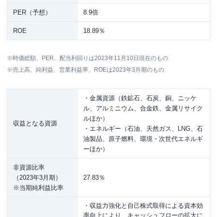
PER（予想）
8.9倍
ROE
18.89％
※時価総額、PER、配当利回りは2023年11月10日現在のもの
※売上高、純利益、営業利益率、ROEは2023年3月期のもの
・金属資源（鉄鉱石、石炭、銅、ニッケ
ル、アルミニウム、合金鉄、金属リサイク
ルほか）
収益となる資源
・エネルギー（石油、天然ガス、LNG、石
油製品、原子燃料、環境・次世代エネルギ
ーほか）
非資源比率
（2023年3月期）
27.83％
※当期純利益比率
・収益力強化と自己株式取得による資本効
率向上により、キャッシュフローの拡大に