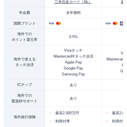
三井住友カード（NL）
楽
年会費
永年無料
国際ブランド
海外での
0.5%
ポイント還元率
Visaタッチ
Vi
Mastercard®タッチ決済
海外で使える
Masterc
Apple Pay
タッチ決済
Ap
Google Pay
Goo
Samsung Pay
ICチップ
あり
海外での
あり
緊急時サポート
最高2,000万円
最高2,0
海外旅行保険
利用付帯
利用付帯