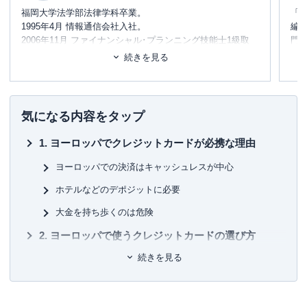
福岡大学法学部法律学科卒業。
「
1995年4月 情報通信会社入社。
編
2006年11月 ファイナンシャル･プランニング技能士1級取
門
得。
テ
続きを見る
2017年10月 独立。
に
め
コンサルタントとして個人向け相談（資産運用・保険診
断・税金相談・相続対策・家計診断・ローン・住宅購入の
■書
気になる内容をタップ
アドバイス）を行う他、資産運用など上記相談内容にまつ
初
わるセミナー講師（企業向け・サークル、団体向け）を行
ヨーロッパでクレジットカードが必携な理由
うと同時に金融メディアへの執筆および監修も行い、現在
■保
年間200本以上の執筆および監修をこなしている。これまで
KT
ヨーロッパでの決済はキャッシュレスが中心
の執筆および監修実績 は1,000本以上に及ぶ。
ホテルなどのデポジットに必要
■許
監修実績
有
大金を持ち歩くのは危険
レイク：
融資とは？出資や投資との違いや種類についてわ
ユ-3
かりやすく解説
ヨーロッパで使うクレジットカードの選び方
auじぶん銀行：
資産運用について知っておきたいことまと
続きを見る
め！種類や方法、注意点を解説
国際ブランドはVisaかMastercard®がおすすめ
海外旅行保険付帯のクレジットカードを選ぶ
ICチップ付きクレジットカードを選ぶ