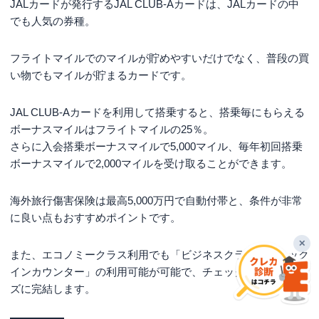
JALカードが発行するJAL CLUB-Aカードは、JALカードの中
日
でも人気の券種。
18歳以上（高校生を除く）の日本に生
申し込み条件
活基盤のある方で、日本国内でのお支
フライトマイルでのマイルが貯めやすいだけでなく、普段の買
払いが可能な方
い物でもマイルが貯まるカードです。
運転免許証または運転経歴証明書・パ
スポート・在留カードまたは特別永住
JAL CLUB-Aカードを利用して搭乗すると、搭乗毎にもらえる
者証明書・マイナンバー（個人番号）
ボーナスマイルはフライトマイルの25％。
必要書類
カード・顔写真付きの住民基本台帳カ
さらに入会搭乗ボーナスマイルで5,000マイル、毎年初回搭乗
ード・住民票の写し・各種健康保険証
ボーナスマイルで2,000マイルを受け取ることができます。
など
海外旅行傷害保険は最高5,000万円で自動付帯と、条件が非常
に良い点もおすすめポイントです。
✕
また、エコノミークラス利用でも「ビジネスクラス・チェック
インカウンター」の利用可能が可能で、チェックインもスムー
ズに完結します。