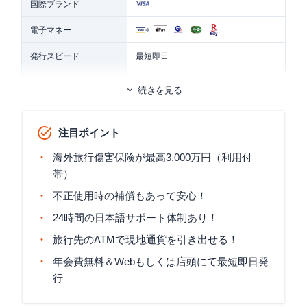
国際ブランド
電子マネー
発行スピード
最短即日
ETCカード
追加カード
続きを見る
ETCカード発行手数料
無料
注目ポイント
ETCカード年会費
無料
海外旅行傷害保険が最高3,000万円（利用付
ETCカード発行期間
10日～2週間ほど
帯）
旅行傷害保険
海外旅行傷害保険
不正使用時の補償もあって安心！
ポイント名
エポスポイント
24時間の日本語サポート体制あり！
旅行先のATMで現地通貨を引き出せる！
締め日：毎月4日または27日・支払
締め日・支払日
日：毎月4日または27日 ※支払日によ
年会費無料＆Webもしくは店頭にて最短即日発
って締め日が異なる
行
満18歳以上の方で、日本国内に居住し
申し込み条件