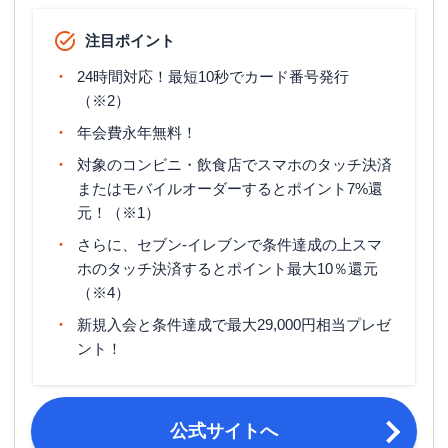
ETCカード発行手数料
無料
注目ポイント
ETCカード年会費
無料（※3）
24時間対応！最短10秒でカード番号発行
ETCカード発行期間
2週間程度
（※2）
年会費永年無料！
マイル還元率（最大）
0.5%
対象のコンビニ・飲食店でスマホのタッチ決済
旅行傷害保険
海外旅行傷害保険（利用付帯）
またはモバイルオーダーするとポイント7%還
元！（※1）
ポイント名
Vポイント
さらに、セブン‐イレブンで条件達成の上スマ
15日締め・翌月10日支払／月末締
締め日・支払日
ホのタッチ決済するとポイント最大10％還元
め・翌月26日支払 ※選択可能
（※4）
申し込み条件
満18歳以上の方（高校生は除く）
新規入会と条件達成で最大29,000円相当プレゼ
ント！
公式サイトへ