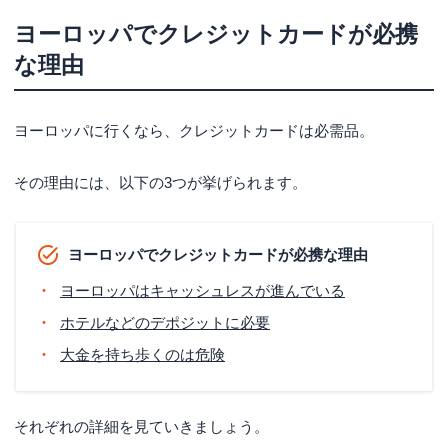
ヨーロッパでクレジットカードが必携
タッチ決済対応のクレジットカードを選ぶ
な理由
ヨーロッパでおすすめのクレジットカード5選
セキュリティ万全のナンバーレス「三井住友カード
（NL）」
ヨーロッパに行くなら、クレジットカードは必需品。
海外でもポイントが貯めやすい「楽天カード」
その理由には、以下の3つが挙げられます。
海外旅行保険を充実させたいなら「エポスカード」
長時間フライトでマイルを貯める「JAL CLUB-Aカー
ド」
ヨーロッパでクレジットカードが必携な理由
買い物で4％キャッシュバック「学生専用ライフカー
ヨーロッパはキャッシュレスが進んでいる
ド」
ホテルなどのデポジットに必要
ヨーロッパでクレジットカードを使うメリット
大金を持ち歩くのは危険
現金より為替手数料がお得
両替の手間を省ける
それぞれの詳細を見ていきましょう。
ヨーロッパでクレジットカード払いをするときの