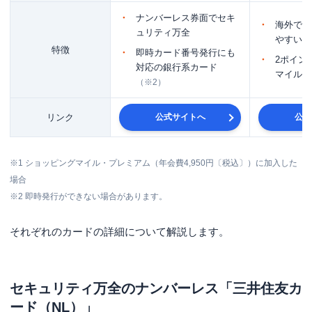
ナンバーレス券面でセキ
海外でも
ュリティ万全
やすい
特徴
即時カード番号発行にも
2ポイン
対応の銀行系カード
マイルに
（※2）
リンク
公式サイトへ
公式
※1 ショッピングマイル・プレミアム（年会費4,950円〔税込〕）に加入した
場合
※2
即時発行ができない場合があります。
それぞれのカードの詳細について解説します。
セキュリティ万全のナンバーレス「三井住友カ
ード（NL）」