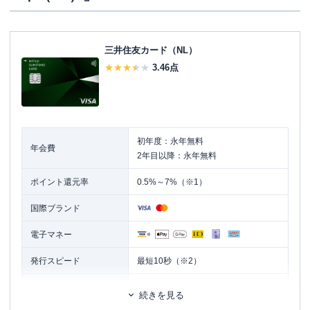
三井住友カード（NL）
3.46
点
初年度：永年無料
年会費
2年目以降：永年無料
ポイント還元率
0.5%～7%（※1）
国際ブランド
電子マネー
発行スピード
最短10秒（※2）
ETCカード
追加カード
続きを見る
家族カード