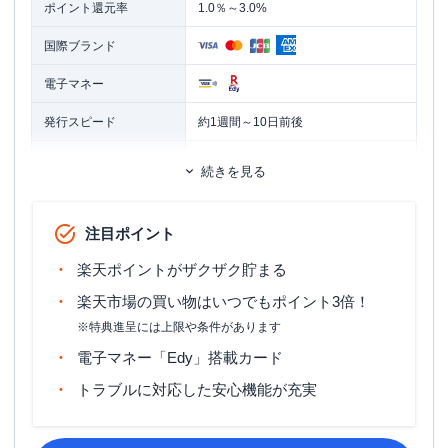
ポイント還元率
1.0％～3.0%
国際ブランド
電子マネー
発行スピード
約1週間～10日前後
ETCカード
追加カード
続きを見る
家族カード
ETCカード発行手数料
無料
注目ポイント
ETCカード年会費
550円（税込）
楽天ポイントがザクザク貯まる
ETCカード発行期間
申し込みから通常約2週間
楽天市場の買い物はいつでもポイント3倍！
※特典進呈には上限や条件があります
マイル還元率（最大）
0.5％
電子マネー「Edy」搭載カード
旅行傷害保険
海外旅行傷害保険
トラブルに対応した安心機能が充実
ポイント名
楽天ポイント
締め日：毎月末日・支払日：翌月27日