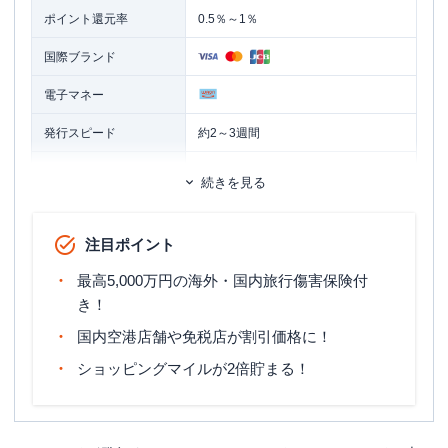
ポイント還元率
0.5％～1％
国際ブランド
電子マネー
発行スピード
約2～3週間
ETCカード
追加カード
続きを見る
家族カード
カードブランドにより異なる。
ETCカード発行手数料
注目ポイント
無料～1,100円（税込）
最高5,000万円の海外・国内旅行傷害保険付
ETCカード年会費
無料
き！
マイル還元率（最大）
0.5％～1.0％
国内空港店舗や免税店が割引価格に！
旅行傷害保険
国内旅行傷害保険・海外旅行傷害保険
ショッピングマイルが2倍貯まる！
ポイント名
JALマイレージ
締め日：毎月15日・支払日：翌月10
締め日・支払日