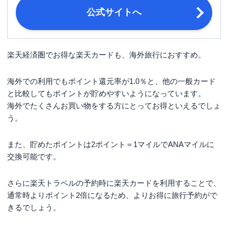
締め日・支払日
（金融機関が休業日の場合は翌営業
公式サイトへ
日）
楽天会員に登録済み、満18歳以上、本
人または配偶者に安定した収入のある
楽天経済圏でお得な楽天カードも、海外旅行におすすめ。
申し込み条件
方、または高校生を除く18歳以上で学
生の方。
海外での利用でもポイント還元率が1.0％と、他の一般カード
■公的証書（住民票の写しあるいは印
と比較してもポイントが貯めやすいようになっています。
鑑登録証明書）の原本いずれか1点
海外でたくさんお買い物をする方にとってお得といえるでしょ
か、下記のコピーいずれか2点 ・住民
必要書類
う。
表の写し ・印鑑登録証明書 ・運転免
許証 ・個人番号カード ・在留カード
・パスポート（日本政府発行）
また、貯めたポイントは2ポイント＝1マイルでANAマイルに
交換可能です。
さらに楽天トラベルの予約時に楽天カードを利用することで、
通常時よりポイント2倍になるため、よりお得に旅行予約がで
きるでしょう。