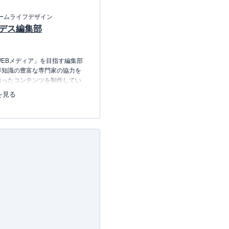
ームライフデザイン
デス編集部
EBメディア」を目指す編集部
界知識の豊富な専門家の協力を
沿ったコンテンツを制作してい
中心に、読者の「まよい」を解
を見る
のコンテンツを制作中です。
レコレの選び方BOOK
23.12.20～）
許可・
許可番号：23-