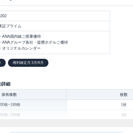
9202
東証プライム
・ANA国内線ご搭乗優待
・ANAグループ各社・提携ホテルご優待
・オリジナルカレンダー
待
権利確定月:3月/9月
の詳細
保有株数
枚数
100株~199株
1枚
200株~299株
2枚
300株~399株
3枚