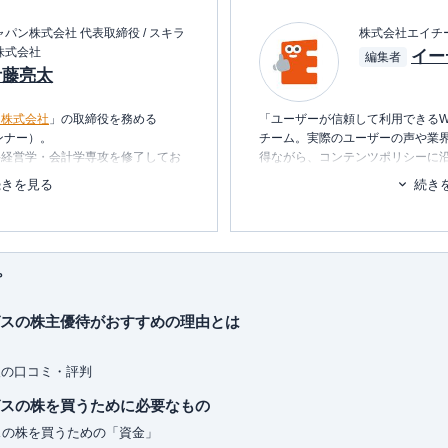
パン株式会社 代表取締役 / スキラ
株式会社エイチ
株式会社
イー
編集者
伊藤亮太
ン株式会社
」の取締役を務める
「ユーザーが信頼して利用できるW
ンナー）。
チーム。実際のユーザーの声や業
科経営学・会計学専攻を修了してお
得ながら、コンテンツポリシーに
ます。暮らしに関するトピックを
続きを見る
続き
経営企画・社長秘書・投資銀行業務
消し、最適な選択を支援するため
を中心としたマネー・ライフプラン
■書籍
行う傍ら、
資産運用に関連するセミ
初心者でもわかる！お金に関するア
プ
■保有資格
KTAA団体シルバー認証マーク
（20
グスの株主優待がおすすめの理由とは
oがおもしろいくらいわかる本
れ1冊でしっかりわかる教科書
■許認可
くみ見るだけノート
有料職業紹介事業
（厚生労働大臣
人の口コミ・評判
銘柄選び黄金ルール87
ユ-302788
）
グスの株を買うために必要なもの
スの株を買うための「資金」