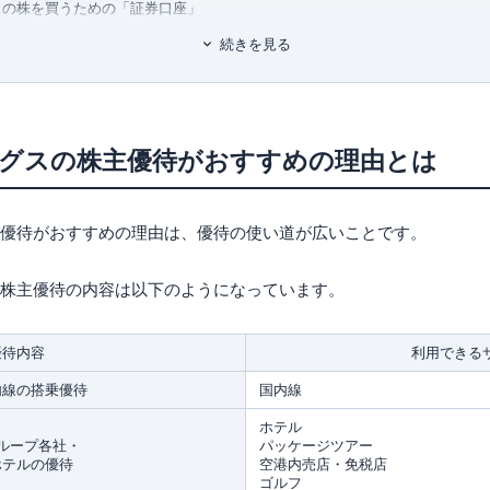
スの株を買うための「証券口座」
グスの株の買い方・売り方
続きを見る
スの株の買い方
スの株の売り方
グスの株で配当金はもらえる？
ングスの株主優待がおすすめの理由とは
スの株価予想＜2021年9月最新＞
主優待がおすすめの理由は、優待の使い道が広いことです。
グスの詳細
、株主優待の内容は以下のようになっています。
優待内容
利用できる
内線の搭乗優待
国内線
ホテル
グループ各社・
パッケージツアー
ホテルの優待
空港内売店・免税店
ゴルフ