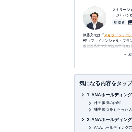
スキラージャ
ージャパン
監修者
伊藤亮太は「
スキラージャパ
FP（ファイナンシャル・プラ
慶應義塾大学大学院商学研究
り、在学中に
CFP®
を取得。
その後、証券会社にて営業・
に携わる。
現在は富裕層個人の資産設計
の提案・策定・サポート等を
ナー講師や講演
を多数行う。
気になる内容をタッ
▼書籍
ANAホールディン
7日でマスターNISA&iDeC
図解即戦力 金融のしくみがこ
株主優待の内容
ゼロからはじめる！ お金のし
株主優待をもらった
株で勝ち続けるための 上がる
など
ANAホールディン
ANAホールディング