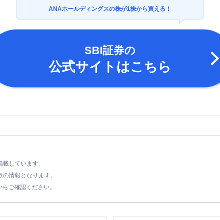
4枚
ANAホールディングスの株が1株から買える！
400株~999株
※400株超過分は200株
8枚
000株~99,999株
※1,000株超過分は400
SBI証券
の
10枚
公式サイトはこちら
00,000枚以上
※100,000株超過分は80
を掲載しています。
時点の情報となります。
からご確認ください。