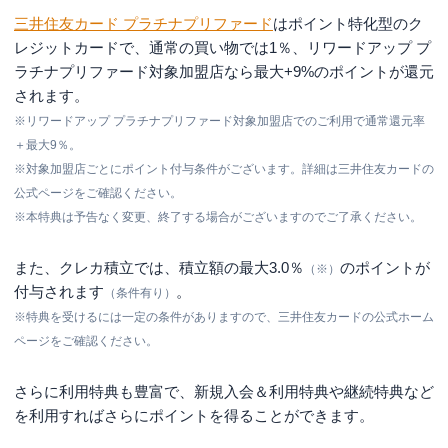
三井住友カード プラチナプリファード
はポイント特化型のク
レジットカードで、通常の買い物では1％、
リワードアップ プ
ラチナプリファード対象加盟店
なら最大+9%のポイントが還元
されます。
※
リワードアップ プラチナプリファード対象加盟店でのご利用
で通常還元率
＋最大9％。
※対象加盟店ごとにポイント付与条件がございます。詳細は三井住友カードの
公式ページをご確認ください。
※本特典は予告なく変更、終了する場合がございますのでご了承ください。
また、クレカ積立では、積立額の最大3.0％
のポイントが
（※）
付与されます
。
（条件有り）
※特典を受けるには一定の条件がありますので、三井住友カードの公式ホーム
ページをご確認ください。
さらに利用特典も豊富で、新規入会＆利用特典や継続特典など
を利用すればさらにポイントを得ることができます。