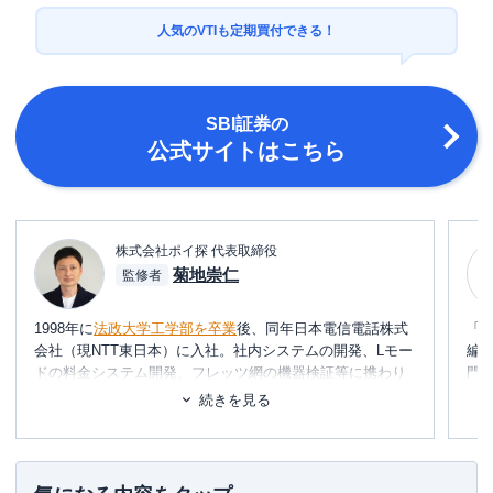
人気のVTIも定期買付できる！
SBI証券
の
公式サイトはこちら
株式会社ポイ探 代表取締役
菊地崇仁
監修者
1998年に
法政大学工学部を卒業
後、同年日本電信電話株式
「
会社（現NTT東日本）に入社。社内システムの開発、Lモー
編
ドの料金システム開発、フレッツ網の機器検証等に携わり
門
2002年に退社。同年、友人と共に起業し、システムの設
テ
続きを見る
計・開発・運用を行う。
に
め
2006年、ポイント交換案内サービス・
ポイ探
の開発に携わ
り、2011年3月
代表取締役に就任
。ポイント探検倶楽部に
■書