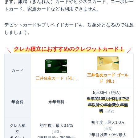
ます。銀聯（ぎんれん）カードやビジネスカード、コーポレー
トカード、家族カードなども利用できません。
デビットカードやプリペイドカードも、対象外となるので注意
しましょう。
クレカ積立におすすめのクレジットカード！
カード
三井住友カード ゴール
三井住友カード（NL）
ド（NL）
5,500円（税込）
※年間100万円利用で翌
年会費
永年無料
年以降の年会費永年無
料
（※2）
初年度：最大1.0%
クレカ積
初年度：
最大0.5%
（※3）
立
（※3）
2年目以降：0%/最大
ポイント
2年目以降：0%/最大