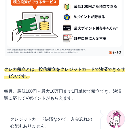
④証券口座への入金が不要
SBI証券のクレカ積立のデメリット
①カードの種類によっては他の証券会社の方がポイント
付与率が高い
②買い付けのタイミングを指定できない
③三井住友カードの利用額に応じた特典は対象外
「Vポイント投資」サービスで投資信託の購入も
可能
クレカ積立とは、投信積立をクレジットカードで決済できるサ
ービスです。
楽天証券ならクレカ積立でポイント投資が可能
よくある質問
毎月、最低100円～最大10万円まで1円単位で積立でき、決済
新NISAによりクレカ積立の上限を10万円まで引き上げ
額に応じてVポイントがもらえます。
ている証券会社はどこ？
Tポイントはもうないの？
クレジットカード決済なので、入金忘れの
まとめ
心配もありません。