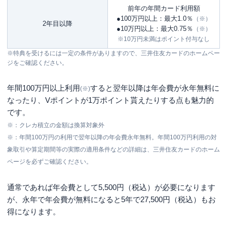
前年の年間カード利用額
●100万円以上：最大1.0％
（※）
2年目以降
●10万円以上：最大0.75％
（※）
※10万円未満はポイント付与なし
※特典を受けるには一定の条件がありますので、三井住友カードのホームペー
ジをご確認ください。
年間100万円以上利用
すると翌年以降は年会費が永年無料に
(※)
なったり、Vポイントが1万ポイント貰えたりする点も魅力的
です。
※：クレカ積立の金額は換算対象外
※：年間100万円の利用で翌年以降の年会費永年無料。年間100万円利用の対
象取引や算定期間等の実際の適用条件などの詳細は、三井住友カードのホーム
ページを必ずご確認ください。
通常であれば年会費として5,500円（税込）が必要になります
が、永年で年会費が無料になると5年で27,500円（税込）もお
得になります。