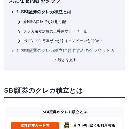
気になる内容をタップ
掲載されているポイントは約230種類。ポイントやマイルを
初
中立の立場で語れる数少ない専門家として知られる。
SBI証券のクレカ積立とは
■保
約100枚のクレジットカードを保有、年間約150万円の年会
KT
新NISA口座でも利用可能
費を支払っている、まさにクレジットカードの専門家。
クレカ積立対象の三井住友カード一覧
一般カードからプラチナカードまで幅広い層のカードを実
■許
際に保有・利用し、日々様々なメディアにて、使った人に
有
ポイント付与率が上がるキャンペーンも開催中
しか分からない信用できる情報提供を行っています。所有
ユ-3
されているすべてのカードを月に1度は必ず利用しながら、
SBI証券のクレカ積立におすすめのクレジットカ
おトクな使い方、おすすめの使い方を日々研究中。
ード
続きを見る
三児の父であり家計のやりくりをすべて担当。ポイントの
おすすめクレカ①三井住友カード（NL）
みならず、クレジットカードや保険なども守備範囲で、近
おすすめクレカ②三井住友カード ゴールド（NL）
年は投資にも挑戦している。
おすすめクレカ③三井住友カード プラチナプリファード
SBI証券のクレカ積立とは
【主な著書】
新かんたんポイント&カード生活 (自由国民ムック)
SBI証券のクレカ積立のメリット
①Vポイントが貯まる
②ポイント付与率
③最低金額が100円と初心者でも利用しやすい