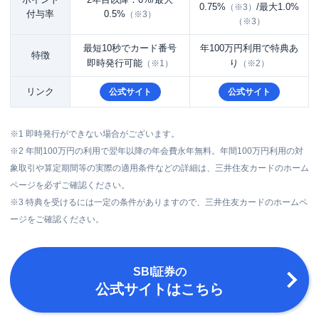
0.75%
/最大1.0%
（※3）
付与率
0.5%
（※3）
（※3）
最短10秒でカード番号
年100万円利用で特典あ
特徴
即時発行可能
り
（※1）
（※2）
リンク
公式サイト
公式サイト
※1 即時発行ができない場合がございます。
※2 年間100万円の利用で翌年以降の年会費永年無料。年間100万円利用の対
象取引や算定期間等の実際の適用条件などの詳細は、三井住友カードのホーム
ページを必ずご確認ください。
※3 特典を受けるには一定の条件がありますので、三井住友カードのホームペ
ージをご確認ください。
SBI証券
の
公式サイトはこちら