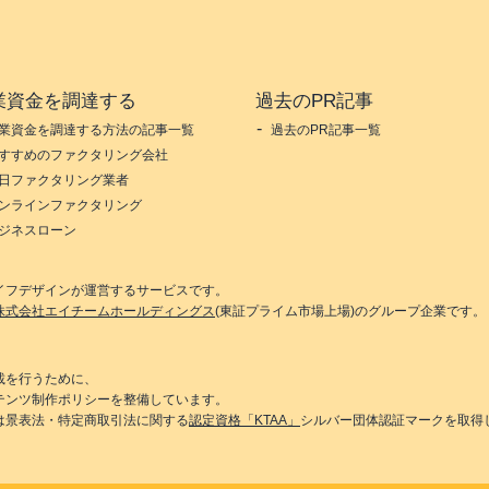
業資金を調達する
過去のPR記事
業資金を調達する方法の記事一覧
過去のPR記事一覧
すすめのファクタリング会社
日ファクタリング業者
ンラインファクタリング
ジネスローン
イフデザイン
が運営するサービスです。
株式会社エイチームホールディングス
(東証プライム市場上場)のグループ企業です。
載を行うために、
テンツ制作ポリシーを整備しています。
は景表法・特定商取引法に関する
認定資格「KTAA」
シルバー団体認証マークを取得