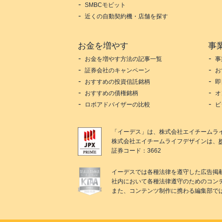
SMBCモビット
近くの自動契約機・店舗を探す
お金を増やす
事
お金を増やす方法の記事一覧
事
証券会社のキャンペーン
お
おすすめの投資信託銘柄
即
おすすめの債権銘柄
オ
ロボアドバイザーの比較
ビ
「
イーデス
」は、
株式会社エイチームラ
株式会社エイチームライフデザイン
は、
証券コード：3662
イーデス
では各種法律を遵守した広告掲
社内において各種法律遵守のためのコン
また、コンテンツ制作に携わる編集部で