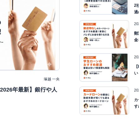
2
過
2
郵
金
2
【
い
塚越 一央
026年最新】銀行や人
2
カ
す