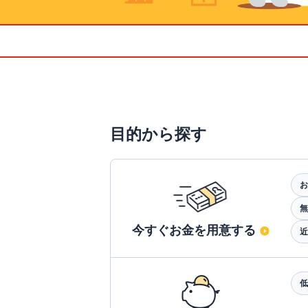
目的から探す
お
無
今すぐお金を用意する
近
低