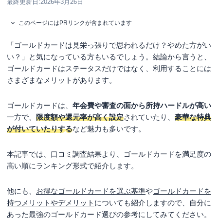
最終更新日:
2026年3月26日
このページにはPRリンクが含まれています
「ゴールドカードは見栄っ張りで思われるだけ？やめた方がい
い？」と気になっている方もいるでしょう。結論から言うと、
ゴールドカードはステータスだけではなく、利用することには
さまざまなメリットがあります。
ゴールドカードは、
年会費や審査の面から所持ハードルが高い
一方で、
限度額や還元率が高く設定
されていたり、
豪華な特典
が付いてい
たりす
る
など魅力も多いです。
本記事では、口コミ調査結果より、ゴールドカードを満足度の
高い順にランキング形式で紹介します。
他にも、
お得なゴールドカードを選ぶ基準
や
ゴールドカードを
持つメリットやデメリット
についても紹介しますので、自分に
あった最強のゴールドカード選びの参考にしてみてください。