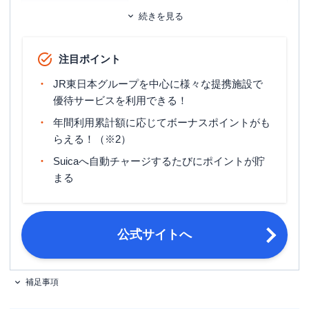
ETCカード
追加カード
続きを見る
家族カード
ETCカード発行手数料
524円（税込）
注目ポイント
ETCカード年会費
無料
JR東日本グループを中心に様々な提携施設で
ETCカード発行期間
約10日間程度
優待サービスを利用できる！
年間利用累計額に応じてボーナスポイントがも
国内旅行傷害保険（利用付帯）・海外
旅行傷害保険
らえる！（※2）
旅行傷害保険（利用付帯）
Suicaへ自動チャージするたびにポイントが貯
ポイント名
JRE POINT
まる
締め日・支払日
締め日：毎月5日・支払日：翌月4日
日本国内在住かつ、電話連絡がとれ満
申し込み条件
公式サイトへ
20歳以上で安定収入がある
氏名・生年月日・現住所の3点が確認
できる本人確認書類 例）運転免許
補足事項
証・各種保険証・パスポート・在留カ
必要書類
ード・特別永住者証明書・身体障害者