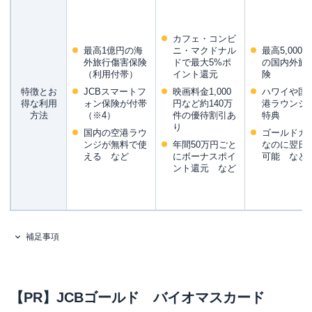
カフェ・コンビ
最高1億円の海
ニ・マクドナル
最高5,000
外旅行傷害保険
ドで最大5%ポ
の国内外旅
（利用付帯）
イント還元
険
特徴とお
JCBスマートフ
映画料金1,000
ハワイや国
得な利用
ォン保険が付帯
円など約140万
港ラウンジ
方法
（※4）
件の優待割引あ
特典
り
国内の空港ラウ
ゴールドカ
ンジが無料で使
年間50万円ごと
なのに翌日
える など
にボーナスポイ
可能 など
ント還元 など
補足事項
【PR】JCBゴールド バイオマスカード