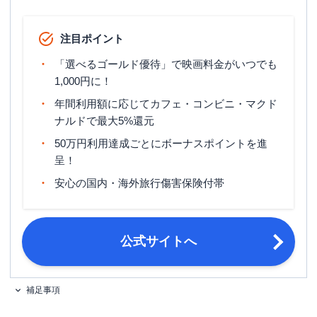
ETCカード発行手数料
年会費無料
注目ポイント
ETCカード年会費
年会費無料
「選べるゴールド優待」で映画料金がいつでも
ETCカード発行期間
3～10日程度
1,000円に！
年間利用額に応じてカフェ・コンビニ・マクド
1.5%（600マイル÷ (1,000円÷5ポイン
マイル還元率（最大）
ナルドで最大5%還元
ト×200ポイント) ×100）
50万円利用達成ごとにボーナスポイントを進
旅行傷害保険
国内旅行傷害保険・海外旅行傷害保険
呈！
ポイント名
永久不滅ポイント
安心の国内・海外旅行傷害保険付帯
ショッピング：翌月4日払い、キャッ
締め日・支払日
シング：翌々月4日払い
公式サイトへ
18歳以上で連絡が可能な方、当社の提
申し込み条件
携する金融機関に決済口座を持ってい
る方
補足事項