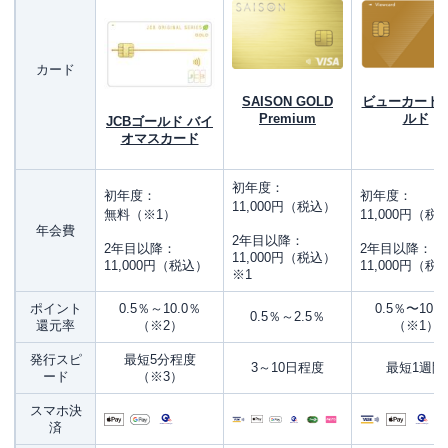
Q.審査基準の目安となる年収や利用額はどのくらいな
の？
カード
Q.ゴールドカードを選ぶ際のポイントって何があるの？
SAISON GOLD
ビューカード 
Q.若者でも人気のゴールドカードは持てるの？
Premium
ルド
JCBゴールド バイ
オマスカード
Q.ゴールドカードとプラチナカードはどちらが上？
Q.ゴールドカードは一般カードと比べて審査は厳しい？
初年度：
初年度：
初年度：
まとめ
11,000円（税込）
無料（※1）
11,000円（税
年会費
2年目以降：
2年目以降：
2年目以降：
11,000円（税込）
11,000円（税込）
11,000円（税
※1
ポイント
0.5％～10.0％
0.5％〜10.
0.5％～2.5％
還元率
（※2）
（※1）
発行スピ
最短5分程度
3～10日程度
最短1週間
ード
（※3）
スマホ決
済