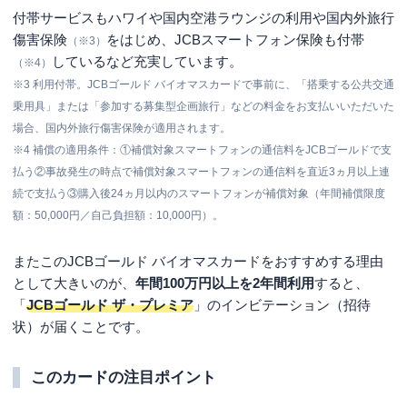
付帯サービスもハワイや国内空港ラウンジの利用や国内外旅行
傷害保険
をはじめ、JCBスマートフォン保険も付帯
（※3）
しているなど充実しています。
（※4）
※3 利用付帯。JCBゴールド バイオマスカードで事前に、「搭乗する公共交通
乗用具」または「参加する募集型企画旅行」などの料金をお支払いいただいた
場合、国内外旅行傷害保険が適用されます。
※4 補償の適用条件：①補償対象スマートフォンの通信料をJCBゴールドで支
払う②事故発生の時点で補償対象スマートフォンの通信料を直近3ヵ月以上連
続で支払う③購入後24ヵ月以内のスマートフォンが補償対象（年間補償限度
額：50,000円／自己負担額：10,000円）。
またこのJCBゴールド バイオマスカードをおすすめする理由
として大きいのが、
年間100万円以上を2年間利用
すると、
「
JCBゴールド ザ・プレミア
」のインビテーション（招待
状）が届くことです。
このカードの注目ポイント