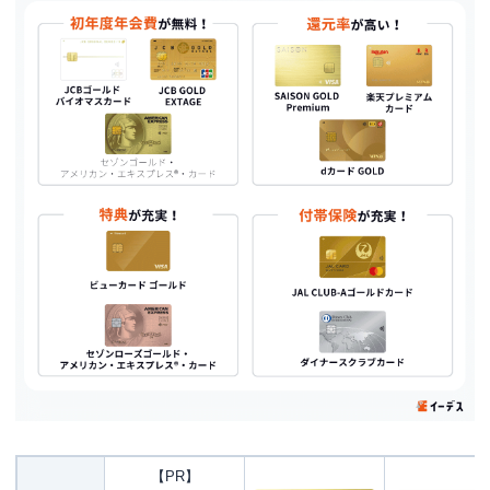
ゴールドカードの選び方4つのポイント
年会費を払う価値があるカード内容かを考えてみる
ポイント還元率が高いものを選ぶ
自分に合った優待特典が多いものを選ぶ
ステータスとコスパのどちらを重視するのか
ゴールドカードを選ぶ4つのメリット
ゴールドカードを選ぶ2つのデメリット
ゴールドカードの審査基準について
年収400万円以上、年間カード利用50万円が目安
審査に落ちた場合、他社カードまたは半年後に挑戦
FAQ（よくある質問）
Q.ゴールドカードは誰でも持てる？
Q.高い年会費を払うほどメリットはあるの？
【PR】