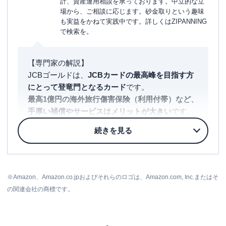
計、資産運用相談を承っております。中立的な立
場から、ご相談に応じます。砂金取りという趣味
も実益をかねて実践中です。詳しくはZIPANNING
で検索を。
【専門家の解説】
JCBゴールドは、
JCBカードの最高峰を目指す方
にとって登竜門となるカード
です。
最高1億円の海外旅行傷害保険（利用付帯）など、
手厚い補償やサービスはメリットが大きい
です。
また、新規入会時にはAmazon.co.jpのポイントが
貰えたりと特典もありますので、うまく利用して
くださいね。
※Amazon、Amazon.co.jpおよびそれらのロゴは、Amazon.com, Inc.またはそ
の関連会社の商標です。