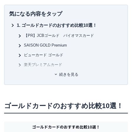
現在は富裕層個人の資産設計を中心としたマネー・ライフ
プランの提案・策定・サポート等を行う傍ら、
資産運用に
■書
気になる内容をタップ
関連するセミナー講師や講演
を多数行う。
初
ゴールドカードのおすすめ比較10選！
▼書籍
■保
7日でマスターNISA&iDeCoがおもしろいくらいわかる本
KT
【PR】JCBゴールド バイオマスカード
図解即戦力 金融のしくみがこれ1冊でしっかりわかる教科
SAISON GOLD Premium
書
■許
ゼロからはじめる！ お金のしくみ見るだけノート
有
ビューカード ゴールド
株で勝ち続けるための 上がる銘柄選び黄金ルール87
ユ-3
など
楽天プレミアムカード
ダイナースクラブカード
続きを見る
セゾンローズゴールド・アメリカン・エキスプレス®・
カード
dカード GOLD
ゴールドカードのおすすめ比較10選！
JCB GOLD EXTAGE
JAL CLUB-Aゴールドカード
セゾンゴールド・アメリカン・エキスプレス®・カード