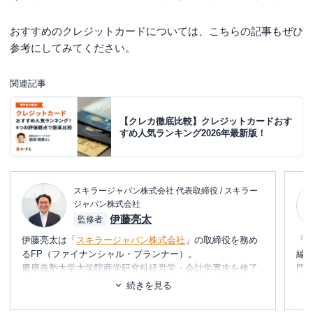
おすすめのクレジットカードについては、こちらの記事もぜひ
参考にしてみてください。
関連記事
【クレカ徹底比較】クレジットカードおす
すめ人気ランキング2026年最新版！
スキラージャパン株式会社 代表取締役 / スキラー
ジャパン株式会社
伊藤亮太
監修者
伊藤亮太は「
スキラージャパン株式会社
」の取締役を務め
「
るFP（ファイナンシャル・プランナー）。
編
慶應義塾大学大学院商学研究科経営学・会計学専攻を修了
門
しており、在学中に
CFP®
を取得。
テ
続きを見る
その後、証券会社にて営業・経営企画・社長秘書・投資銀
に
行業務に携わる。
め