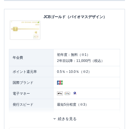
JCBゴールド（バイオマスデザイン）
初年度：無料（※1）
年会費
2年目以降：11,000円（税込）
ポイント還元率
0.5％～10.0％（※2）
国際ブランド
電子マネー
発行スピード
最短5分程度（※3）
ETCカード
追加カード
続きを見る
家族カード