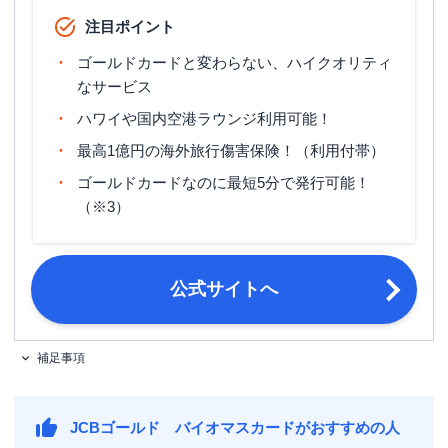
ETCカード年会費
無料
注目ポイント
マイル還元率（最大）
0.3％～0.78％
ゴールドカードと変わらない、ハイクオリティ
旅行傷害保険
国内旅行傷害保険・海外旅行傷害保険
なサービス
ハワイや国内空港ラウンジ利用可能！
ポイント名
J-POINT
最高1億円の海外旅行傷害保険！（利用付帯）
締め日・支払日
公式サイト参照
ゴールドカードなのに最短5分で発行可能！
20歳以上で、ご本人に安定継続収入の
（※3）
申し込み条件
ある方（学生の方を除く）
公式サイトへ
補足事項
JCBゴールド バイオマスカードがおすすめの人