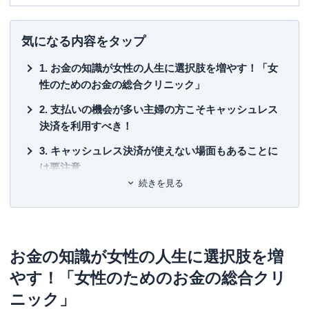
■書籍
初心者でもわかる！お金に関するアレコレの選び方BOOK
気になる内容をタップ
■保有資格
お金の知識が女性の人生に選択肢を増やす！「女
KTAA団体シルバー認証マーク
（2023.12.20～）
性のためのお金の総合クリニック」
■許認可
支払いの機会が多い主婦の方こそキャッシュレス
有料職業紹介事業
（厚生労働大臣許可・
許可番号：23-
決済を利用すべき！
ユ-302788
）
キャッシュレス決済が使えない場面もあることに
は要注意
続きを見る
上手に管理したいなら決済サービスは2種類以内が
おすすめ
オートチャージ機能は「使途不明金」を生み出す
原因になり得る
お金の知識が女性の人生に選択肢を増
やす！「女性のためのお金の総合クリ
キャッシュレス決済サービスを組み合わせたポイ
ントの二重取りは必見
ニック」