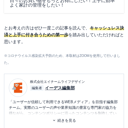
日々のお買い物をもっとお得にしたい！上手に効率
よく家計の管理をしたい！
とお考えの方はぜひ一度この記事を読んで、
キャッシュレス決
済と上手に付き合うための第一歩
を踏み出していただければと
思います。
※コロナウイルス感染拡大予防のため、本取材はZOOMを使用して行いまし
た。
株式会社エイチームライフデザイン
イーデス編集部
編集者
「ユーザーが信頼して利用できるWEBメディア」を目指す編集部
チーム。実際のユーザーの声や業界知識の豊富な専門家の協力を
得ながら、コンテンツポリシーに沿ったコンテンツを制作してい
ます。暮らしに関するトピックを中心に、読者の「まよい」を解
続きを見る
消し、最適な選択を支援するためのコンテンツを制作中です。