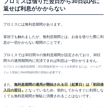
プロミスは借りた翌日から30日以内に
ない
返せば利息がかからない
完済後は解約してもしなくても他ローンに影響する可能
性は低い
正しく利用すれば「プロミスで借りると終わる」「プロ
プロミスには無利息期間があります。
ミスで借りるとヤバい」ことにはならない
プロミスですぐに返せる返済方法は5つ
冒頭でも触れましたが、無利息期間とは、お金を借りた際に利
息が一切かからない期間のことです。
インターネット返済は手数料0円でいつでも返済可能
スマホATMはスマホだけあれば返済可能
プロミスでは
30日間※
の無利息期間が設定されており、
30日
コンビニ・提携ATMはセブン銀行やローソン銀行で返済
間※
の適用期間内に完済できれば利息は一切かかりません。
可能
※プロミスの無利息期間：30日間無利息サービスを利用するには、メールア
ドレス登録とWeb明細利用の登録が必要です。
プロミスATMも土日祝OK・手数料0円で返済可能
銀行振込でも当日中に返済できる
また、
無利息期間の適用が開始される日（起算日）は「初回借
プロミスで一括返済した場合にかかる利息
入日の翌日」
となっているため、契約してからすぐに利用しな
くても無利息期間が無駄に消費されることはないです。
プロミスの借入残高は「インターネット会員サー
ビス」で確認できる