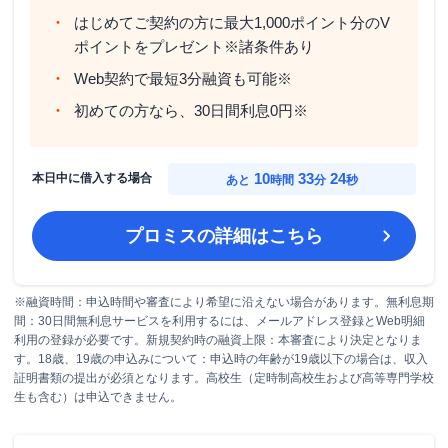
はじめてご契約の方に最大1,000ポイント分のV
ポイントをプレゼント※諸条件あり
Web契約で最短3分融資も可能※
初めての方なら、30日間利息0円※
10
33
22
本日中に借入する場合
あと
時間
分
秒
プロミス
の詳細はこちら
※融資時間：申込時間や審査により希望に沿えない場合があります。無利息期
間：30日間無利息サービスを利用するには、メールアドレス登録とWeb明細
利用の登録が必要です。新規契約時の融資上限：本審査により決定となりま
す。18歳、19歳の申込みについて：申込時の年齢が19歳以下の場合は、収入
証明書類の提出が必須となります。高校生（定時制高校生および高等専門学校
生も含む）は申込できません。