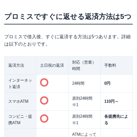
プロミスですぐに返せる返済方法は5つ
プロミスで借入後、すぐに返済する方法は5つあります。詳細
は以下のとおりです。
対応（営業）
返済方法
土日祝の返済
手数料
時間
インターネッ
24時間
0円
ト返済
原則24時間
スマホATM
110円～
※1
コンビニ・提
原則24時間
各提携先によ
携ATM
※1
る
ATMによって