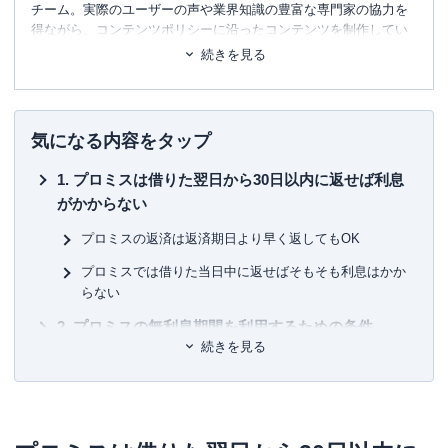
チーム。実際のユーザーの声や業界知識の豊富な専門家の協力を
得ながら、コンテンツポリシーに沿ったコンテンツを制作してい
ます。暮らしに関するトピックを中心に、読者の「まよい」を解
続きを見る
消し、最適な選択を支援するためのコンテンツを制作中です。
■書籍
初心者でもわかる！お金に関するアレコレの選び方BOOK
気になる内容をタップ
■保有資格
プロミスは借りた翌日から30日以内に返せば利息
KTAA団体シルバー認証マーク
（2023.12.20～）
がかからない
■許認可
プロミスの返済は返済期日より早く返してもOK
有料職業紹介事業
（厚生労働大臣許可・
許可番号：23-
ユ-302788
）
プロミスでは借りた当日中に返せばそもそも利息はかか
らない
プロミスの無利息期間を利用するための条件
続きを見る
無利息期間は繰り返し借入しても利息はかからない
無利息期間が利用できるのは1期間内のみ
プロミスで借りてすぐ返せば信用情報に傷は付か