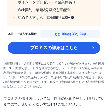
ポイントをプレゼント※諸条件あり
Web契約で最短3分融資も可能※
初めての方なら、30日間利息0円※
10
33
22
本日中に借入する場合
あと
時間
分
秒
プロミス
の詳細はこちら
※融資時間：申込時間や審査により希望に沿えない場合があります。無利息期
間：30日間無利息サービスを利用するには、メールアドレス登録とWeb明細
利用の登録が必要です。新規契約時の融資上限：本審査により決定となりま
す。18歳、19歳の申込みについて：申込時の年齢が19歳以下の場合は、収入
証明書類の提出が必須となります。高校生（定時制高校生および高等専門学校
生も含む）は申込できません。
プロミスの借り方については、以下の記事で詳しく解説してい
ますので、迷いたくない方はぜひご覧ください。