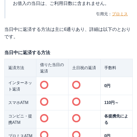
お借入の当日は、ご利用日数に含まれません。
プロミス
当日中に返済する方法は主に6通りあり、詳細は以下のとおり
です。
当日中に返済する方法
借りた当日の
返済方法
土日祝の返済
手数料
返済
インターネッ
0円
ト返済
スマホATM
110円～
コンビニ・提
各提携先によ
携ATM
る
プロミスATM
0円