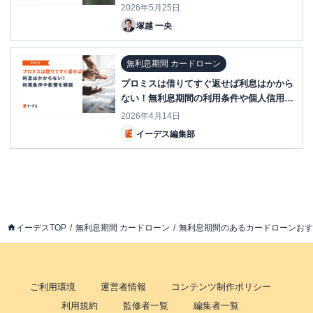
2026年5月25日
塚越 一央
無利息期間 カードローン
プロミスは借りてすぐ返せば利息はかから
ない！無利息期間の利用条件や個人信用情
報への影響をわかりやすく解説
2026年4月14日
イーデス編集部
イーデスTOP
無利息期間 カードローン
無利息期間のあるカードローンおす
ご利用環境
運営者情報
コンテンツ制作ポリシー
利用規約
監修者一覧
編集者一覧