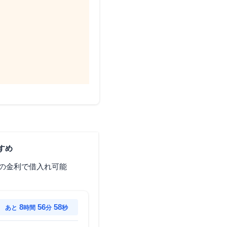
すめ
の金利で借入れ可能
8
56
57
あと
時間
分
秒