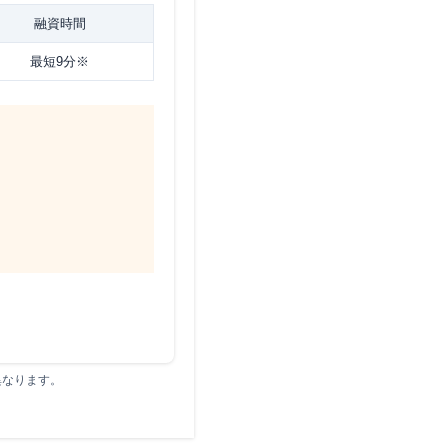
融資時間
最短9分※
異なります。