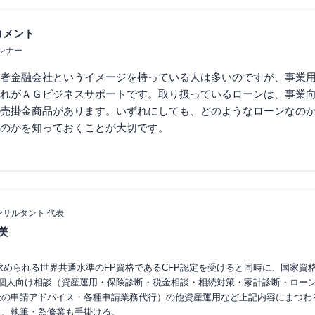
コメント
ンナー
者金融会社というイメージを持っている人は多いのですが、事業
れがＡＧビジネスサポートです。取り扱っているローンは、事業
売掛金商品があります。いずれにしても、どのようなローンなの
のかを知っておくことが大切です。
サルタント 代表
美
性が求められる世界共通水準のFP資格であるCFP認定を受けると同時に、国家
。個人向け相談（資産運用・保険診断・税金相談・相続対策・家計診断・ロー
金の申請アドバイス・各種申請業務代行）の他資産運用など上記内容にまつわ
ら、執筆・監修業も手掛ける。