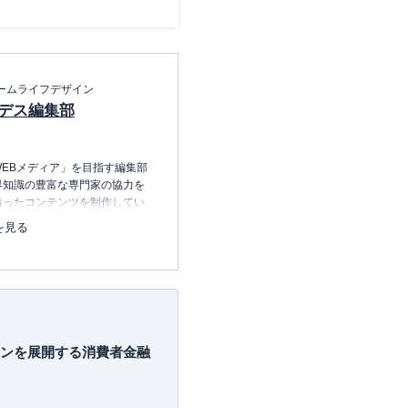
ームライフデザイン
デス編集部
EBメディア」を目指す編集部
界知識の豊富な専門家の協力を
沿ったコンテンツを制作してい
中心に、読者の「まよい」を解
を見る
のコンテンツを制作中です。
レコレの選び方BOOK
23.12.20～）
ンを展開する消費者金融
許可・
許可番号：23-