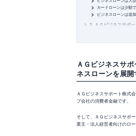
ビジネスローンは大
カードローンは少額
ビジネスローンは追
ＡＧビジネスサポー
ＡＧビジネスサポー
ＡＧビジネスサポー
ＡＧビジネスサポー
メリット1. 返済日
ＡＧビジネスサポ
メリット2. 利用限度
ネスローンを展開
メリット3. 柔軟な審
メリット4：必要書類
メリット5：最短即日
ＡＧビジネスサポート株式会
ＡＧビジネスサポー
プ会社の消費者金融です。
デメリット1：上限金
デメリット2：長期的
そして、ＡＧビジネスサポー
ＡＧビジネスサポー
業主・法人経営者向けのロー
貸付条件を満たして