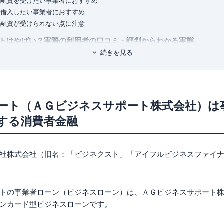
型融資を受けたい事業者におすすめ
ユ-302788
）
で借入したい事業者におすすめ
加融資が受けられない点に注意
トはやばい？実際の利用者の口コミ・評判からわかる実態
続きを見る
トの良い口コミ・評判
トの悪い口コミ・評判
トを他社ビジネスローンと比較したときのメリット
を任意の日に指定できる
ート（ＡＧビジネスサポート株式会社）は
額が1,000万円と他社と比べて高めに設定されている
する消費者金融
査基準
が少ない
で資金を調達できる
社株式会社（旧名：「ビジネクスト」「アイフルビジネスファイ
トを他社ビジネスローンと比較したときのデメリット
利が高めに設定されている
な借入・返済には向かない
トの事業者ローン（ビジネスローン）は、ＡＧビジネスサポート
トの審査基準！落ちないために事前にチェック
ンカード型ビジネスローンです。
いるかどうか