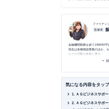
ファイナン
飯
監修者
金融機関勤務を経て1996年F
現在は各種相談業務のほか、
などを活動は多岐に渡る。
どの金融機関にも属さない独立
意。
また海外移住の相談などにも
の移住支援などを行っている
「
宅建資格を取るまえに読む
る94の方法
」「
介護経験FPが
気になる内容をタッ
本
」「
テラー必携‼ あなたの
著書もあり。
ＡＧビジネスサポー
ＡＧビジネスサポー