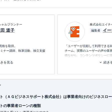
シャルプランナー
株式会社エイチ
田 道子
イー
編集者
P資格を取得。
「ユーザーが信頼して利用できるW
セミナー講師、執筆活動、独立支援
チーム。実際のユーザーの声や業
得ながら、コンテンツポリシーに
系FPとして、金融・保険情報が得
ます。暮らしに関するトピックを
続きを見る
続き
消し、最適な選択を支援するため
対応しており、特にカナダや韓国へ
。
■書籍
本
」「
貯める！儲ける！お金が集ま
初心者でもわかる！お金に関するア
語る介護のマネー&アドバイスの
プ
ファンを増やす魔法の質問
」などの
■保有資格
KTAA団体シルバー認証マーク
（20
ト（ＡＧビジネスサポート株式会社）は事業者向けのビジネスロー
■許認可
トの事業者ローンの種類
有料職業紹介事業
（厚生労働大臣