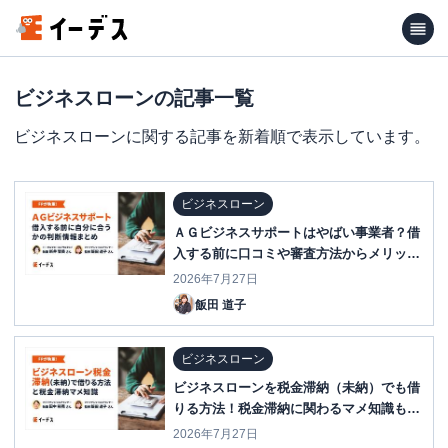
ビジネスローンの記事一覧
ビジネスローンに関する記事を新着順で表示しています。
ビジネスローン
ＡＧビジネスサポートはやばい事業者？借
入する前に口コミや審査方法からメリッ
ト・デメリットまで解説！
2026年7月27日
飯田 道子
ビジネスローン
ビジネスローンを税金滞納（未納）でも借
りる方法！税金滞納に関わるマメ知識も伝
授
2026年7月27日