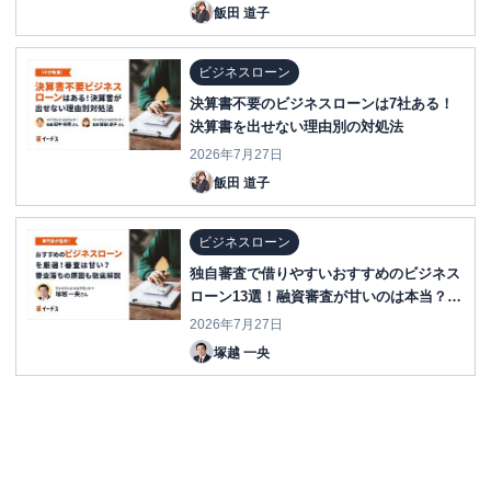
飯田 道子
ビジネスローン
決算書不要のビジネスローンは7社ある！
決算書を出せない理由別の対処法
2026年7月27日
飯田 道子
ビジネスローン
独自審査で借りやすいおすすめのビジネス
ローン13選！融資審査が甘いのは本当？法
人・個人事業主それぞれに最適な事業者ロ
2026年7月27日
ーンを紹介
塚越 一央