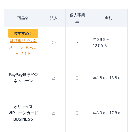
赤字なので決算書を出すと融資してもらえないと思って
いる
個人事業
起業したてで決算期を迎えていない
商品名
法人
金利
主
赤字決算なら消費者系ビジネスローンを活用
おすすめ！
売掛債権を持っているならファクタリングを利用する
年0.9％～
融資枠型ビジネ
〇
×
不動産などの担保があるなら不動産担保ローンを利用
12.0％※
スローン あんし
んワイド
起業したてなら公的機関の融資を利用
まとめ
PayPay銀行
ビジ
△
〇
年1.8％～13.8％
ネスローン
オリックス
VIPローンカード
△
〇
年6.0％～17.8％
BUSINESS