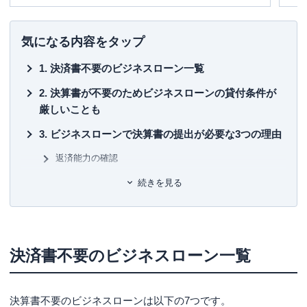
また海外移住の相談などにも対応しており、特にカナダや
め
韓国への移住支援などを行っている。
「
宅建資格を取るまえに読む本
」「
貯める！儲ける！お金
■書
気になる内容をタップ
が集まる94の方法
」「
介護経験FPが語る介護のマネー&ア
初
ドバイスの本
」「
テラー必携‼ あなたのファンを増やす魔
決済書不要のビジネスローン一覧
法の質問
」などの著書もあり。
■保
KT
決算書が不要のためビジネスローンの貸付条件が
厳しいことも
■許
有
ビジネスローンで決算書の提出が必要な3つの理由
ユ-3
返済能力の確認
借入状況の確認
続きを見る
資産状況の確認
個人事業主の場合は決算書ではなく「青色申告決
算書・収支内訳書」が必須
決済書不要のビジネスローン一覧
決算書不要のビジネスローンで借りたい理由別対
処法
決算書不要のビジネスローンは以下の7つです。