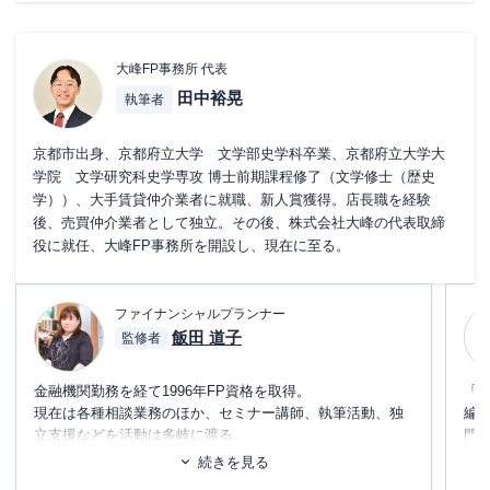
大峰FP事務所 代表
田中裕晃
執筆者
京都市出身、京都府立大学 文学部史学科卒業、京都府立大学大
学院 文学研究科史学専攻 博士前期課程修了（文学修士（歴史
学））、大手賃貸仲介業者に就職、新人賞獲得。店長職を経験
後、売買仲介業者として独立。その後、株式会社大峰の代表取締
役に就任、大峰FP事務所を開設し、現在に至る。
ファイナンシャルプランナー
飯田 道子
監修者
金融機関勤務を経て1996年FP資格を取得。
「
現在は各種相談業務のほか、セミナー講師、執筆活動、独
編
立支援などを活動は多岐に渡る。
門
どの金融機関にも属さない独立系FPとして、金融・保険情
テ
続きを見る
報が得意。
に