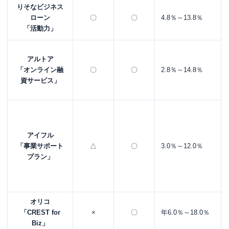
りそな
ビジネス
ローン
〇
〇
4.8％～13.8％
「活動力」
アルトア
「オンライン融
〇
〇
2.8％～14.8％
資サービス」
アイフル
「事業サポート
△
〇
3.0％～12.0％
プラン」
オリコ
「CREST for
×
〇
年6.0％～18.0％
Biz」