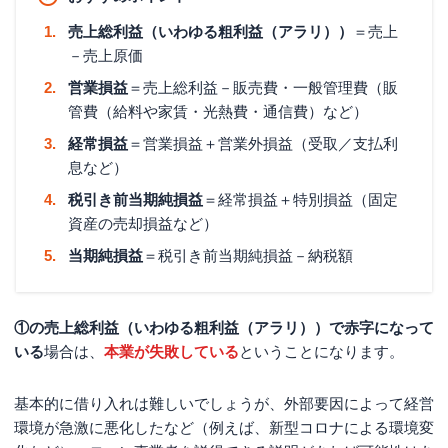
売上総利益（いわゆる粗利益（アラリ））
＝売上
－売上原価
営業損益
＝売上総利益－販売費・一般管理費（販
管費（給料や家賃・光熱費・通信費）など）
経常損益
＝営業損益＋営業外損益（受取／支払利
息など）
税引き前当期純損益
＝経常損益＋特別損益（固定
資産の売却損益など）
当期純損益
＝税引き前当期純損益－納税額
①の売上総利益（いわゆる粗利益（アラリ））で赤字になって
いる
場合は、
本業が失敗している
ということになります。
基本的に借り入れは難しいでしょうが、外部要因によって経営
環境が急激に悪化したなど（例えば、新型コロナによる環境変