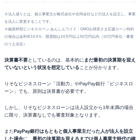
※法人成りとは、個人事業主が株式会社や合同会社などの法人を設立し、事業
を法人に変更することです。
※融資枠型ビジネスローン あんしんワイド：GMOお得意さま応援ローン特約
の場合は金利年14.0％、限度額は10万円以上50万円以内（10万円単位・審査
のうえ決定）
決算書不要
としているのは、基本的に
まだ最初の決算期を迎え
ていないという状況を想定している
ことが分かります。
りそなビジネスローン「活動力」やPayPay銀行「ビジネスロ
ーン」でも、原則は決算書が必要です。
しかし、りそなビジネスローンは法人設立から1年未満の場合
に限り、決算書なしでも審査対象となります。
また
PayPay銀行はもともと個人事業主だった人が法人を設立
した場合
に、
最初の決算期を迎えるまでは個人事業主時代の確