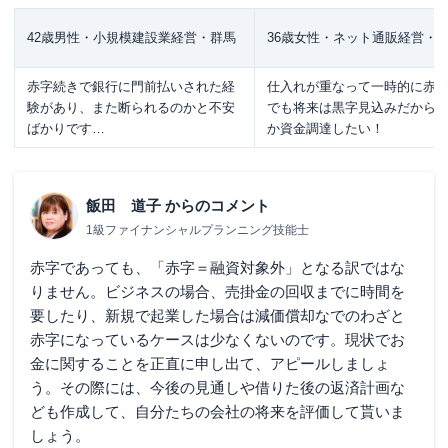
42歳男性・小規模建設業経営・群馬
36歳女性・ネット通販経営・
赤字続きで銀行に門前払いされた経
仕入れが重なって一時的に赤
験があり、また断られるのかと不安
でも将来は黒字見込みだから
ばかりです…
か資金調達したい！
飯田 道子
からのコメント
1級ファイナンシャルプランニング技能士
赤字であっても、「赤字＝融資対象外」となる訳ではな
りません。ビジネスの場合、売掛金の回収までに時間を
要したり、新規で起業した場合は減価償却なでのわざと
赤字になっているケースは少なくないのです。現状でお
金に関することを正直に申し出て、アピールしましょ
う。その際には、今後の見通しや借りた後の返済計画な
ども作成して、自分たちの会社の将来を評価して貰いま
しょう。