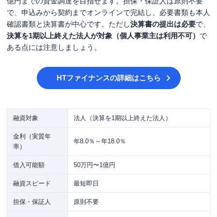
億円までの資金調達を目指せます。担保・保証人は原則不要
で、申込みから契約までオンラインで完結し、必要書類も本人
確認書類と決算書が中心です。ただし
決算書の提出は必要
で、
決算を1期以上終えた法人が対象（個人事業主は利用不可）
で
ある点には注意しましょう。
HTファイナンス
の詳細はこちら
融資対象
法人（決算を1期以上終えた法人）
金利（実質年
年8.0％～年18.0％
率）
借入可能額
50万円〜1億円
融資スピード
最短即日
担保・保証人
原則不要