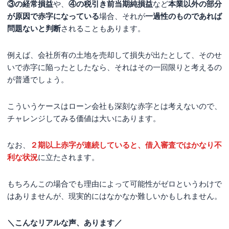
③の経常損益
や、
④の税引き前当期純損益
など
本業以外の部分
が原因で赤字になっている
場合、それが
一過性のものであれば
問題ないと判断
されることもあります。
例えば、会社所有の土地を売却して損失が出たとして、そのせ
いで赤字に陥ったとしたなら、それはその一回限りと考えるの
が普通でしょう。
こういうケースはローン会社も深刻な赤字とは考えないので、
チャレンジしてみる価値は大いにあります。
なお、
２期以上赤字が連続していると、借入審査ではかなり不
利な状況
に立たされます。
もちろんこの場合でも理由によって可能性がゼロというわけで
はありませんが、現実的にはなかなか難しいかもしれません。
＼こんなリアルな声、あります／