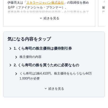
伊藤亮太は「
スキラージャパン株式会社
」の取締役を務め
「
るFP（ファイナンシャル・プランナー）。
編
慶應義塾大学大学院商学研究科経営学・会計学専攻を修了
門
しており、在学中に
CFP®
を取得。
テ
続きを見る
その後、証券会社にて営業・経営企画・社長秘書・投資銀
に
行業務に携わる。
め
現在は富裕層個人の資産設計を中心としたマネー・ライフ
プランの提案・策定・サポート等を行う傍ら、
資産運用に
■書
気になる内容をタップ
関連するセミナー講師や講演
を多数行う。
初
くら寿司の株主優待は優待割引券
▼書籍
■保
7日でマスターNISA&iDeCoがおもしろいくらいわかる本
KT
株主優待の内容
図解即戦力 金融のしくみがこれ1冊でしっかりわかる教科
くら寿司の株を買うために必要なもの
書
■許
ゼロからはじめる！ お金のしくみ見るだけノート
有
くら寿司は1株4,410円。株主優待をもらうなら44万
株で勝ち続けるための 上がる銘柄選び黄金ルール87
ユ-3
1,000円が必要
など
くら寿司の株を買うための証券口座を用意
続きを見る
くら寿司の株の買い方
くら寿司の株の売り方