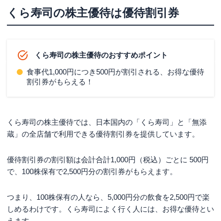
くら寿司の株で配当金はもらえる？
くら寿司の株主優待は優待割引券
くら寿司の株価はどこまで上がる？【2024年4月
最新】
くら寿司の株主優待のおすすめポイント
くら寿司株の購入に関するよくある質問
食事代1,000円につき500円が割引される、お得な優待
くら寿司の株は100株でいくらですか？
割引券がもらえる！
くら寿司の株主優待は、何株から受けられますか？
まとめ
くら寿司の株主優待では、日本国内の「くら寿司」と「無添
蔵」の全店舗で利用できる優待割引券を提供しています。
優待割引券の割引額は会計合計1,000円（税込）ごとに 500円
で、100株保有で2,500円分の割引券がもらえます。
つまり、100株保有の人なら、5,000円分の飲食を2,500円で楽
しめるわけです。くら寿司によく行く人には、お得な優待とい
えます。