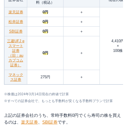
料（税込）
楽天証券
0円
＋
松井証券
0円
＋
SBI証券
0円
＋
三菱UFJ e
4,410円
スマート
×
証券
100株
0円
＋
（旧：au
カブコム
証券）
マネック
275円
＋
ス証券
※株価は2024年3月14日現在の終値で計算
※すべての証券会社で、もっとも手数料が安くなる手数料プランで計算
上記の証券会社のうち、常時手数料0円でくら寿司の株を買え
るのは、
楽天証券
、
SBI証券
です。