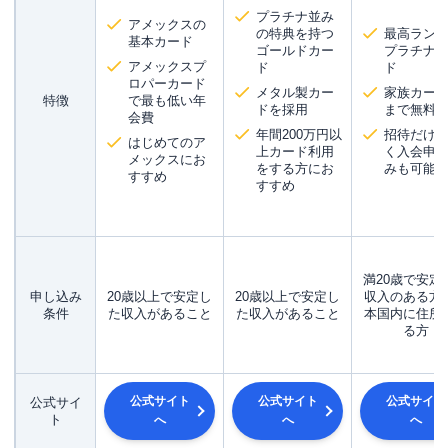
プラチナ並み
アメックスの
の特典を持つ
最高ラン
基本カード
ゴールドカー
プラチナ
アメックスプ
ド
ド
ロパーカード
メタル製カー
家族カード
特徴
で最も低い年
ドを採用
まで無料
会費
年間200万円以
招待だけ
はじめてのア
上カード利用
く入会申
メックスにお
をする方にお
みも可能
すすめ
すすめ
満20歳で安定
申し込み
20歳以上で安定し
20歳以上で安定し
収入のある方
条件
た収入があること
た収入があること
本国内に住所
る方
公式サイト
公式サイト
公式サイト
公式サイ
ト
へ
へ
へ