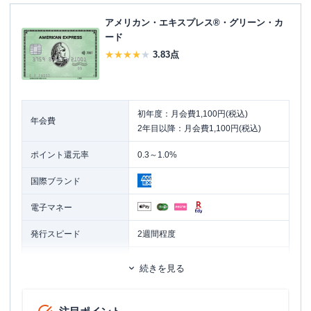
アメリカン・エキスプレス®・グリーン・カ
ード
3.83
点
初年度：月会費1,100円(税込)
年会費
2年目以降：月会費1,100円(税込)
ポイント還元率
0.3～1.0%
国際ブランド
電子マネー
発行スピード
2週間程度
ETCカード
追加カード
続きを見る
家族カード
ETCカード発行手数料
935円（税込）