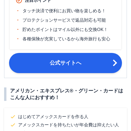
注目ポイント
ETCカード年会費
無料
タッチ決済で便利にお買い物を楽しめる！
ETCカード発行期間
約2週間
プロテクションサービスで返品対応も可能
マイル還元率（最大）
0.5％～1.0％
貯めたポイントはマイル以外にも交換OK！
各種保険が充実しているから海外旅行も安心
国内旅行傷害保険（利用付帯）・海外
旅行傷害保険
旅行傷害保険（利用付帯）
ポイント名
メンバーシップ・リワード
公式サイトへ
登録された口座振替金融機関等の関係
締め日・支払日
により、お客様ごとに個別に設定
申し込み条件
20歳以上で安定した収入があること
アメリカン・エキスプレス®・グリーン・カードは
運転免許証・運転経歴証明書・パスポ
こんな人におすすめ！
ート・住民票の写し・マイナンバーカ
必要書類
ード・写真付き住民基本台帳カード・
在留カード・特別永住者証明書など本
はじめてアメックスカードを作る人
人確認書類
アメックスカードを持ちたいが年会費は抑えたい人