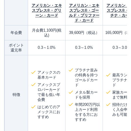
アメリカン・エキ
アメリカン・エキ
アメリカン・
スプレス®・グリ
スプレス®・ゴー
スプレス®・
ーン・カード
ルド・プリファー
チナ・カー
ド・カード
月会費1,100円(税
年会費
39,600円（税込）
165,000円（
込)
ポイント
0.3～1.0%
0.3～1.0%
0.3～3.0%
還元率
プラチナ並み
アメックスの
の特典を持つ
最高ラン
基本カード
ゴールドカー
プラチナ
アメックスプ
ド
ド
ロパーカード
メタル製カー
家族カード
特徴
で最も低い年
ドを採用
まで無料
会費
年間200万円以
招待だけ
はじめてのア
上カード利用
く入会申
メックスにお
をする方にお
みも可能
すすめ
すすめ