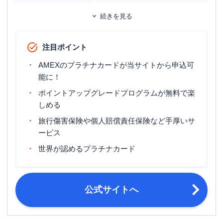
ETCカード
追加カード
続きを見る
ETCカード発行手数料
935円（税込）
注目ポイント
ETCカード年会費
無料
AMEXのプラチナカードが当サイトから申込可
ETCカード発行期間
約2週間
能に！
マイル還元率（最大）
0.90%
ポイントアップグレードプログラムが無料で楽
しめる
国内旅行傷害保険（利用付帯）・海外
旅行傷害保険
旅行傷害保険（利用付帯）
旅行傷害保険や個人賠償責任保険など手厚いサ
ービス
ポイント名
メンバーシップ・リワード
世界が認めるプラチナカード
登録された口座振替金融機関等の関係
締め日・支払日
により、お客様ごとに個別に設定
満20歳で安定した収入のある方、日本
申し込み条件
公式サイトへ
国内に住所がある方
指定の写真付き本人確認書類のいずれ
か 運転免許証・運転経歴証明書・パ