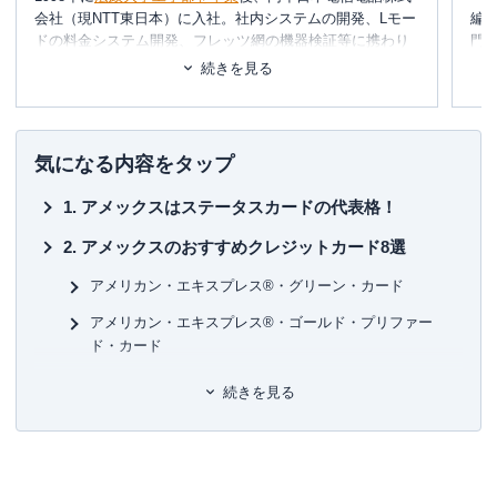
カン・エキスプレス®・カード
の場合は
この特典
会社（現NTT東日本）に入社。社内システムの開発、Lモー
編
は付帯しません。
プラチナカードになると、アメ
ドの料金システム開発、フレッツ網の機器検証等に携わり
門
ックス発行の
プラチナ・カードの年会費は165,000
2002年に退社。同年、友人と共に起業し、システムの設
テ
続きを見る
円（税込）
、
セゾンプラチナ・ビジネス・アメリ
計・開発・運用を行う。
に
め
カン・エキスプレス®・カード
の
年会費は33,000
2006年、ポイント交換案内サービス・
ポイ探
の開発に携わ
円（税込）
と
約13万円も差があります
が、
家族カ
り、2011年3月
代表取締役に就任
。ポイント探検倶楽部に
■書
気になる内容をタップ
ードの年会費やホテルプログラムの特典
など、さ
掲載されているポイントは約230種類。ポイントやマイルを
初
まざまな特典に差があります。
中立の立場で語れる数少ない専門家として知られる。
アメックスはステータスカードの代表格！
■保
金額換算の難しいコンシェルジュデスク（プラチ
約100枚のクレジットカードを保有、年間約150万円の年会
KT
アメックスのおすすめクレジットカード8選
ナ・コンシェルジェ・デスク）の質
や、ファイ
費を支払っている、まさにクレジットカードの専門家。
一般カードからプラチナカードまで幅広い層のカードを実
■許
アメリカン・エキスプレス®・グリーン・カード
ン・ホテル・アンド・リゾートでの16時までの
レ
際に保有・利用し、日々様々なメディアにて、使った人に
有
イトチェックアウト確約
など、同じアメックスブ
アメリカン・エキスプレス®・ゴールド・プリファー
しか分からない信用できる情報提供を行っています。所有
ユ-3
ランドのプラチナカードでも
年会費の違いはこの
ド・カード
されているすべてのカードを月に1度は必ず利用しながら、
辺りからも生まれてくる
ため、
特典をしっかり調
おトクな使い方、おすすめの使い方を日々研究中。
アメリカン・エキスプレス®・プラチナ・カード
続きを見る
べてから
どのアメックスブランドのカードを申し
三児の父であり家計のやりくりをすべて担当。ポイントの
ヒルトン・オナーズ アメリカン・エキスプレス®・カー
込むのか検討してください。
みならず、クレジットカードや保険なども守備範囲で、近
ド
年は投資にも挑戦している。
ヒルトン・オナーズ アメリカン・エキスプレス®・プレ