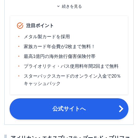
ETCカード
追加カード
続きを見る
家族カード
ETCカード発行手数料
935円（税込）
注目ポイント
ETCカード年会費
無料
メタル製カードを採用
ETCカード発行期間
約2週間
家族カード年会費が2枚まで無料！
マイル還元率（最大）
1.00%～
最高1億円の海外旅行傷害保険付帯
プライオリティ・パス使用料年間2回まで無料
国内旅行傷害保険（利用付帯）・海外
旅行傷害保険
旅行傷害保険（利用付帯）
スターバックスカードのオンライン入金で20％
キャッシュバック
ポイント名
メンバーシップ・リワード
登録された口座振替金融機関等の関係
締め日・支払日
により、契約者ごとに個別に設定
公式サイトへ
申し込み条件
20歳以上で安定した収入があること