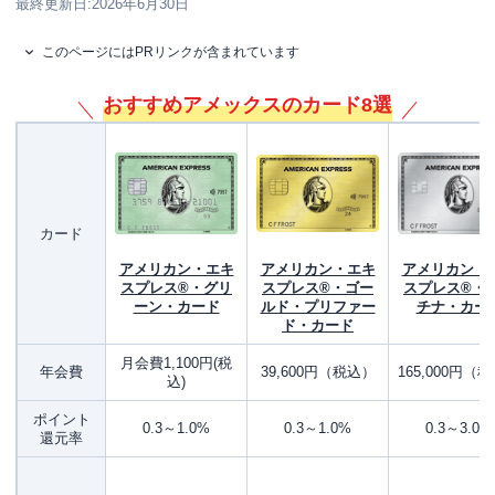
最終更新日:
2026年6月30日
このページにはPRリンクが含まれています
おすすめアメックスのカード8選
カード
アメリカン・エキ
アメリカン・エキ
アメリカン・
スプレス®・グリ
スプレス®・ゴー
スプレス®・
ーン・カード
ルド・プリファー
チナ・カー
ド・カード
月会費1,100円(税
年会費
39,600円（税込）
165,000円（
込)
ポイント
0.3～1.0%
0.3～1.0%
0.3～3.0%
還元率