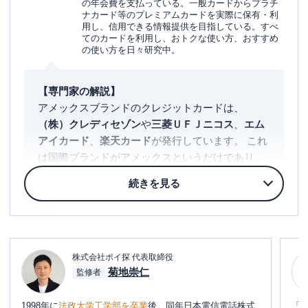
の年会費を支払っている。一般カードからプラチ
ナカード等のプレミアムカードを実際に保有・利
用し、信用できる情報提供を目指している。すべ
てのカードを利用し、おトクな使い方、おすすめ
の使い方を日々研究中。
【専門家の解説】
アメックスブランドのクレジットカードは、
（株）クレディセゾン
や
三菱ＵＦＪニコス
、
エム
アイカード
、
楽天カード
が発行しています。 これ
は国際ブランドがアメックスというだけであり、
サービス自体はアメックスのクレジットカードと
は異なる
ことに注意してください。
たとえば、アメリカン・エキスプレス®・ゴール
ド・プリファード・カードには
提携レストランで2
名以上のコース料理を注文すると1名分が無料
とな
株式会社ポイ探 代表取締役
る特典があります。
菊地崇仁
監修者
しかし、同じゴールドの
セゾンゴールド・アメリ
1998年に
法政大学工学部を卒業
後、同年日本電信電話株式
「