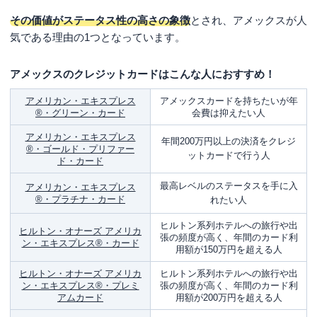
アメックスカードのメリット
その価値がステータス性の高さの象徴
とされ、アメックスが人
アメックスカードのデメリット
気である理由の1つとなっています。
アメックスの利用可能枠は一律制限なし
アメックスのクレジットカードはこんな人におすすめ！
アメックスの利用可能枠は個別設定
アメリカン・エキスプレス
アメックスカードを持ちたいが年
利用可能枠は自動的に引き上がる
®・グリーン・カード
会費は抑えたい人
まとめ
アメリカン・エキスプレス
年間200万円以上の決済をクレジ
®・ゴールド・プリファー
ットカードで行う人
ド・カード
最高レベルのステータスを手に入
アメリカン・エキスプレス
®・プラチナ・カード
れたい人
ヒルトン系列ホテルへの旅行や出
ヒルトン・オナーズ アメリカ
張の頻度が高く、年間のカード利
ン・エキスプレス®・カード
用額が150万円を超える人
ヒルトン・オナーズ アメリカ
ヒルトン系列ホテルへの旅行や出
ン・エキスプレス®・プレミ
張の頻度が高く、年間のカード利
アムカード
用額が200万円を超える人