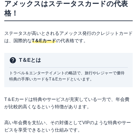
ミアム・カード
アメックスはステータスカードの代表
【主な著書】
新かんたんポイント&カード生活 (自由国民ムック)
格！
Marriott Bonvoyアメリカン・エキスプレス®・カード
Marriott Bonvoyアメリカン・エキスプレス®・プレミア
ム・カード
ステータスが高いとされるアメックス発行のクレジットカード
ANAアメリカン・エキスプレス®・カード
は、国際的な
T＆Eカード
の代表格です。
プラチナ・カード®よりさらにランク上のアメリ
カン・エキスプレス®・センチュリオン・カード
T＆Eとは
アメリカン・エキスプレス®・センチュリオン・カード
トラベル＆エンターテイメントの略語で、旅行やレジャーで優待
とは？
特典の手厚いカードをT＆Eカードといいます。
アメリカン・エキスプレス®・センチュリオン・カード
の年会費
T＆Eカードは特典やサービスが充実している一方で、年会費
アメックスカードの選び方
が比較的高くなるという特徴があります。
ステータスにこだわるか持ちやすさを重視するかで選ぶ
利用目的・所持目的から選ぶ
高い年会費を支払い、その対価としてVIPのような特典やサー
ビスを享受できるという仕組みです。
アメックスカードを選ぶメリット・デメリット