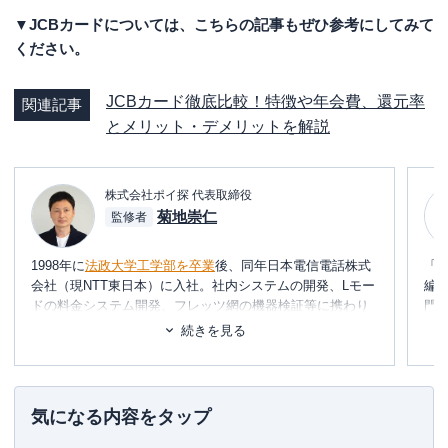
▼JCBカードについては、こちらの記事もぜひ参考にしてみて
ください。
JCBカード徹底比較！特徴や年会費、還元率
関連記事
とメリット・デメリットを解説
株式会社ポイ探 代表取締役
菊地崇仁
監修者
1998年に
法政大学工学部を卒業
後、同年日本電信電話株式
「
会社（現NTT東日本）に入社。社内システムの開発、Lモー
編
ドの料金システム開発、フレッツ網の機器検証等に携わり
門
2002年に退社。同年、友人と共に起業し、システムの設
テ
続きを見る
計・開発・運用を行う。
に
め
2006年、ポイント交換案内サービス・
ポイ探
の開発に携わ
り、2011年3月
代表取締役に就任
。ポイント探検倶楽部に
■書
気になる内容をタップ
掲載されているポイントは約230種類。ポイントやマイルを
初
中立の立場で語れる数少ない専門家として知られる。