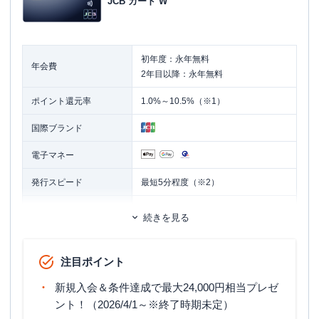
JCB カード W
初年度：永年無料
年会費
2年目以降：永年無料
ポイント還元率
1.0%～10.5%（※1）
国際ブランド
電子マネー
発行スピード
最短5分程度（※2）
ETCカード
追加カード
続きを見る
家族カード
ETCカード発行手数料
無料
注目ポイント
ETCカード年会費
無料
新規入会＆条件達成で最大24,000円相当プレゼ
ETCカード発行期間
最短1週間
ント！（2026/4/1～※終了時期未定）