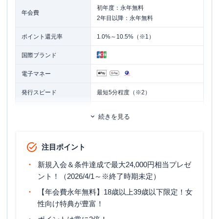
初年度：永年無料
年会費
2年目以降：永年無料
ポイント還元率
1.0%～10.5%（※1）
国際ブランド
電子マネー
発行スピード
最短5分程度（※2）
ETCカード
追加カード
続きを見る
家族カード
ETCカード発行手数料
無料
注目ポイント
ETCカード年会費
無料
新規入会＆条件達成で最大24,000円相当プレゼ
ETCカード発行期間
最短1週間
ント！（2026/4/1～※終了時期未定）
【年会費永年無料】18歳以上39歳以下限定！女
マイル還元率（最大）
0.3％～0.78％
性向け特典が豊富！
旅行傷害保険
海外旅行傷害保険（利用付帯）