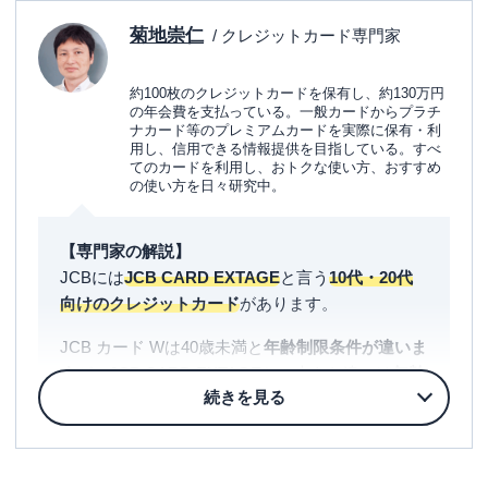
菊地崇仁
/ クレジットカード専門家
約100枚のクレジットカードを保有し、約130万円
の年会費を支払っている。一般カードからプラチ
ナカード等のプレミアムカードを実際に保有・利
用し、信用できる情報提供を目指している。すべ
てのカードを利用し、おトクな使い方、おすすめ
の使い方を日々研究中。
【専門家の解説】
JCBには
JCB CARD EXTAGE
と言う
10代・20代
向けのクレジットカード
があります。
JCB カード Wは40歳未満と
年齢制限条件が違いま
す
が、JCB CARD EXTAGEとの大きな違いは
年齢
制限を超えた後に継続利用できるかできないか
で
す。
JCB カード Wは39歳までに申し込めば40歳以降