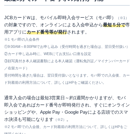
JCBカードＷは、モバイル即時入会サービス（モバ即）
（※1）
の対象ですので、オンラインによる入会申込から
最短５分で
専
用アプリに
カード番号等が発行
されます。
※1
モバ即の入会条件
①9:00AM～8:00PMでお申し込み（受付時間を過ぎた場合は、翌日受付扱い）
②カード申し込み時に、WEBにてお支払い口座を設定
③顔写真付き本人確認書類による本人確認（運転免許証／マイナンバーカード
／在留カード）
受付時間を過ぎた場合は、翌日受付扱いとなります。モバ即での入会後、カー
ド到着前の利用方法について、詳しくはHPをご確認ください。
通常入会の場合は最短3営業日～約1週間かかりますが、モバ
即入会であればカード番号が即時発行され、すぐにオンライン
ショッピングや、Apple Pay・Google Payによる店頭でのスマ
ホ決済も可能になります
。
（※2）
※2 モバ即での入会後、カード到着前の利用方法について、詳しくはHPをご
確認ください。