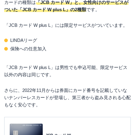
カードの種類は
「JCB カード W」と、女性向けのサービスが
はやくクレジットカードが欲しい人
ついた「JCB カード W plus L」の2種類
です。
ポイントがたまりやすいクレジットカードが欲しい人
年会費無料のクレジットカードが欲しい人
「JCB カード W plus L」には限定サービスがついています。
主婦や学生でも持てるカードが欲しい人
LINDAリーグ
JCB カード Wの審査についてよくある質問
保険への任意加入
JCB カード Wの審査は厳しいの？
JCB カード Wの審査期間はどのくらい？
「JCB カード W plus L」は男性でも申込可能、限定サービス
JCB カード Wの審査の進捗や発行状況は確認できる？
以外の内容は同じです。
JCB カード Wの審査に落ちてしまいました。原因は？
さらに、2022年11月からは券面にカード番号を記載していな
まとめ
いナンバーレスカードが登場し、第三者から盗み見される心配
もなく安心です。