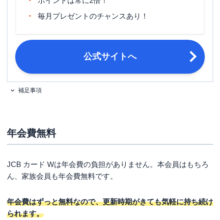
ポイントは常に2倍！
ポイント名
J-POINT
毎月プレゼントのチャンスあり！
締め日・支払日
公式サイト参照
18歳以上39歳以下で、本人または配
公式サイトへ
偶者に安定継続収入のある方。または
申し込み条件
高校生を除く18歳以上39歳以下で学
生の方。
補足事項
金融機関のスマホアプリやキャッシュ
カード、通帳など口座情報がわかるも
必要書類
の ・日本国内発行の運転免許証また
は運転経歴証明書
年会費無料
JCB カード Wは年会費の負担がありません。本会員はもちろ
ん、家族会員も年会費無料です。
年会費はずっと無料なので、更新時期がきても気軽に持ち続け
られます。