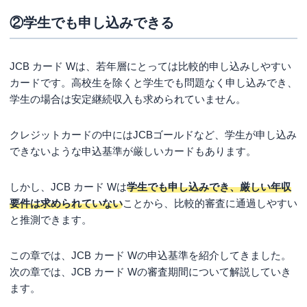
も同じ条件で継続利用
できます。
JCB CARD
②学生でも申し込みできる
EXTAGEは最初の更新時にJCBカード Sへの切り
替え
になります。JCB カード Wの場合は、さらに
ポイントが常時2倍
と言う特徴も。
JCB カード Wは、若年層にとっては比較的申し込みしやすい
個人的な審査の感想としては、JCB発行のクレジ
カードです。高校生を除くと学生でも問題なく申し込みでき、
ットカードは
他社よりも審査が厳しめ
です。ま
学生の場合は安定継続収入も求められていません。
た、
審査が通ったとしても利用可能枠が他社より
も低い
こともあります。
クレジットカードの中にはJCBゴールドなど、学生が申し込み
できないような申込基準が厳しいカードもあります。
特に、JCB カード Wについてはオンライン申込し
か受け付けておらず、支払い口座設定までwebで
しかし、JCB カード Wは
学生でも申し込みでき、厳しい年収
完結します。
紙での申し込みはできない
ため、自
要件は求められていない
ことから、比較的審査に通過しやすい
動審査ではじかれる場合はなかなか厳しいかもし
と推測できます。
れません。
この章では、JCB カード Wの申込基準を紹介してきました。
次の章では、JCB カード Wの審査期間について解説していき
ます。