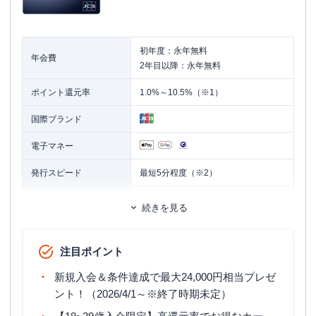
初年度：永年無料
年会費
2年目以降：永年無料
ポイント還元率
1.0%～10.5%（※1）
国際ブランド
電子マネー
発行スピード
最短5分程度（※2）
ETCカード
追加カード
続きを見る
家族カード
ETCカード発行手数料
無料
注目ポイント
ETCカード年会費
無料
新規入会＆条件達成で最大24,000円相当プレゼ
ETCカード発行期間
最短1週間
ント！（2026/4/1～※終了時期未定）