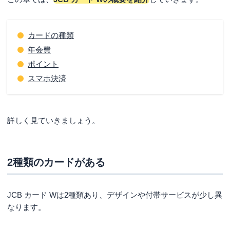
申込内容に誤りや虚偽の申告がある
クレジットヒストリーに問題がある
カードの種類
限度額の希望が高額過ぎる
年会費
本人確認・在籍確認できなかった
ポイント
スマホ決済
JCB カード Wの審査における注意点と対策
対象年齢かどうか確認してから申し込む
申込内容に不備がないかどうか気をつける
詳しく見ていきましょう。
虚偽申告をしない
クレジットヒストリーはきれいにしてから申し込む
2種類のカードがある
多重申し込みをしない
収入に見合わない希望限度額は申請しない
JCB カード Wは2種類あり、デザインや付帯サービスが少し異
本人確認・在籍確認にしっかり対応する
なります。
JCB カード Wはこのような人におすすめ