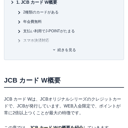
JCB カード W概要
■保
約100枚のクレジットカードを保有、年間約150万円の年会
KT
2種類のカードがある
費を支払っている、まさにクレジットカードの専門家。
年会費無料
一般カードからプラチナカードまで幅広い層のカードを実
■許
際に保有・利用し、日々様々なメディアにて、使った人に
有
支払い利用でJ-POINTがたまる
しか分からない信用できる情報提供を行っています。所有
ユ-3
されているすべてのカードを月に1度は必ず利用しながら、
スマホ決済対応
おトクな使い方、おすすめの使い方を日々研究中。
JCB カード Wの審査基準
続きを見る
三児の父であり家計のやりくりをすべて担当。ポイントの
①年齢が限定されている（18歳以上39歳以下）
みならず、クレジットカードや保険なども守備範囲で、近
年は投資にも挑戦している。
②学生でも申し込みできる
JCB カード W概要
JCB カード Wの審査期間
【主な著書】
新かんたんポイント&カード生活 (自由国民ムック)
最短5分でカード番号等の発行が可能
JCB カード Wは、JCBオリジナルシリーズのクレジットカー
通常1週間程度で発行できる
ドで、JCBが発行しています。WEB入会限定で、ポイントが
JCB カード Wの審査で落ちた原因として考えられ
常に2倍以上つくことが最大の特徴です。
ること
申し込み資格を満たしていない
この章では、
JCB カード Wの概要を紹介
していきます。