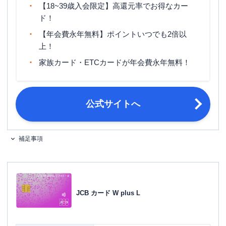
【18~39歳入会限定】高還元率でお得なカー
マイル還元率（最大）
0.3％～0.78％
ド！
旅行傷害保険
海外旅行傷害保険（利用付帯）
【年会費永年無料】ポイントいつでも2倍以
上！
ポイント名
J-POINT
家族カード・ETCカードが年会費永年無料！
締め日・支払日
公式サイト参照
原則として18歳以上39歳以下で、本
人または配偶者に安定継続収入のある
公式サイトへ
方。または高校生を除く18歳以上で学
生の方。
申し込み条件
[家族カードの場合]生計を同一にする
配偶者・親・子供(高校生を除く18歳
補足事項
以上)の方。 ※本会員が学生の場合
は、申し込みできません。
金融機関のスマホアプリやキャッシュ
カード、通帳など口座情報がわかるも
JCB カード W plus L
必要書類
の ・日本国内発行の運転免許証また
は運転経歴証明書