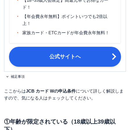
【18~39歳入会限定】高還元率でお得なカー
マイル還元率（最大）
0.3％～0.78％
ド！
旅行傷害保険
海外旅行傷害保険（利用付帯）
【年会費永年無料】ポイントいつでも2倍以
上！
ポイント名
J-POINT
家族カード・ETCカードが年会費永年無料！
締め日・支払日
公式サイト参照
原則として18歳以上39歳以下で、本
人または配偶者に安定継続収入のある
公式サイトへ
方。または高校生を除く18歳以上で学
生の方。
申し込み条件
[家族カードの場合]生計を同一にする
配偶者・親・子供(高校生を除く18歳
補足事項
以上)の方。 ※本会員が学生の場合
は、申し込みできません。
ここからは
JCB カード Wの申込条件
について詳しく解説しま
すので、気になる人はチェックしてください。
金融機関のスマホアプリやキャッシュ
カード、通帳など口座情報がわかるも
必要書類
の ・日本国内発行の運転免許証また
は運転経歴証明書
①年齢が限定されている（18歳以上39歳以
下）