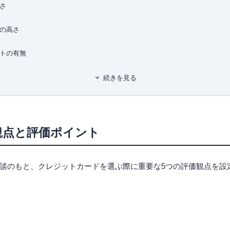
すさ
 (自由国民ムック)
率の高さ
ントの有無
トカードおすすめランキングTOP13
続きを見る
 総合点：4.30点
点
観点と評価ポイント
点：4.25点
談のもと、クレジットカードを選ぶ際に重要な5つの評価観点を設
楽天ポイントとは
すさはこんなところに
合点：4.23点