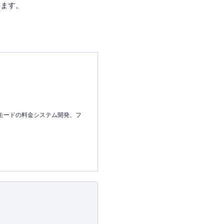
います。
モードの料金システム開発、フ
に掲載されているポイントは
。
にしか分からない信用できる情
めの使い方を日々研究中。
近年は投資にも挑戦している。