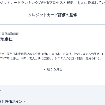
ジットカードランキングの評価プロセスと根拠
」を元に作成して
クレジットカード評価の監修
イ探 代表取締役
菊地崇仁
業
後、同年日本電信電話株式会社（現NTT東日本）に入社。社内システムの開発、L
2002年に退社。同年、友人と共に起業し、システムの設計・開発・運用を行う。
ービス・
ポイ探
の開発に携わり、2011年3月
代表取締役に就任
。ポイント探検倶楽部
続きを見る
ルを中立の立場で語れる数少ない専門家として知られる。
を保有、年間約150万円の年会費を支払っている、まさにクレジットカードの専門家
ドまで幅広い層のカードを実際に保有・利用し、日々様々なメディアにて、使った人
れているすべてのカードを月に1度は必ず利用しながら、おトクな使い方、おすす
プ
りをすべて担当。ポイントのみならず、クレジットカードや保険なども守備範囲で、
点と評価ポイント