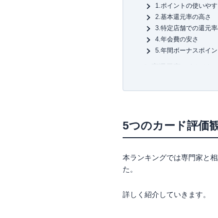
【主な著書】
1.ポイントの使いや
新かんたんポイント&カード生活
2.基本還元率の高さ
3.特定店舗での還元
4.年会費の安さ
5.年間ボーナスポイ
高還元率のクレジッ
1位：PayPayカード
PayPayカードの特長
PayPayカードの注意
ユーザーの口コミ
5つのカード評価
2位：楽天カード 総合
楽天カードの特長
本ランキングでは専門家と相
楽天カードで貯まる
た。
楽天カードの使いや
楽天カードの注意点
詳しく紹介していきます。
ユーザーの口コミ
3位 P-oneカード 総