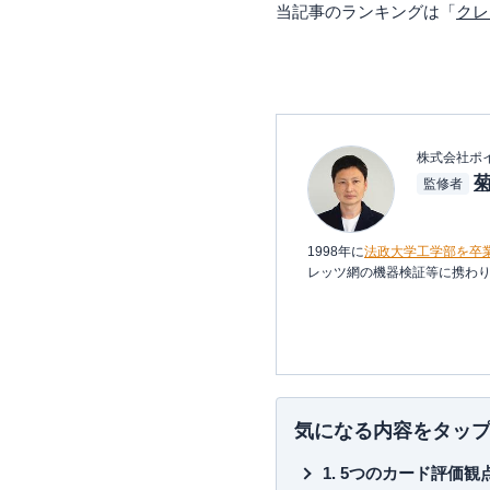
当記事のランキングは「
クレ
株式会社ポ
監修者
1998年に
法政大学工学部を卒
レッツ網の機器検証等に携わり
2006年、ポイント交換案内サ
約230種類。ポイントやマイ
約100枚のクレジットカード
一般カードからプラチナカー
報提供を行っています。所有さ
気になる内容をタッ
三児の父であり家計のやりく
5つのカード評価観