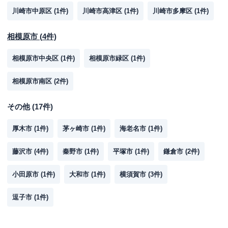
川崎市中原区
(
1
件)
川崎市高津区
(
1
件)
川崎市多摩区
(
1
件)
相模原市
(
4
件)
相模原市中央区
(
1
件)
相模原市緑区
(
1
件)
相模原市南区
(
2
件)
その他
(
17
件)
厚木市
(
1
件)
茅ヶ崎市
(
1
件)
海老名市
(
1
件)
藤沢市
(
4
件)
秦野市
(
1
件)
平塚市
(
1
件)
鎌倉市
(
2
件)
小田原市
(
1
件)
大和市
(
1
件)
横須賀市
(
3
件)
逗子市
(
1
件)