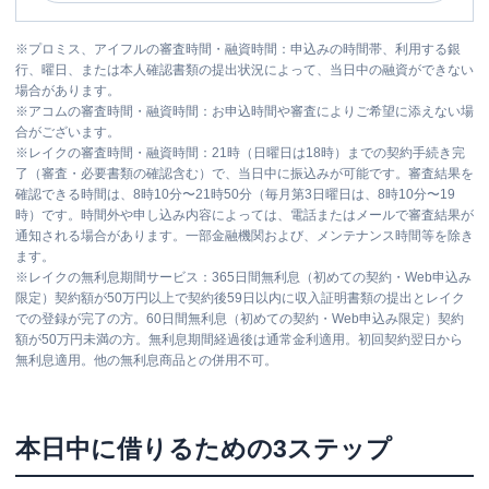
※
プロミス、アイフルの審査時間・融資時間：申込みの時間帯、利用する銀
行、曜日、または本人確認書類の提出状況によって、当日中の融資ができない
場合があります。
※
アコムの審査時間・融資時間：お申込時間や審査によりご希望に添えない場
合がございます。
※
レイクの審査時間・融資時間：21時（日曜日は18時）までの契約手続き完
了（審査・必要書類の確認含む）で、当日中に振込みが可能です。審査結果を
確認できる時間は、8時10分〜21時50分（毎月第3日曜日は、8時10分〜19
時）です。時間外や申し込み内容によっては、電話またはメールで審査結果が
通知される場合があります。一部金融機関および、メンテナンス時間等を除き
ます。
※
レイクの無利息期間サービス：365日間無利息（初めての契約・Web申込み
限定）契約額が50万円以上で契約後59日以内に収入証明書類の提出とレイク
での登録が完了の方。60日間無利息（初めての契約・Web申込み限定）契約
額が50万円未満の方。無利息期間経過後は通常金利適用。初回契約翌日から
無利息適用。他の無利息商品との併用不可。
本日中に借りるための3ステップ