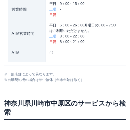
平日：
9：00～15：00
営業時間
土曜
：
-
日祝
：
-
平日：
6：00～26：00月曜日の6:00～7:00
はご利用いただけません。
ATM営業時間
土曜
：
8：00～22：00
日祝
：
8：00～21：00
ATM
〇
駐車場
✕
※
一部店舗によって異なります。
住所
神奈川県川崎市中原区小杉町3-441-15
※
自動契約機の場合は年中無休（年末年始は除く）
神奈川県
川崎市中原区
のサービスから検
索