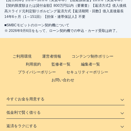
【貸付利率】3.0%～18.0%（実質年率）【遅延損害金】20.0%（実質年率）
【契約限度額または貸付金額】800万円以内（要審査）【返済方式】借入後残
高スライド元利定額リボルビング返済方式【返済期間・回数】借入直後最長
14年6ヶ月（1～151回）【担保・連帯保証人】不要
■SMBCモビットのローン契約機について
※ 2026年9月6日をもって、ローン契約機での申込・カード受取は終了。
ご利用環境
運営者情報
コンテンツ制作ポリシー
利用規約
監修者一覧
編集者一覧
プライバシーポリシー
セキュリティーポリシー
お問い合わせ
今すぐお金を用意する
低金利で賢く借りる
返済をラクにする