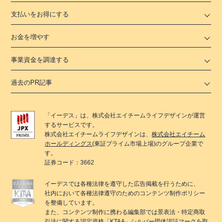
支払いをお得にする
お金を増やす
事業資金を調達する
過去のPR記事
「
イーデス
」は、
株式会社エイチームライフデザイン
が運営
するサービスです。
株式会社エイチームライフデザイン
は、
株式会社エイチーム
ホールディングス
(東証プライム市場上場)のグループ企業で
す。
証券コード：3662
イーデス
では各種法律を遵守した広告掲載を行うために、
社内において各種法律遵守のためのコンテンツ制作ポリシー
を整備しています。
また、コンテンツ制作に携わる編集部では景表法・特定商取
引法に関する
認定資格「KTAA」
シルバー団体認証マークを取