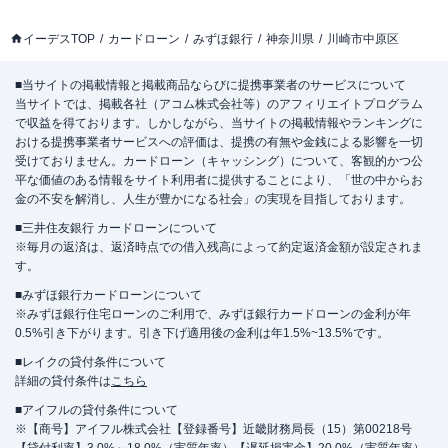
イーデスTOP
カードローン
みずほ銀行
神奈川県
川崎市中原区
■当サイトの掲載情報と掲載商品ならびに提携事業者のサービスについて
当サイトでは、掲載各社（アコム株式会社等）のアフィリエイトプログラム
で収益を得ております。しかしながら、当サイトの掲載情報やランキングに
おける提携事業者サービスへの評価は、提携の有無や金銭による影響を一切
受けておりません。カードローン（キャッシング）について、客観的かつ公
平な価値のある情報をサイト利用者に提供することにより、「世の中からお
金の不安を解消し、人生が豊かになる社会」の実現を目指しております。
■三井住友銀行 カードローンについて
※毎月の返済は、返済時点での借入残高によって約定返済金額が設定されま
す。
■みずほ銀行カードローンについて
※みずほ銀行住宅ローンのご利用で、みずほ銀行カードローンの金利が年
0.5%引き下がります。引き下げ適用後の金利は年1.5%~13.5%です。
■レイクの貸付条件について
詳細の貸付条件は
こちら
■アイフルの貸付条件について
※【商号】アイフル株式会社【登録番号】近畿財務局長（15）第00218号