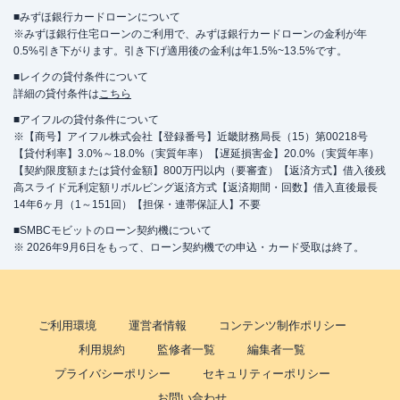
■みずほ銀行カードローンについて
※みずほ銀行住宅ローンのご利用で、みずほ銀行カードローンの金利が年
0.5%引き下がります。引き下げ適用後の金利は年1.5%~13.5%です。
■レイクの貸付条件について
詳細の貸付条件は
こちら
■アイフルの貸付条件について
※【商号】アイフル株式会社【登録番号】近畿財務局長（15）第00218号
【貸付利率】3.0%～18.0%（実質年率）【遅延損害金】20.0%（実質年率）
【契約限度額または貸付金額】800万円以内（要審査）【返済方式】借入後残
高スライド元利定額リボルビング返済方式【返済期間・回数】借入直後最長
14年6ヶ月（1～151回）【担保・連帯保証人】不要
■SMBCモビットのローン契約機について
※ 2026年9月6日をもって、ローン契約機での申込・カード受取は終了。
ご利用環境
運営者情報
コンテンツ制作ポリシー
利用規約
監修者一覧
編集者一覧
プライバシーポリシー
セキュリティーポリシー
お問い合わせ