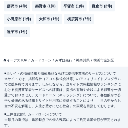
藤沢市
(
4
件)
秦野市
(
1
件)
平塚市
(
1
件)
鎌倉市
(
2
件)
小田原市
(
1
件)
大和市
(
1
件)
横須賀市
(
3
件)
逗子市
(
1
件)
イーデスTOP
カードローン
みずほ銀行
神奈川県
横浜市金沢区
■当サイトの掲載情報と掲載商品ならびに提携事業者のサービスについて
当サイトでは、掲載各社（アコム株式会社等）のアフィリエイトプログラム
で収益を得ております。しかしながら、当サイトの掲載情報やランキングに
おける提携事業者サービスへの評価は、提携の有無や金銭による影響を一切
受けておりません。カードローン（キャッシング）について、客観的かつ公
平な価値のある情報をサイト利用者に提供することにより、「世の中からお
金の不安を解消し、人生が豊かになる社会」の実現を目指しております。
■三井住友銀行 カードローンについて
※毎月の返済は、返済時点での借入残高によって約定返済金額が設定されま
す。