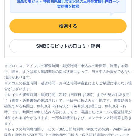
SMBCモビット 神奈川県横浜市金沢区の三井住友銀行内ローン
契約機を検索
検索する
SMBCモビット
の口コミ・評判
※
プロミス、アイフルの審査時間・融資時間：申込みの時間帯、利用する銀
行、曜日、または本人確認書類の提出状況によって、当日中の融資ができない
場合があります。
※
アコムの審査時間・融資時間：お申込時間や審査によりご希望に添えない場
合がございます。
※
レイクの審査時間・融資時間：21時（日曜日は18時）までの契約手続き完
了（審査・必要書類の確認含む）で、当日中に振込みが可能です。審査結果を
確認できる時間は、8時10分〜21時50分（毎月第3日曜日は、8時10分〜19
時）です。時間外や申し込み内容によっては、電話またはメールで審査結果が
通知される場合があります。一部金融機関および、メンテナンス時間等を除き
ます。
※
レイクの無利息期間サービス：365日間無利息（初めての契約・Web申込み
限定）契約額が50万円以上で契約後59日以内に収入証明書類の提出とレイク