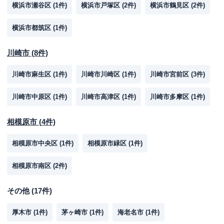
横浜市瀬谷区
(
1
件)
横浜市戸塚区
(
2
件)
横浜市鶴見区
(
2
件)
横浜市都筑区
(
1
件)
川崎市
(
8
件)
川崎市麻生区
(
1
件)
川崎市川崎区
(
1
件)
川崎市宮前区
(
3
件)
川崎市中原区
(
1
件)
川崎市高津区
(
1
件)
川崎市多摩区
(
1
件)
相模原市
(
4
件)
相模原市中央区
(
1
件)
相模原市緑区
(
1
件)
相模原市南区
(
2
件)
その他
(
17
件)
厚木市
(
1
件)
茅ヶ崎市
(
1
件)
海老名市
(
1
件)