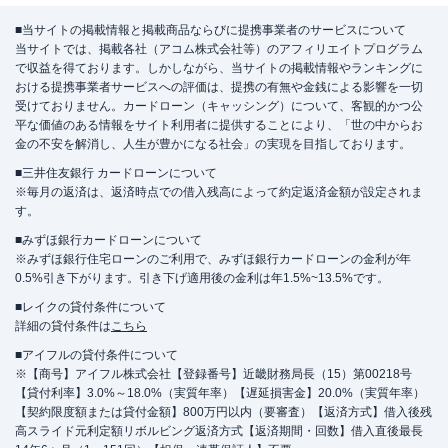
■当サイトの掲載情報と掲載商品ならびに提携事業者のサービスについて
当サイトでは、掲載各社（アコム株式会社等）のアフィリエイトプログラム
で収益を得ております。しかしながら、当サイトの掲載情報やランキングに
おける提携事業者サービスへの評価は、提携の有無や金銭による影響を一切
受けておりません。カードローン（キャッシング）について、客観的かつ公
平な価値のある情報をサイト利用者に提供することにより、「世の中からお
金の不安を解消し、人生が豊かになる社会」の実現を目指しております。
■三井住友銀行 カードローンについて
※毎月の返済は、返済時点での借入残高によって約定返済金額が設定されま
す。
■みずほ銀行カードローンについて
※みずほ銀行住宅ローンのご利用で、みずほ銀行カードローンの金利が年
0.5%引き下がります。引き下げ適用後の金利は年1.5%~13.5%です。
■レイクの貸付条件について
詳細の貸付条件は
こちら
■アイフルの貸付条件について
※【商号】アイフル株式会社【登録番号】近畿財務局長（15）第00218号
【貸付利率】3.0%～18.0%（実質年率）【遅延損害金】20.0%（実質年率）
【契約限度額または貸付金額】800万円以内（要審査）【返済方式】借入後残
高スライド元利定額リボルビング返済方式【返済期間・回数】借入直後最長