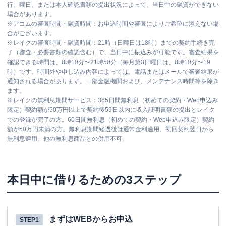
行、曜日、または本人確認書類の提出状況によって、当日中の融資ができない
場合があります。
※
アコムの審査時間・融資時間：お申込時間や審査によりご希望に添えない場
合がございます。
※
レイクの審査時間・融資時間：21時（日曜日は18時）までの契約手続き完
了（審査・必要書類の確認含む）で、当日中に振込みが可能です。審査結果を
確認できる時間は、8時10分〜21時50分（毎月第3日曜日は、8時10分〜19
時）です。時間外や申し込み内容によっては、電話またはメールで審査結果が
通知される場合があります。一部金融機関および、メンテナンス時間等を除き
ます。
※
レイクの無利息期間サービス：365日間無利息（初めての契約・Web申込み
限定）契約額が50万円以上で契約後59日以内に収入証明書類の提出とレイク
での登録が完了の方。60日間無利息（初めての契約・Web申込み限定）契約
額が50万円未満の方。無利息期間経過後は通常金利適用。初回契約翌日から
無利息適用。他の無利息商品との併用不可。
本日中に借りるための3ステップ
まずはWEBからお申込
STEP1