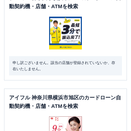
ATM営業時間
土曜
：
8：00～22：00
動契約機・店舗・ATMを検索
日祝
：
8：00～21：00
ATM
〇
駐車場
✕
住所
神奈川県横浜市旭区二俣川2-52-15
名称
みずほ銀行
緑園都市支店
申し訳ございません。該当の店舗が登録されていないか、存
在いたしません。
平日：
9：00～15：00
営業時間
土曜
：
-
日祝
：
-
平日：
6：00～26：00月曜日の6:00～7:00
アイフル 神奈川県横浜市旭区のカードローン自
はご利用いただけません。
ATM営業時間
土曜
：
8：00～22：00
動契約機・店舗・ATMを検索
日祝
：
8：00～21：00
ATM
〇