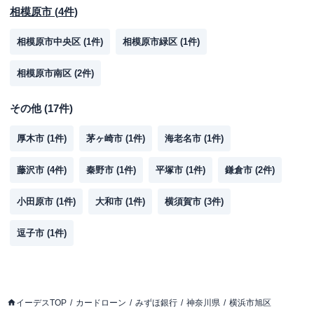
相模原市
(
4
件)
相模原市中央区
(
1
件)
相模原市緑区
(
1
件)
相模原市南区
(
2
件)
その他
(
17
件)
厚木市
(
1
件)
茅ヶ崎市
(
1
件)
海老名市
(
1
件)
藤沢市
(
4
件)
秦野市
(
1
件)
平塚市
(
1
件)
鎌倉市
(
2
件)
小田原市
(
1
件)
大和市
(
1
件)
横須賀市
(
3
件)
逗子市
(
1
件)
イーデスTOP
カードローン
みずほ銀行
神奈川県
横浜市旭区