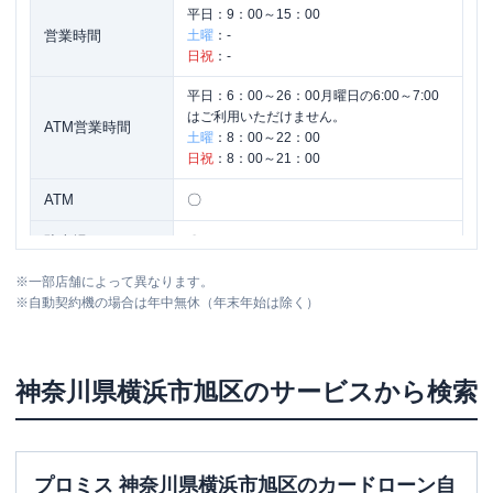
平日：
9：00～15：00
営業時間
土曜
：
-
日祝
：
-
平日：
6：00～26：00月曜日の6:00～7:00
はご利用いただけません。
ATM営業時間
土曜
：
8：00～22：00
日祝
：
8：00～21：00
ATM
〇
駐車場
〇
※
一部店舗によって異なります。
住所
神奈川県横浜市旭区鶴ケ峰2-20
※
自動契約機の場合は年中無休（年末年始は除く）
名称
みずほ銀行
二俣川支店
神奈川県
横浜市旭区
のサービスから検索
平日：
9：00～15：00
営業時間
土曜
：
-
日祝
：
-
平日：
6：00～26：00月曜日の6:00～7:00
プロミス 神奈川県横浜市旭区のカードローン自
はご利用いただけません。