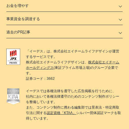
お金を増やす
事業資金を調達する
過去のPR記事
「
イーデス
」は、
株式会社エイチームライフデザイン
が運営
するサービスです。
株式会社エイチームライフデザイン
は、
株式会社エイチーム
ホールディングス
(東証プライム市場上場)のグループ企業で
す。
証券コード：3662
イーデス
では各種法律を遵守した広告掲載を行うために、
社内において各種法律遵守のためのコンテンツ制作ポリシー
を整備しています。
また、コンテンツ制作に携わる編集部では景表法・特定商取
引法に関する
認定資格「KTAA」
シルバー団体認証マークを取
得しています。