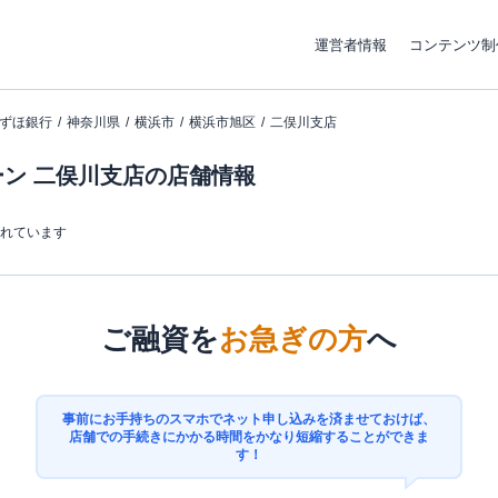
運営者情報
コンテンツ制
ずほ銀行
神奈川県
横浜市
横浜市旭区
二俣川支店
ン 二俣川支店の店舗情報
まれています
ご融資を
お急ぎの方
へ
事前にお手持ちのスマホでネット申し込みを済ませておけば、
店舗での手続きにかかる時間をかなり短縮することができま
す！