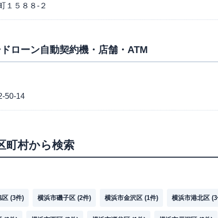
町１５８８-２
ドローン自動契約機・店舗・ATM
0-14
区町村から検索
旭区
(
3
件)
横浜市磯子区
(
2
件)
横浜市金沢区
(
1
件)
横浜市港北区
(
3