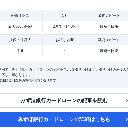
融資
上限額
金利
審査
スピード
最大800万円※
年2.0％～14.0％※
最短当日※
担保・
保証人
お試し
診断
融資
スピード
不要
×
最短当日※
用で、みずほ銀行カードローンの金利を年0.5％引き下げます。引き下げ適用後の金利は
に応じて異なります。
普通預金口座をお持ちの方に限ります。
みずほ銀行カードローン
の記事を読む
みずほ銀行カードローン
の詳細はこちら