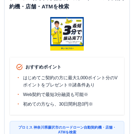
平日：
6：00～26：00月曜日の6:00～7:00
約機・店舗・ATMを検索
はご利用いただけません。
ATM営業時間
土曜
：
8：00～22：00
日祝
：
8：00～21：00
ATM
〇
駐車場
〇
住所
神奈川県藤沢市湘南台2-13-6
おすすめポイント
名称
みずほ銀行
辻堂支店
はじめてご契約の方に最大1,000ポイント分のV
平日：
9：00～15：00
ポイントをプレゼント※諸条件あり
営業時間
土曜
：
-
日祝
：
-
Web契約で最短3分融資も可能※
平日：
6：00～26：00月曜日の6:00～7:00
初めての方なら、30日間利息0円※
はご利用いただけません。
ATM営業時間
土曜
：
8：00～22：00
日祝
：
8：00～21：00
プロミス 神奈川県藤沢市のカードローン自動契約機・店舗・
ATM
〇
ATMを検索