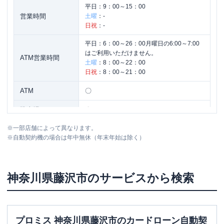
平日：
9：00～15：00
営業時間
土曜
：
-
日祝
：
-
平日：
6：00～26：00月曜日の6:00～7:00
はご利用いただけません。
ATM営業時間
土曜
：
8：00～22：00
日祝
：
8：00～21：00
ATM
〇
駐車場
〇
※
一部店舗によって異なります。
神奈川県藤沢市藤沢107-1（藤沢支店
住所
※
自動契約機の場合は年中無休（年末年始は除く）
内）
名称
みずほ銀行
湘南台支店
神奈川県
藤沢市
のサービスから検索
平日：
9：00～15：00
営業時間
土曜
：
-
日祝
：
-
プロミス 神奈川県藤沢市のカードローン自動契