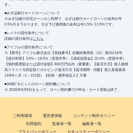
す。
■みずほ銀行カードローンについて
※みずほ銀行住宅ローンのご利用で、みずほ銀行カードローンの金利が年
0.5%引き下がります。引き下げ適用後の金利は年1.5%~13.5%です。
■レイクの貸付条件について
詳細の貸付条件は
こちら
■アイフルの貸付条件について
※【商号】アイフル株式会社【登録番号】近畿財務局長（15）第00218号
【貸付利率】3.0%～18.0%（実質年率）【遅延損害金】20.0%（実質年率）
【契約限度額または貸付金額】800万円以内（要審査）【返済方式】借入後残
高スライド元利定額リボルビング返済方式【返済期間・回数】借入直後最長
14年6ヶ月（1～151回）【担保・連帯保証人】不要
■SMBCモビットのローン契約機について
※ 2026年9月6日をもって、ローン契約機での申込・カード受取は終了。
ご利用環境
運営者情報
コンテンツ制作ポリシー
利用規約
監修者一覧
編集者一覧
プライバシーポリシー
セキュリティーポリシー