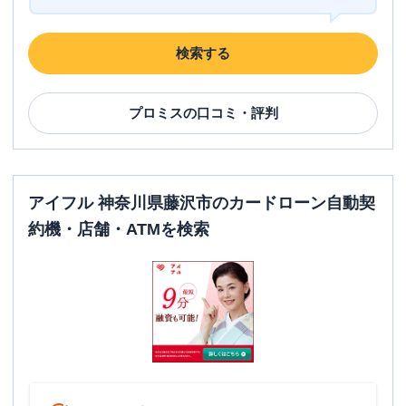
駐車場
✕
検索する
住所
神奈川県藤沢市辻堂1-3-16
名称
みずほ銀行
藤沢支店
プロミス
の口コミ・評判
平日：
9：00～15：00
営業時間
土曜
：
-
日祝
：
-
アイフル 神奈川県藤沢市のカードローン自動契
平日：
6：00～26：00月曜日の6:00～7:00
約機・店舗・ATMを検索
はご利用いただけません。
ATM営業時間
土曜
：
8：00～22：00
日祝
：
8：00～21：00
ATM
〇
駐車場
〇
住所
神奈川県藤沢市藤沢107-1