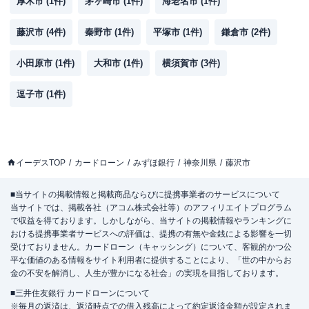
厚木市
(
1
件)
茅ヶ崎市
(
1
件)
海老名市
(
1
件)
藤沢市
(
4
件)
秦野市
(
1
件)
平塚市
(
1
件)
鎌倉市
(
2
件)
小田原市
(
1
件)
大和市
(
1
件)
横須賀市
(
3
件)
逗子市
(
1
件)
イーデスTOP
カードローン
みずほ銀行
神奈川県
藤沢市
■当サイトの掲載情報と掲載商品ならびに提携事業者のサービスについて
当サイトでは、掲載各社（アコム株式会社等）のアフィリエイトプログラム
で収益を得ております。しかしながら、当サイトの掲載情報やランキングに
おける提携事業者サービスへの評価は、提携の有無や金銭による影響を一切
受けておりません。カードローン（キャッシング）について、客観的かつ公
平な価値のある情報をサイト利用者に提供することにより、「世の中からお
金の不安を解消し、人生が豊かになる社会」の実現を目指しております。
■三井住友銀行 カードローンについて
※毎月の返済は、返済時点での借入残高によって約定返済金額が設定されま