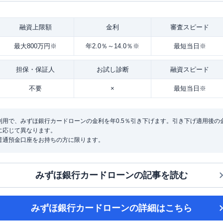
融資
上限額
金利
審査
スピード
最大800万円※
年2.0％～14.0％※
最短当日※
担保・
保証人
お試し
診断
融資
スピード
不要
×
最短当日※
用で、みずほ銀行カードローンの金利を年0.5％引き下げます。引き下げ適用後の金利は
に応じて異なります。
普通預金口座をお持ちの方に限ります。
みずほ銀行カードローン
の記事を読む
みずほ銀行カードローン
の詳細はこちら