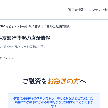
運営者情報
コンテンツ制
MBCモビット
神奈川県
藤沢市
三井住友銀行藤沢
井住友銀行藤沢の店舗情報
ン契約機での申込・カード受取は終了。
まれています
ご融資を
お急ぎの方
へ
事前にお手持ちのスマホでネット申し込みを済ませておけば、
店舗での手続きにかかる時間をかなり短縮することができま
す！