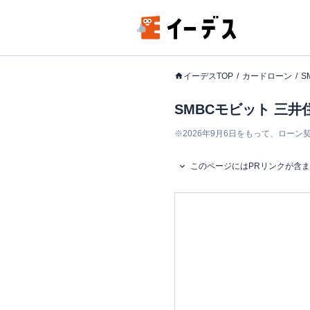
イーデスTOP
カードローン
S
SMBCモビット 三
※
2026年9月6日をもって、ロー
このページにはPRリンクが含