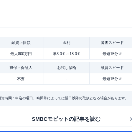
融資
上限額
金利
審査
スピード
最大800万円
年3.0％～18.0％
最短15分※
担保・
保証人
お試し
診断
融資
スピード
不要
-
最短15分※
・融資時間：申込の曜日、時間帯によっては翌日以降の取扱となる場合があります。
SMBCモビット
の記事を読む