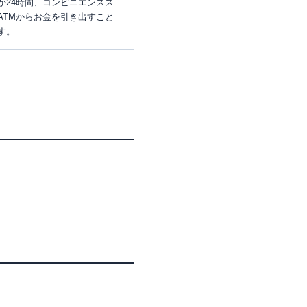
が24時間、コンビニエンスス
ATMからお金を引き出すこと
す。