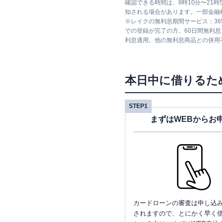
確認できる時間は、8時10分〜21
知される場合があります。一部金融
※
レイクの無利息期間サービス：36
での登録が完了の方。60日間無利
利息適用。他の無利息商品との併用
本日中に借りるた
STEP1
まずはWEBからお
カードローンの審査は申し込
されますので、とにかく早く借