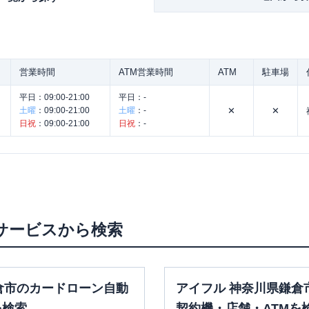
営業時間
ATM営業時間
ATM
駐車場
平日：
09:00-21:00
平日：
-
土曜
：
09:00-21:00
土曜
：
-
✕
✕
日祝
：
09:00-21:00
日祝
：
-
。
サービスから検索
倉市のカードローン自動
アイフル 神奈川県鎌倉
を検索
契約機・店舗・ATMを