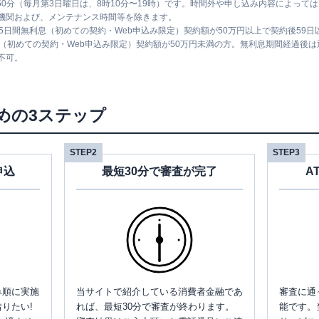
時50分（毎月第3日曜日は、8時10分〜19時）です。時間外や申し込み内容によっ
機関および、メンテナンス時間等を除きます。
5日間無利息（初めての契約・Web申込み限定）契約額が50万円以上で契約後59
息（初めての契約・Web申込み限定）契約額が50万円未満の方。無利息期間経過後
不可。
めの3ステップ
STEP2
STEP3
申込
最短30分で審査が完了
A
み順に実施
当サイトで紹介している消費者金融であ
審査に通
りたい!
れば、最短30分で審査が終わります。
能です。