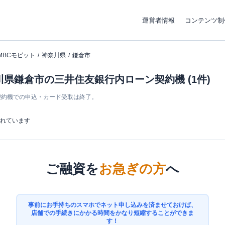
運営者情報
コンテンツ制
MBCモビット
神奈川県
鎌倉市
川県鎌倉市の三井住友銀行内ローン契約機 (1件)
ン契約機での申込・カード受取は終了。
まれています
ご融資を
お急ぎの方
へ
事前にお手持ちのスマホでネット申し込みを済ませておけば、
店舗での手続きにかかる時間をかなり短縮することができま
す！