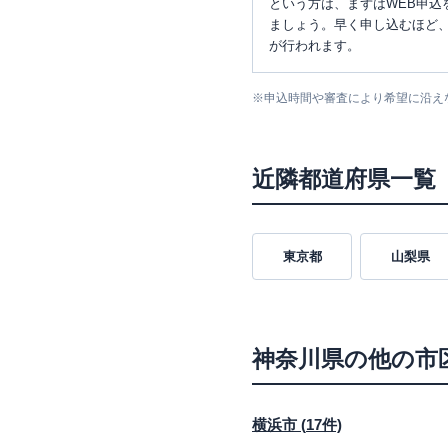
という方は、まずはWEB申込
ましょう。早く申し込むほど
が行われます。
※
申込時間や審査により希望に沿え
近隣都道府県一覧
東京都
山梨県
神奈川県
の他の市
横浜市
(
17
件)