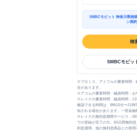
SMBCモビット 神奈川県
ン契
検
SMBCモビッ
※
プロミス、アイフルの審査時間・
合があります。
※
アコムの審査時間・融資時間：お
※
レイクの審査時間・融資時間：2
確認できる時間は、8時10分〜21
知される場合があります。一部金融
※
レイクの無利息期間サービス：36
での登録が完了の方。60日間無利
利息適用。他の無利息商品との併用