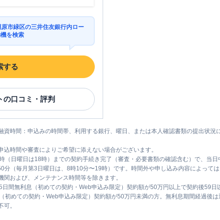
相模原市緑区の三井住友銀行内ロー
約機を検索
索する
ト
の口コミ・評判
融資時間：申込みの時間帯、利用する銀行、曜日、または本人確認書類の提出状況
申込時間や審査によりご希望に添えない場合がございます。
1時（日曜日は18時）までの契約手続き完了（審査・必要書類の確認含む）で、当
時50分（毎月第3日曜日は、8時10分〜19時）です。時間外や申し込み内容によっ
機関および、メンテナンス時間等を除きます。
5日間無利息（初めての契約・Web申込み限定）契約額が50万円以上で契約後59
息（初めての契約・Web申込み限定）契約額が50万円未満の方。無利息期間経過後
不可。