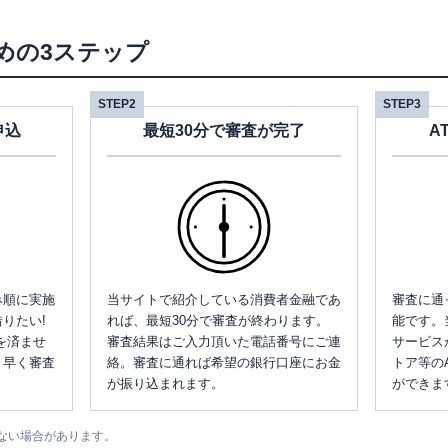
めの3ステップ
STEP2
STEP3
申込
最短30分で審査が完了
A
み順に実施
当サイトで紹介している消費者金融であ
審査に通
りたい!
れば、最短30分で審査が終わります。
能です。
を済ませ
審査結果はご入力頂いた電話番号にご連
サービス
、早く審査
絡。審査に通れば希望の銀行口座にお金
トア等の
が振り込まれます。
ができま
ない場合があります。