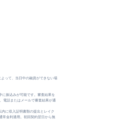
によって、当日中の融資ができない場
日中に振込みが可能です。審査結果を
ては、電話またはメールで審査結果が通
日以内に収入証明書類の提出とレイク
は通常金利適用。初回契約翌日から無