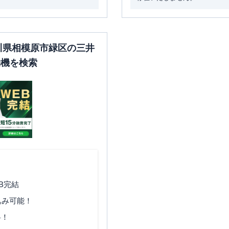
奈川県相模原市緑区の三井
約機を検索
B完結
込み可能！
料！