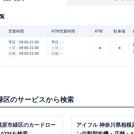
覧
営業時間
ATM営業時間
ATM
駐車場
平日：
09:00-21:00
平日：
-
土曜
：
09:00-21:00
土曜
：
-
✕
✕
日祝
：
09:00-21:00
日祝
：
-
。
緑区
のサービスから検索
模原市緑区のカードロー
アイフル 神奈川県相模
ATMを検索
ン自動契約機・店舗・A