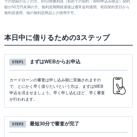
での登録が完了の方。60日間無利息（初めての契約・Web申込み限定）契約
額が50万円未満の方。無利息期間経過後は通常金利適用。初回契約翌日から
無利息適用。他の無利息商品との併用不可。
本日中に借りるための3ステップ
まずはWEBからお申込
STEP1
カードローンの審査は申し込み順に実施されますの
で、とにかく早く借りたい!という方は、まずはWEB
申込を済ませましょう。早く申し込むほど、早く審査
が行われます。
最短30分で審査が完了
STEP2