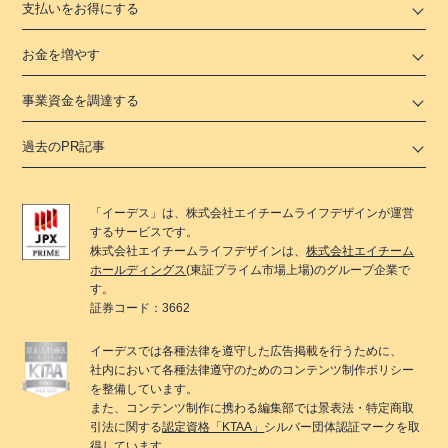
支払いをお得にする
お金を増やす
事業資金を調達する
過去のPR記事
「
イーデス
」は、
株式会社エイチームライフデザイン
が運営
するサービスです。
株式会社エイチームライフデザイン
は、
株式会社エイチーム
ホールディングス
(東証プライム市場上場)のグループ企業で
す。
証券コード：3662
イーデス
では各種法律を遵守した広告掲載を行うために、
社内において各種法律遵守のためのコンテンツ制作ポリシー
を整備しています。
また、コンテンツ制作に携わる編集部では景表法・特定商取
引法に関する
認定資格「KTAA」
シルバー団体認証マークを取
得しています。