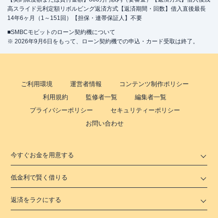
高スライド元利定額リボルビング返済方式【返済期間・回数】借入直後最長
14年6ヶ月（1～151回）【担保・連帯保証人】不要
■SMBCモビットのローン契約機について
※ 2026年9月6日をもって、ローン契約機での申込・カード受取は終了。
ご利用環境
運営者情報
コンテンツ制作ポリシー
利用規約
監修者一覧
編集者一覧
プライバシーポリシー
セキュリティーポリシー
お問い合わせ
今すぐお金を用意する
低金利で賢く借りる
返済をラクにする