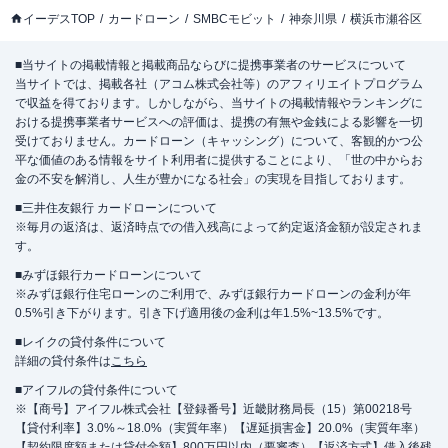
イーデスTOP
カードローン
SMBCモビット
神奈川県
横浜市瀬谷区
■当サイトの掲載情報と掲載商品ならびに提携事業者のサービスについて
当サイトでは、掲載各社（アコム株式会社等）のアフィリエイトプログラム
で収益を得ております。しかしながら、当サイトの掲載情報やランキングに
おける提携事業者サービスへの評価は、提携の有無や金銭による影響を一切
受けておりません。カードローン（キャッシング）について、客観的かつ公
平な価値のある情報をサイト利用者に提供することにより、「世の中からお
金の不安を解消し、人生が豊かになる社会」の実現を目指しております。
■三井住友銀行 カードローンについて
※毎月の返済は、返済時点での借入残高によって約定返済金額が設定されま
す。
■みずほ銀行カードローンについて
※みずほ銀行住宅ローンのご利用で、みずほ銀行カードローンの金利が年
0.5%引き下がります。引き下げ適用後の金利は年1.5%~13.5%です。
■レイクの貸付条件について
詳細の貸付条件は
こちら
■アイフルの貸付条件について
※【商号】アイフル株式会社【登録番号】近畿財務局長（15）第00218号
【貸付利率】3.0%～18.0%（実質年率）【遅延損害金】20.0%（実質年率）
【契約限度額または貸付金額】800万円以内（要審査）【返済方式】借入後残