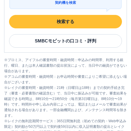
契約機を検索
検索する
SMBCモビット
の口コミ・評判
※
プロミス、アイフルの審査時間・融資時間：申込みの時間帯、利用する銀
行、曜日、または本人確認書類の提出状況によって、当日中の融資ができない
場合があります。
※
アコムの審査時間・融資時間：お申込時間や審査によりご希望に添えない場
合がございます。
※
レイクの審査時間・融資時間：21時（日曜日は18時）までの契約手続き完
了（審査・必要書類の確認含む）で、当日中に振込みが可能です。審査結果を
確認できる時間は、8時10分〜21時50分（毎月第3日曜日は、8時10分〜19
時）です。時間外や申し込み内容によっては、電話またはメールで審査結果が
通知される場合があります。一部金融機関および、メンテナンス時間等を除き
ます。
※
レイクの無利息期間サービス：365日間無利息（初めての契約・Web申込み
限定）契約額が50万円以上で契約後59日以内に収入証明書類の提出とレイク