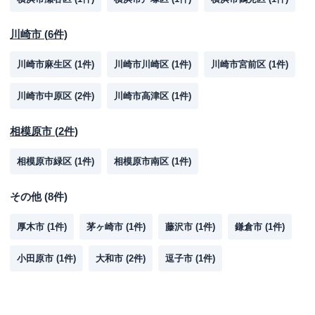
川崎市
(
6
件)
川崎市麻生区
(
1
件)
川崎市川崎区
(
1
件)
川崎市宮前区
(
1
件)
川崎市中原区
(
2
件)
川崎市高津区
(
1
件)
相模原市
(
2
件)
相模原市緑区
(
1
件)
相模原市南区
(
1
件)
その他
(
8
件)
厚木市
(
1
件)
茅ヶ崎市
(
1
件)
藤沢市
(
1
件)
鎌倉市
(
1
件)
小田原市
(
1
件)
大和市
(
2
件)
逗子市
(
1
件)