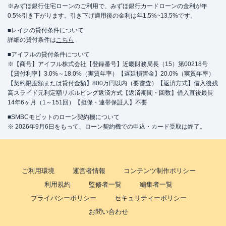
※みずほ銀行住宅ローンのご利用で、みずほ銀行カードローンの金利が年
0.5%引き下がります。引き下げ適用後の金利は年1.5%~13.5%です。
■レイクの貸付条件について
詳細の貸付条件は
こちら
■アイフルの貸付条件について
※【商号】アイフル株式会社【登録番号】近畿財務局長（15）第00218号
【貸付利率】3.0%～18.0%（実質年率）【遅延損害金】20.0%（実質年率）
【契約限度額または貸付金額】800万円以内（要審査）【返済方式】借入後残
高スライド元利定額リボルビング返済方式【返済期間・回数】借入直後最長
14年6ヶ月（1～151回）【担保・連帯保証人】不要
■SMBCモビットのローン契約機について
※ 2026年9月6日をもって、ローン契約機での申込・カード受取は終了。
ご利用環境
運営者情報
コンテンツ制作ポリシー
利用規約
監修者一覧
編集者一覧
プライバシーポリシー
セキュリティーポリシー
お問い合わせ