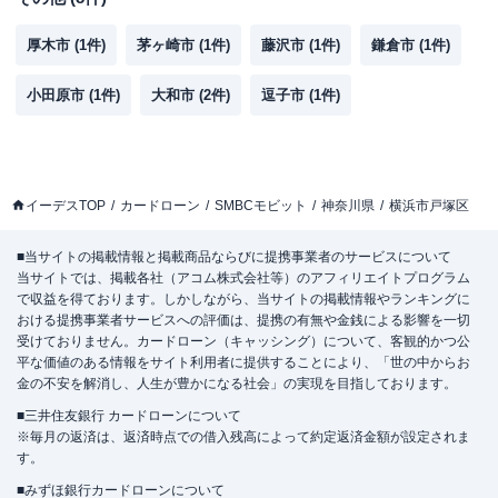
厚木市
(
1
件)
茅ヶ崎市
(
1
件)
藤沢市
(
1
件)
鎌倉市
(
1
件)
小田原市
(
1
件)
大和市
(
2
件)
逗子市
(
1
件)
イーデスTOP
カードローン
SMBCモビット
神奈川県
横浜市戸塚区
■当サイトの掲載情報と掲載商品ならびに提携事業者のサービスについて
当サイトでは、掲載各社（アコム株式会社等）のアフィリエイトプログラム
で収益を得ております。しかしながら、当サイトの掲載情報やランキングに
おける提携事業者サービスへの評価は、提携の有無や金銭による影響を一切
受けておりません。カードローン（キャッシング）について、客観的かつ公
平な価値のある情報をサイト利用者に提供することにより、「世の中からお
金の不安を解消し、人生が豊かになる社会」の実現を目指しております。
■三井住友銀行 カードローンについて
※毎月の返済は、返済時点での借入残高によって約定返済金額が設定されま
す。
■みずほ銀行カードローンについて