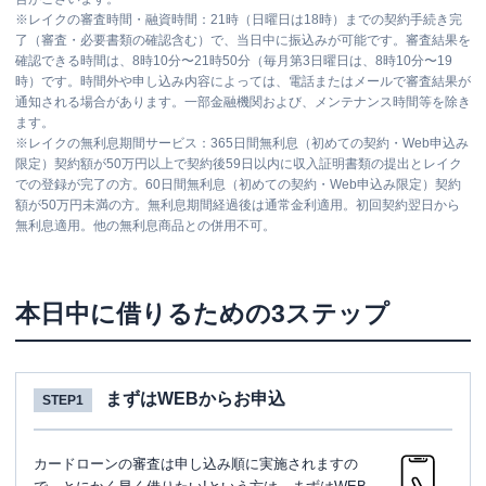
※
レイクの審査時間・融資時間：21時（日曜日は18時）までの契約手続き完
了（審査・必要書類の確認含む）で、当日中に振込みが可能です。審査結果を
確認できる時間は、8時10分〜21時50分（毎月第3日曜日は、8時10分〜19
時）です。時間外や申し込み内容によっては、電話またはメールで審査結果が
通知される場合があります。一部金融機関および、メンテナンス時間等を除き
ます。
※
レイクの無利息期間サービス：365日間無利息（初めての契約・Web申込み
限定）契約額が50万円以上で契約後59日以内に収入証明書類の提出とレイク
での登録が完了の方。60日間無利息（初めての契約・Web申込み限定）契約
額が50万円未満の方。無利息期間経過後は通常金利適用。初回契約翌日から
無利息適用。他の無利息商品との併用不可。
本日中に借りるための3ステップ
まずはWEBからお申込
STEP1
カードローンの審査は申し込み順に実施されますの